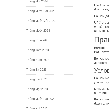
Tháng Một 2024
UP-X онла
бонус в в
Tháng Mười Hai 2023
Бонусы дл
Tháng Mười Một 2023
UP-X онла
онлайн ка
Tháng Mười 2023
больше в
Пра
Tháng Chín 2023
Вам предл
Tháng Tám 2023
Вот некот
Бонусы мог
Tháng Năm 2023
действия,
Усло
Tháng Ba 2023
Бонусы мог
Tháng Hai 2023
условиях, 
Минимальн
Tháng Một 2023
аннулиров
Tháng Mười Hai 2022
Бонусы не
будет анн
Tháng Hai 2022