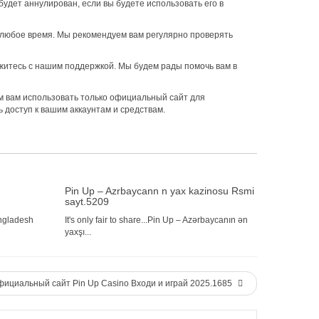
будет аннулирован, если вы будете использовать его в
в любое время. Мы рекомендуем вам регулярно проверять
яжитесь с нашим поддержкой. Мы будем рады помочь вам в
м вам использовать только официальный сайт для
ь доступ к вашим аккаунтам и средствам.
Pin Up – Azrbaycann n yax kazinosu Rsmi
sayt.5209
angladesh
It's only fair to share...Pin Up – Azərbaycanın ən
yaxşı...
фициальный сайт Pin Up Casino Входи и играй 2025.1685