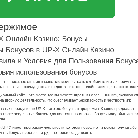
ержимое
X Онлайн Казино: Бонусы
ы Бонусов в UP-X Онлайн Казино
вила и Условия для Пользования Бонус
овия использования бонусов
щете надежное онлайн-казино, где можно играть в любимые игры и получать п
м основные преимущества и недостатки этого онлайн-казино, а также ознаком
альный сайт – это место, где вы можете играть в более 1 000 игр, включая сл
на игорную деятельность, что обеспечивает безопасность и честность игр.
лавных преимуществ UP-X – это его бонусная программа. Казино предлагает 
 а также регулярные бонусы для постоянных игроков. Бонусы могут быть испо
гие.
, UP-X имеет программу лояльности, которая позволяет игрокам получать бон
чать бонусы просто за игру, а не только за депозиты.