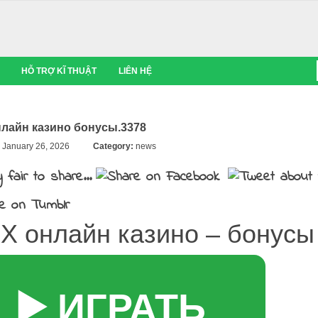
HỖ TRỢ KĨ THUẬT
LIÊN HỆ
нлайн казино бонусы.3378
 January 26, 2026
Category:
news
y fair to share...
X онлайн казино – бонусы
▶️ ИГРАТЬ