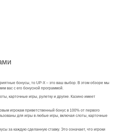
ами
риятные бонусы, то UP-X – это ваш выбор. В этом обзоре мы
им вас с его бонусной программой.
оты, карточные игры, рулетку и другие. Казино имеет
новым игрокам приветственный бонус в 100% от первого
льзованы для игры в любые игры, включая слоты, карточные
усы за каждую сделанную ставку. Это означает, что игроки