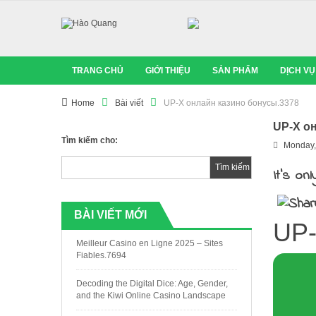
TRANG CHỦ
GIỚI THIỆU
SẢN PHẨM
DỊCH VỤ
Home
Bài viết
UP-X онлайн казино бонусы.3378
UP-X о
Tìm kiếm cho:
Monday,
It's onl
BÀI VIẾT MỚI
UP-
Meilleur Casino en Ligne 2025 – Sites
Fiables.7694
Decoding the Digital Dice: Age, Gender,
and the Kiwi Online Casino Landscape