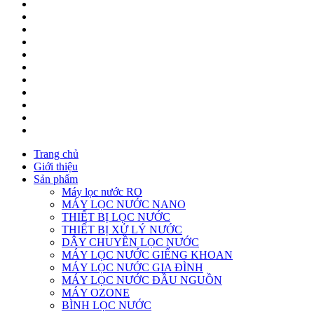
Trang chủ
Giới thiệu
Sản phẩm
Máy lọc nước RO
MÁY LỌC NƯỚC NANO
THIẾT BỊ LỌC NƯỚC
THIẾT BỊ XỬ LÝ NƯỚC
DÂY CHUYỀN LỌC NƯỚC
MÁY LỌC NƯỚC GIẾNG KHOAN
MÁY LỌC NƯỚC GIA ĐÌNH
MÁY LỌC NƯỚC ĐẦU NGUỒN
MÁY OZONE
BÌNH LỌC NƯỚC