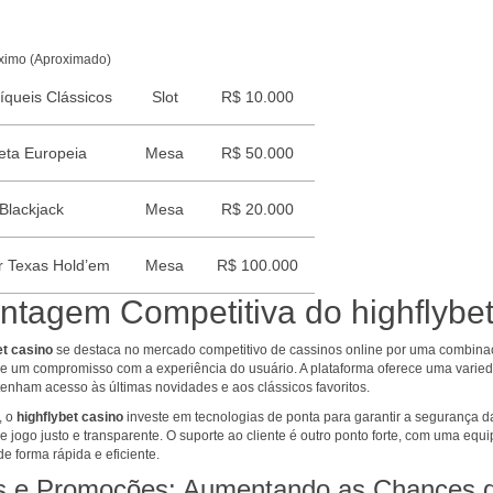
ximo (Aproximado)
íqueis Clássicos
Slot
R$ 10.000
eta Europeia
Mesa
R$ 50.000
Blackjack
Mesa
R$ 20.000
 Texas Hold’em
Mesa
R$ 100.000
ntagem Competitiva do highflybet
et casino
se destaca no mercado competitivo de cassinos online por uma combinaç
e um compromisso com a experiência do usuário. A plataforma oferece uma varied
tenham acesso às últimas novidades e aos clássicos favoritos.
, o
highflybet casino
investe em tecnologias de ponta para garantir a segurança 
e jogo justo e transparente. O suporte ao cliente é outro ponto forte, com uma eq
e forma rápida e eficiente.
s e Promoções: Aumentando as Chances 