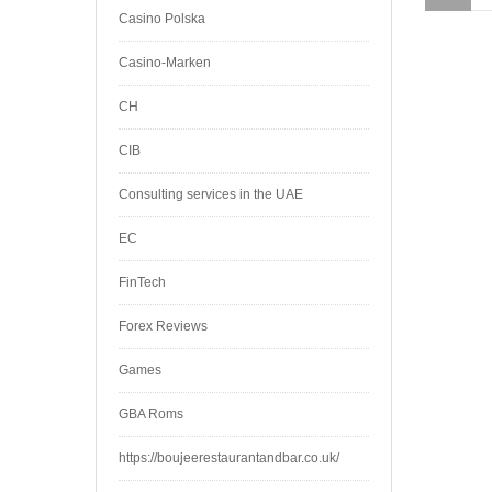
Casino Polska
Casino-Marken
CH
CIB
Consulting services in the UAE
EC
FinTech
Forex Reviews
Games
GBA Roms
https://boujeerestaurantandbar.co.uk/