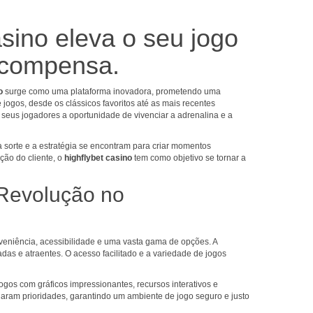
asino eleva o seu jogo
ecompensa.
o
surge como uma plataforma inovadora, prometendo uma
ogos, desde os clássicos favoritos até as mais recentes
 seus jogadores a oportunidade de vivenciar a adrenalina e a
 sorte e a estratégia se encontram para criar momentos
ção do cliente, o
highflybet casino
tem como objetivo se tornar a
Revolução no
veniência, acessibilidade e uma vasta gama de opções. A
das e atraentes. O acesso facilitado e a variedade de jogos
gos com gráficos impressionantes, recursos interativos e
ornaram prioridades, garantindo um ambiente de jogo seguro e justo