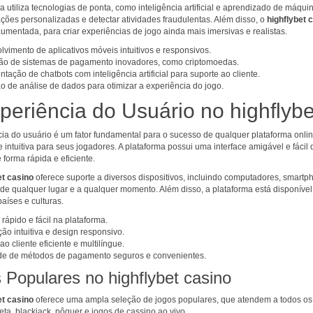
a utiliza tecnologias de ponta, como inteligência artificial e aprendizado de máqui
ões personalizadas e detectar atividades fraudulentas. Além disso, o
highflybet 
umentada, para criar experiências de jogo ainda mais imersivas e realistas.
vimento de aplicativos móveis intuitivos e responsivos.
ção de sistemas de pagamento inovadores, como criptomoedas.
tação de chatbots com inteligência artificial para suporte ao cliente.
ão de análise de dados para otimizar a experiência do jogo.
periência do Usuário no highflybe
cia do usuário é um fator fundamental para o sucesso de qualquer plataforma onlin
 intuitiva para seus jogadores. A plataforma possui uma interface amigável e fáci
e forma rápida e eficiente.
et casino
oferece suporte a diversos dispositivos, incluindo computadores, smartp
 de qualquer lugar e a qualquer momento. Além disso, a plataforma está disponível
países e culturas.
 rápido e fácil na plataforma.
o intuitiva e design responsivo.
ao cliente eficiente e multilíngue.
de de métodos de pagamento seguros e convenientes.
 Populares no highflybet casino
et casino
oferece uma ampla seleção de jogos populares, que atendem a todos os g
leta, blackjack, pôquer e jogos de cassino ao vivo.