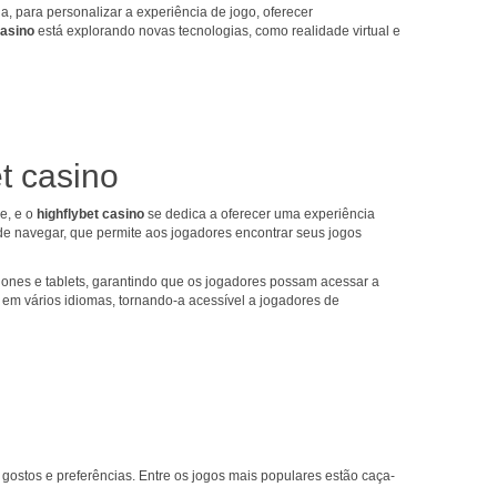
na, para personalizar a experiência de jogo, oferecer
casino
está explorando novas tecnologias, como realidade virtual e
t casino
e, e o
highflybet casino
se dedica a oferecer uma experiência
l de navegar, que permite aos jogadores encontrar seus jogos
hones e tablets, garantindo que os jogadores possam acessar a
 em vários idiomas, tornando-a acessível a jogadores de
ostos e preferências. Entre os jogos mais populares estão caça-