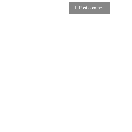
Post comment