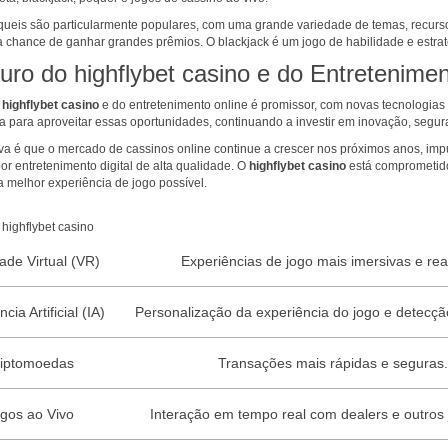
queis são particularmente populares, com uma grande variedade de temas, recursos
 chance de ganhar grandes prêmios. O blackjack é um jogo de habilidade e estraté
uro do highflybet casino e do Entretenime
o
highflybet casino
e do entretenimento online é promissor, com novas tecnologias
a para aproveitar essas oportunidades, continuando a investir em inovação, segur
iva é que o mercado de cassinos online continue a crescer nos próximos anos, imp
r entretenimento digital de alta qualidade. O
highflybet casino
está comprometido
a melhor experiência de jogo possível.
highflybet casino
ade Virtual (VR)
Experiências de jogo mais imersivas e real
ncia Artificial (IA)
Personalização da experiência do jogo e detecçã
iptomoedas
Transações mais rápidas e seguras.
gos ao Vivo
Interação em tempo real com dealers e outros