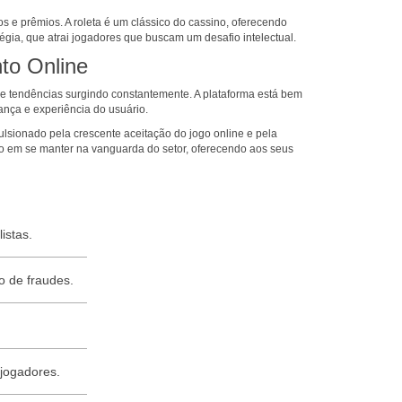
 e prêmios. A roleta é um clássico do cassino, oferecendo
gia, que atrai jogadores que buscam um desafio intelectual.
nto Online
 e tendências surgindo constantemente. A plataforma está bem
ança e experiência do usuário.
ulsionado pela crescente aceitação do jogo online e pela
 em se manter na vanguarda do setor, oferecendo aos seus
istas.
o de fraudes.
 jogadores.