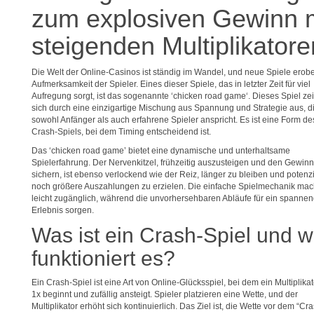
zum explosiven Gewinn m
steigenden Multiplikatore
Die Welt der Online-Casinos ist ständig im Wandel, und neue Spiele erobe
Aufmerksamkeit der Spieler. Eines dieser Spiele, das in letzter Zeit für viel
Aufregung sorgt, ist das sogenannte ‘
chicken road game
‘. Dieses Spiel ze
sich durch eine einzigartige Mischung aus Spannung und Strategie aus, d
sowohl Anfänger als auch erfahrene Spieler anspricht. Es ist eine Form de
Crash-Spiels, bei dem Timing entscheidend ist.
Das ‘chicken road game’ bietet eine dynamische und unterhaltsame
Spielerfahrung. Der Nervenkitzel, frühzeitig auszusteigen und den Gewinn
sichern, ist ebenso verlockend wie der Reiz, länger zu bleiben und potenzi
noch größere Auszahlungen zu erzielen. Die einfache Spielmechanik mac
leicht zugänglich, während die unvorhersehbaren Abläufe für ein spanne
Erlebnis sorgen.
Was ist ein Crash-Spiel und w
funktioniert es?
Ein Crash-Spiel ist eine Art von Online-Glücksspiel, bei dem ein Multiplika
1x beginnt und zufällig ansteigt. Spieler platzieren eine Wette, und der
Multiplikator erhöht sich kontinuierlich. Das Ziel ist, die Wette vor dem “Cr