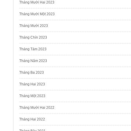
Tháng Mười Hai 2023
Tháng Mười Một 2023
Tháng Mười 2023
Tháng Chín 2023
Tháng Tám 2023
Tháng Năm 2023
Tháng Ba 2023
Tháng Hai 2023
Tháng Một 2023
Tháng Mười Hai 2022
Tháng Hai 2022