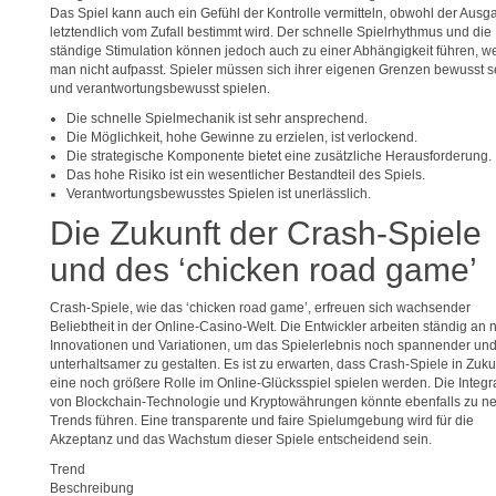
Das Spiel kann auch ein Gefühl der Kontrolle vermitteln, obwohl der Ausg
letztendlich vom Zufall bestimmt wird. Der schnelle Spielrhythmus und die
ständige Stimulation können jedoch auch zu einer Abhängigkeit führen, w
man nicht aufpasst. Spieler müssen sich ihrer eigenen Grenzen bewusst s
und verantwortungsbewusst spielen.
Die schnelle Spielmechanik ist sehr ansprechend.
Die Möglichkeit, hohe Gewinne zu erzielen, ist verlockend.
Die strategische Komponente bietet eine zusätzliche Herausforderung.
Das hohe Risiko ist ein wesentlicher Bestandteil des Spiels.
Verantwortungsbewusstes Spielen ist unerlässlich.
Die Zukunft der Crash-Spiele
und des ‘chicken road game’
Crash-Spiele, wie das ‘chicken road game’, erfreuen sich wachsender
Beliebtheit in der Online-Casino-Welt. Die Entwickler arbeiten ständig an
Innovationen und Variationen, um das Spielerlebnis noch spannender un
unterhaltsamer zu gestalten. Es ist zu erwarten, dass Crash-Spiele in Zuku
eine noch größere Rolle im Online-Glücksspiel spielen werden. Die Integr
von Blockchain-Technologie und Kryptowährungen könnte ebenfalls zu n
Trends führen. Eine transparente und faire Spielumgebung wird für die
Akzeptanz und das Wachstum dieser Spiele entscheidend sein.
Trend
Beschreibung