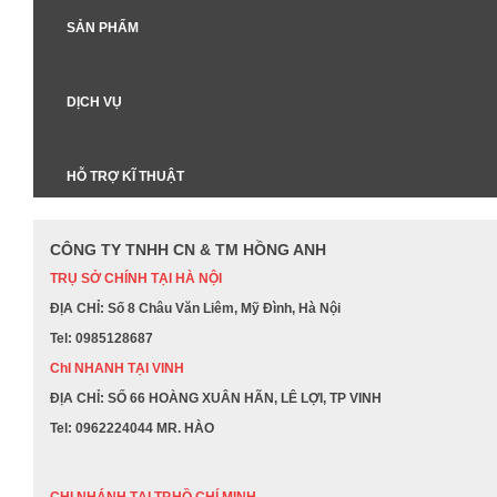
SẢN PHẨM
DỊCH VỤ
HỖ TRỢ KĨ THUẬT
CÔNG TY TNHH CN & TM HỒNG ANH
TRỤ SỞ CHÍNH TẠI HÀ NỘI
ĐỊA CHỈ: Số 8 Châu Văn Liêm, Mỹ Đình, Hà Nội
Tel: 0985128687
ChI NHANH TẠI VINH
ĐỊA CHỈ: SỐ 66 HOÀNG XUÂN HÃN, LÊ LỢI, TP VINH
Tel: 0962224044 MR. HÀO