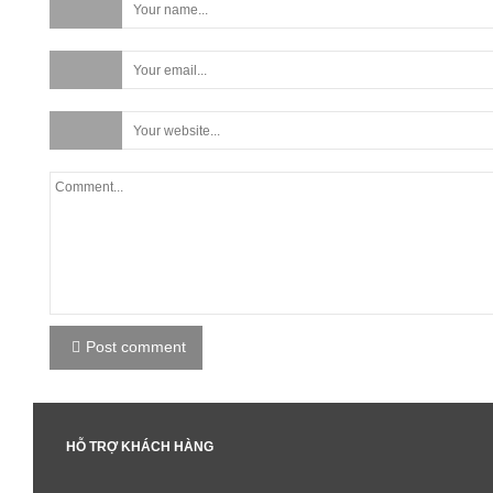
Post comment
HỖ TRỢ KHÁCH HÀNG