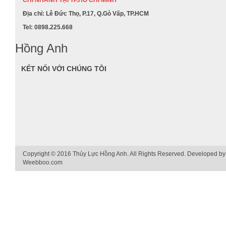
CHI NHÁNH TẠI TP.HỒ CHÍ MINH
Địa chỉ: Lê Đức Thọ, P.17, Q.Gò Vấp, TP.HCM
Tel: 0898.225.668
Hồng Anh
KẾT NỐI VỚI CHÚNG TÔI
Copyright © 2016 Thủy Lực Hồng Anh. All Rights Reserved. Developed by
Weebboo.com