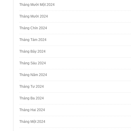
Tháng Mười Một 2024
Tháng Mười 2024
Tháng Chín 2024
Tháng Tám 2024
Tháng Bảy 2024
Tháng Sáu 2024
Tháng Năm 2024
Tháng Tư 2024
Tháng Ba 2024
Tháng Hai 2024
Tháng Một 2024