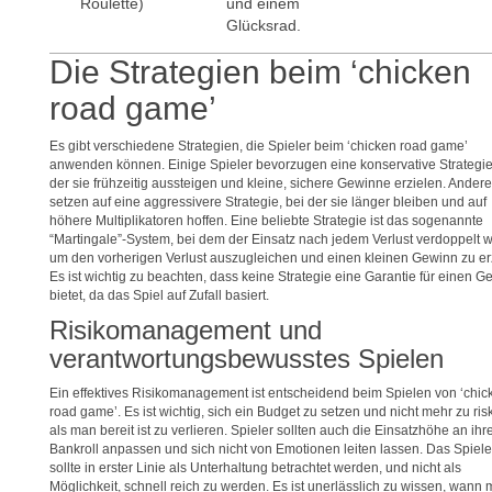
Roulette)
und einem
Glücksrad.
Die Strategien beim ‘chicken
road game’
Es gibt verschiedene Strategien, die Spieler beim ‘chicken road game’
anwenden können. Einige Spieler bevorzugen eine konservative Strategie
der sie frühzeitig aussteigen und kleine, sichere Gewinne erzielen. Andere
setzen auf eine aggressivere Strategie, bei der sie länger bleiben und auf
höhere Multiplikatoren hoffen. Eine beliebte Strategie ist das sogenannte
“Martingale”-System, bei dem der Einsatz nach jedem Verlust verdoppelt w
um den vorherigen Verlust auszugleichen und einen kleinen Gewinn zu er
Es ist wichtig zu beachten, dass keine Strategie eine Garantie für einen G
bietet, da das Spiel auf Zufall basiert.
Risikomanagement und
verantwortungsbewusstes Spielen
Ein effektives Risikomanagement ist entscheidend beim Spielen von ‘chic
road game’. Es ist wichtig, sich ein Budget zu setzen und nicht mehr zu ris
als man bereit ist zu verlieren. Spieler sollten auch die Einsatzhöhe an ihr
Bankroll anpassen und sich nicht von Emotionen leiten lassen. Das Spiel
sollte in erster Linie als Unterhaltung betrachtet werden, und nicht als
Möglichkeit, schnell reich zu werden. Es ist unerlässlich zu wissen, wann