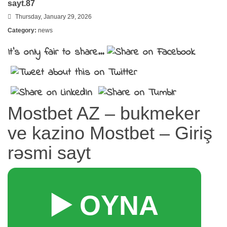
sayt.87
Thursday, January 29, 2026
Category:
news
It's only fair to share...
Mostbet AZ – bukmeker
ve kazino Mostbet – Giriş
rəsmi sayt
▶️ OYNA