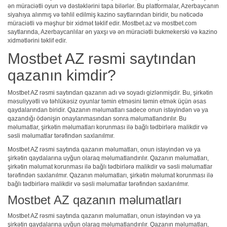
ən müraciətli oyun və dəstəklərini tapa bilərlər. Bu platformalar, Azerbaycanın
siyahıya alınmış və təhlil edilmiş kazino saytlarından biridir, bu nəticədə
müraciətli və məşhur bir xidmət təklif edir. Mostbet.az və mostbet.com
saytlarında, Azerbaycanlılar ən yaxşı və ən müraciətli bukmekerski və kazino
xidmətlərini təklif edir.
Mostbet AZ rəsmi saytından
qazanın kimdir?
Mostbet AZ rəsmi saytından qazanın adı və soyadı gizlənmişdir. Bu, şirkətin
məsuliyyətli və təhlükəsiz oyunlar təmin etməsini təmin etmək üçün əsas
qaydalarından biridir. Qazanın məlumatları sadece onun istəyindən və ya
qazandığı ödənişin onaylanmasından sonra məlumatlandırılır. Bu
məlumatlar, şirkətin məlumatları korunması ilə bağlı tədbirlərə malikdir və
səsli məlumatlar tərəfindən saxlanılmır.
Mostbet AZ rəsmi saytında qazanın məlumatları, onun istəyindən və ya
şirkətin qaydalarına uyğun olaraq məlumatlandırılır. Qazanın məlumatları,
şirkətin məlumat korunması ilə bağlı tədbirlərə malikdir və səsli məlumatlar
tərəfindən saxlanılmır. Qazanın məlumatları, şirkətin məlumat korunması ilə
bağlı tədbirlərə malikdir və səsli məlumatlar tərəfindən saxlanılmır.
Mostbet AZ qazanın məlumatları
Mostbet AZ rəsmi saytında qazanın məlumatları, onun istəyindən və ya
şirkətin qaydalarına uyğun olaraq məlumatlandırılır. Qazanın məlumatları,