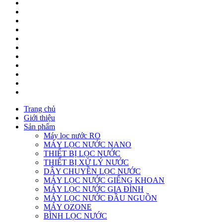
Trang chủ
Giới thiệu
Sản phẩm
Máy lọc nước RO
MÁY LỌC NƯỚC NANO
THIẾT BỊ LỌC NƯỚC
THIẾT BỊ XỬ LÝ NƯỚC
DÂY CHUYỀN LỌC NƯỚC
MÁY LỌC NƯỚC GIẾNG KHOAN
MÁY LỌC NƯỚC GIA ĐÌNH
MÁY LỌC NƯỚC ĐẦU NGUỒN
MÁY OZONE
BÌNH LỌC NƯỚC