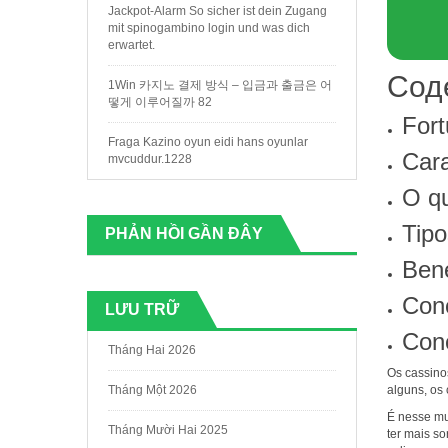
Jackpot-Alarm So sicher ist dein Zugang
mit spinogambino login und was dich
erwartet.
Сод
1Win 카지노 결제 방식 – 입금과 출금은 어
떻게 이루어질까 82
Fort
Fraga Kazino oyun eidi hans oyunlar
Cara
mvcuddur.1228
O q
Tip
PHẢN HỒI GẦN ĐÂY
Bene
Conc
LƯU TRỮ
Conc
Tháng Hai 2026
Os cassino
Tháng Một 2026
alguns, os
É nesse mu
Tháng Mười Hai 2025
ter mais so