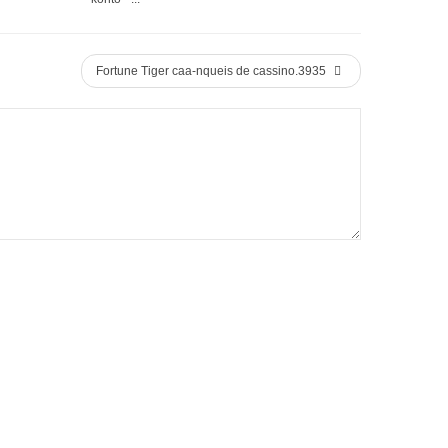
Fortune Tiger caa-nqueis de cassino.3935