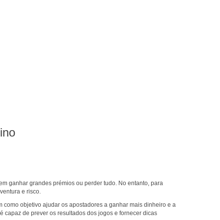
ino
dem ganhar grandes prémios ou perder tudo. No entanto, para
entura e risco.
 como objetivo ajudar os apostadores a ganhar mais dinheiro e a
 é capaz de prever os resultados dos jogos e fornecer dicas