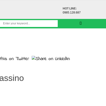
HOT LINE:
0985.128.687
cassino