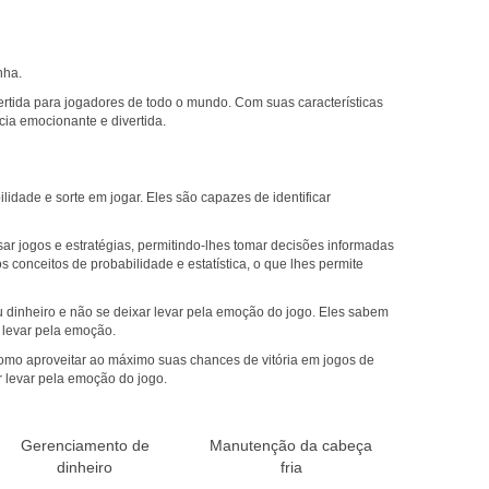
nha.
ertida para jogadores de todo o mundo. Com suas características
ia emocionante e divertida.
dade e sorte em jogar. Eles são capazes de identificar
r jogos e estratégias, permitindo-lhes tomar decisões informadas
conceitos de probabilidade e estatística, o que lhes permite
 dinheiro e não se deixar levar pela emoção do jogo. Eles sabem
 levar pela emoção.
mo aproveitar ao máximo suas chances de vitória em jogos de
r levar pela emoção do jogo.
Gerenciamento de
Manutenção da cabeça
dinheiro
fria