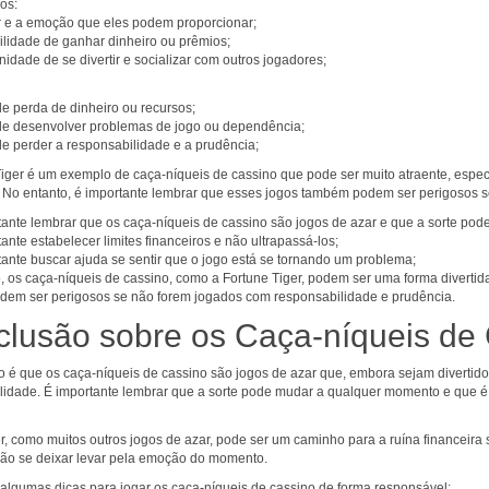
os:
r e a emoção que eles podem proporcionar;
ilidade de ganhar dinheiro ou prêmios;
nidade de se divertir e socializar com outros jogadores;
de perda de dinheiro ou recursos;
 de desenvolver problemas de jogo ou dependência;
de perder a responsabilidade e a prudência;
Tiger é um exemplo de caça-níqueis de cassino que pode ser muito atraente, es
a. No entanto, é importante lembrar que esses jogos também podem ser perigosos 
tante lembrar que os caça-níqueis de cassino são jogos de azar e que a sorte po
ante estabelecer limites financeiros e não ultrapassá-los;
tante buscar ajuda se sentir que o jogo está se tornando um problema;
os caça-níqueis de cassino, como a Fortune Tiger, podem ser uma forma divertida d
em ser perigosos se não forem jogados com responsabilidade e prudência.
lusão sobre os Caça-níqueis de
o é que os caça-níqueis de cassino são jogos de azar que, embora sejam divertid
lidade. É importante lembrar que a sorte pode mudar a qualquer momento e que é p
er, como muitos outros jogos de azar, pode ser um caminho para a ruína financeira
não se deixar levar pela emoção do momento.
 algumas dicas para jogar os caça-níqueis de cassino de forma responsável: