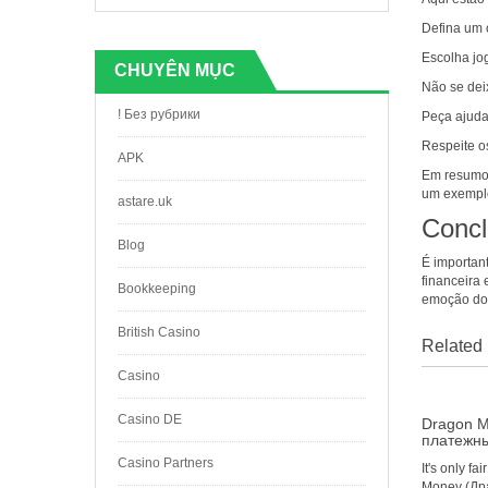
Defina um 
Escolha jog
CHUYÊN MỤC
Não se dei
! Без рубрики
Peça ajuda
Respeite os
APK
Em resumo,
um exemplo
astare.uk
Concl
Blog
É importan
financeira 
Bookkeeping
emoção do
British Casino
Related 
Casino
Casino DE
Dragon M
платежны
Casino Partners
It's only f
Money (Дра