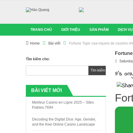
TRANG CHỦ
GIỚI THIỆU
SẢN PHẨM
DỊCH VỤ
Home
Bài viết
Fortune Tiger caa-nqueis de cassino.4
Fortune
Tìm kiếm cho:
Saturday
It's onl
BÀI VIẾT MỚI
For
Meilleur Casino en Ligne 2025 – Sites
Fiables.7694
Decoding the Digital Dice: Age, Gender,
and the Kiwi Online Casino Landscape