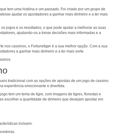
ue tem uma história e um passado. Foi criado por um grupo de
udesse ajudar os apostadores a ganhar mais dinheiro e a ter mais
os jogos e os resultados, o que pode ajudar a melhorar as suas
ostadores, ajudando-os a tomar decisões mais informadas e a
rte nos cassinos, o Fortunetiger é a sua melhor opção. Com a sua
stadores a ganhar mais dinheiro e a ter mais sorte.
ssinos.
no
eis tradicional com as opções de apostas de um jogo de cassino.
a experiência emocionante e divertida.
jogo tem um tema de tigre, com imagens de tigres, florestas e
es escolher a quantidade de dinheiro que desejam apostar em
cterísticas incluem:
encedoras.