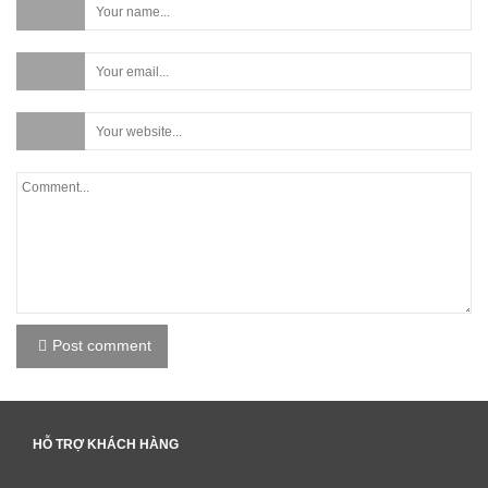
Post comment
HỖ TRỢ KHÁCH HÀNG