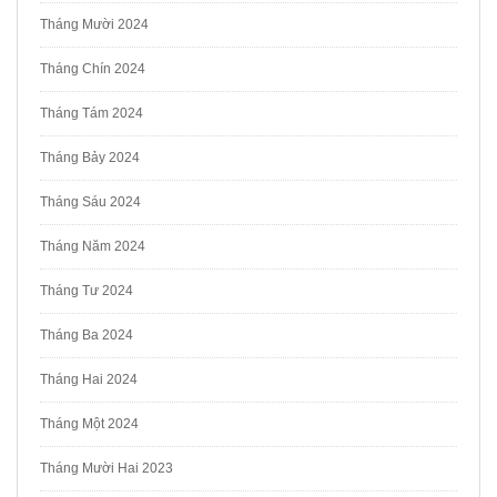
Tháng Mười 2024
Tháng Chín 2024
Tháng Tám 2024
Tháng Bảy 2024
Tháng Sáu 2024
Tháng Năm 2024
Tháng Tư 2024
Tháng Ba 2024
Tháng Hai 2024
Tháng Một 2024
Tháng Mười Hai 2023