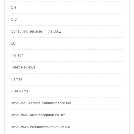
CH
CIB
Consulting services in the UAE
EC
FinTech
Forex Reviews
Games
GBA Roms
https://boujeerestaurantandbar.co.uk/
https://www.oliversbrighton.co.uk/
https://www.thelondontriathlon.co.uk/