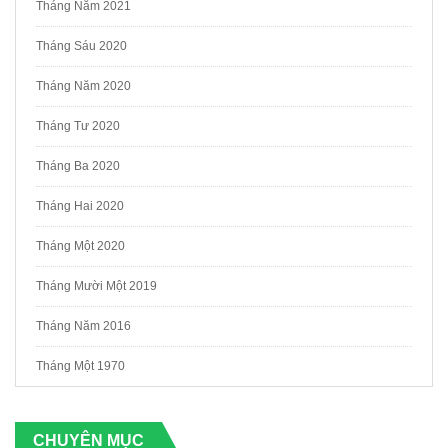
Tháng Năm 2021
Tháng Sáu 2020
Tháng Năm 2020
Tháng Tư 2020
Tháng Ba 2020
Tháng Hai 2020
Tháng Một 2020
Tháng Mười Một 2019
Tháng Năm 2016
Tháng Một 1970
CHUYÊN MỤC