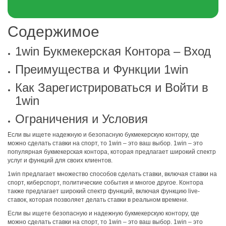
Содержимое
1win Букмекерская Контора – Вход
Преимущества и Функции 1win
Как Зарегистрироваться и Войти в
1win
Ограничения и Условия
Если вы ищете надежную и безопасную букмекерскую контору, где
можно сделать ставки на спорт, то 1win – это ваш выбор. 1win – это
популярная букмекерская контора, которая предлагает широкий спектр
услуг и функций для своих клиентов.
1win предлагает множество способов сделать ставки, включая ставки на
спорт, киберспорт, политические события и многое другое. Контора
также предлагает широкий спектр функций, включая функцию live-
ставок, которая позволяет делать ставки в реальном времени.
Если вы ищете безопасную и надежную букмекерскую контору, где
можно сделать ставки на спорт, то 1win – это ваш выбор. 1win – это