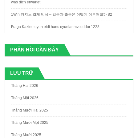
was dich erwartet.
1Win 카지노 결제 방식 – 입금과 출금은 어떻게 이루어질까 82
Fraga Kazino oyun eidi hans oyunlar mvcuddur.1228
PHẢN HỒI GẦN ĐÂY
LƯU TRỮ
Tháng Hai 2026
Tháng Một 2026
Tháng Mười Hai 2025
Tháng Mười Một 2025
Tháng Mười 2025