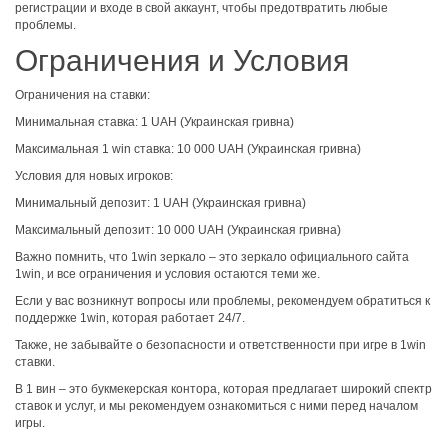
регистрации и входе в свой аккаунт, чтобы предотвратить любые
проблемы.
Ограничения и Условия
Ограничения на ставки:
Минимальная ставка: 1 UAH (Украинская гривна)
Максимальная
1 win
ставка: 10 000 UAH (Украинская гривна)
Условия для новых игроков:
Минимальный депозит: 1 UAH (Украинская гривна)
Максимальный депозит: 10 000 UAH (Украинская гривна)
Важно помнить, что 1win зеркало – это зеркало официального сайта
1win, и все ограничения и условия остаются теми же.
Если у вас возникнут вопросы или проблемы, рекомендуем обратиться к
поддержке 1win, которая работает 24/7.
Также, не забывайте о безопасности и ответственности при игре в 1win
ставки.
В 1 вин – это букмекерская контора, которая предлагает широкий спектр
ставок и услуг, и мы рекомендуем ознакомиться с ними перед началом
игры.