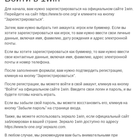
Для начала, вам нужно зарегистрироваться на официальном сайте 1win.
Перейдите на сайт https://www.tv-one.org/ и кликните на кнопку
“Зарегистрироваться”.
Затем, вам нужно выбрать тип аккаунта: игрок или букмекер. Если вы
хотите зарегистрироваться как игрок, то вам нужно ввести свои личные
данные, включая имя, фамилию, дату рождения и адрес электронной
почты.
Если вы хотите зарегистрироваться как букмекер, то вам нужно ввести
свои контактные данные, включая имя, фамилию, адрес электронной
почты и номер телефона.
После заполнения формular, вам нужно подтвердить регистрацию,
кликнув на кнопку “Зарегистрироваться”.
После регистрации, вы можете войти в свой аккаунт, кликнув на кнопку
“Войти” на официальном сайте 1win. Введите свои логин и пароль, и вы
будете готовы начать играть.
Если вы забыли свой пароль, вы можете восстановить его, кликнув на
кнопку “Забыли пароль” на странице входа.
Также, вы можете использовать зеркало 1win, если официальный сайт
заблокирован в вашей стране. Зеркало 1win доступно по адресу
https://www.tv-one.org/ зеркало.com.
В любом случае, мы рекомендуем вам быть внимательными при