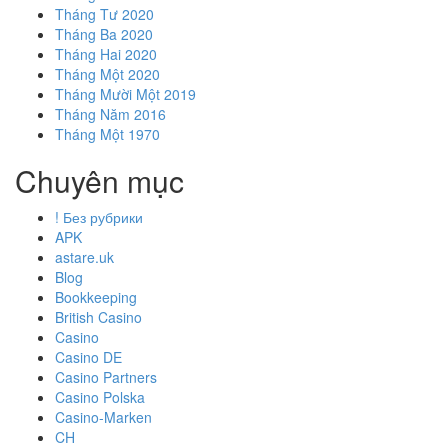
Tháng Tư 2020
Tháng Ba 2020
Tháng Hai 2020
Tháng Một 2020
Tháng Mười Một 2019
Tháng Năm 2016
Tháng Một 1970
Chuyên mục
! Без рубрики
APK
astare.uk
Blog
Bookkeeping
British Casino
Casino
Casino DE
Casino Partners
Casino Polska
Casino-Marken
CH