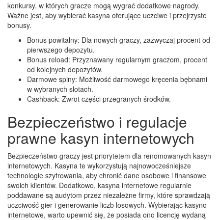
konkursy, w których gracze mogą wygrać dodatkowe nagrody.
Ważne jest, aby wybierać kasyna oferujące uczciwe i przejrzyste
bonusy.
Bonus powitalny: Dla nowych graczy, zazwyczaj procent od
pierwszego depozytu.
Bonus reload: Przyznawany regularnym graczom, procent
od kolejnych depozytów.
Darmowe spiny: Możliwość darmowego kręcenia bębnami
w wybranych slotach.
Cashback: Zwrot części przegranych środków.
Bezpieczeństwo i regulacje
prawne kasyn internetowych
Bezpieczeństwo graczy jest priorytetem dla renomowanych kasyn
internetowych. Kasyna te wykorzystują najnowocześniejsze
technologie szyfrowania, aby chronić dane osobowe i finansowe
swoich klientów. Dodatkowo, kasyna internetowe regularnie
poddawane są audytom przez niezależne firmy, które sprawdzają
uczciwość gier i generowanie liczb losowych. Wybierając kasyno
internetowe, warto upewnić się, że posiada ono licencję wydaną