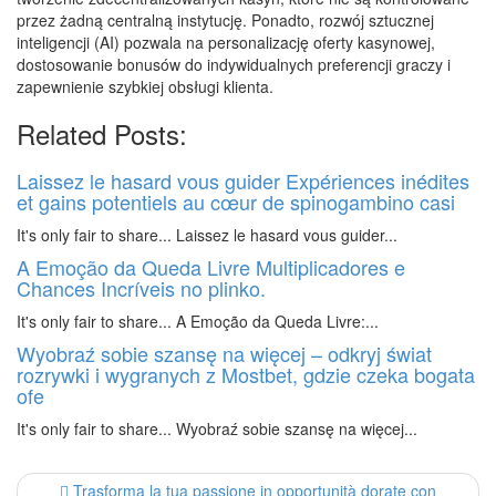
przez żadną centralną instytucję. Ponadto, rozwój sztucznej
inteligencji (AI) pozwala na personalizację oferty kasynowej,
dostosowanie bonusów do indywidualnych preferencji graczy i
zapewnienie szybkiej obsługi klienta.
Related Posts:
Laissez le hasard vous guider Expériences inédites
et gains potentiels au cœur de spinogambino casi
It's only fair to share... Laissez le hasard vous guider...
A Emoção da Queda Livre Multiplicadores e
Chances Incríveis no plinko.
It's only fair to share... A Emoção da Queda Livre:...
Wyobraź sobie szansę na więcej – odkryj świat
rozrywki i wygranych z Mostbet, gdzie czeka bogata
ofe
It's only fair to share... Wyobraź sobie szansę na więcej...
Trasforma la tua passione in opportunità dorate con