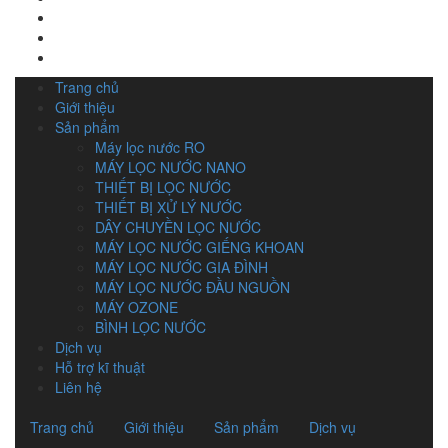
Trang chủ
Giới thiệu
Sản phẩm
Máy lọc nước RO
MÁY LỌC NƯỚC NANO
THIẾT BỊ LỌC NƯỚC
THIẾT BỊ XỬ LÝ NƯỚC
DÂY CHUYỀN LỌC NƯỚC
MÁY LỌC NƯỚC GIẾNG KHOAN
MÁY LỌC NƯỚC GIA ĐÌNH
MÁY LỌC NƯỚC ĐẦU NGUỒN
MÁY OZONE
BÌNH LỌC NƯỚC
Dịch vụ
Hỗ trợ kĩ thuật
Liên hệ
Trang chủ
Giới thiệu
Sản phẩm
Dịch vụ