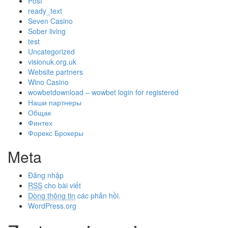
Post
ready_text
Seven Casino
Sober living
test
Uncategorized
visionuk.org.uk
Website partners
Wino Casino
wowbetdownload – wowbet login for registered
Наши партнеры
Общак
Финтех
Форекс Брокеры
Meta
Đăng nhập
RSS
cho bài viết
Dòng thông tin
các phản hồi.
WordPress.org