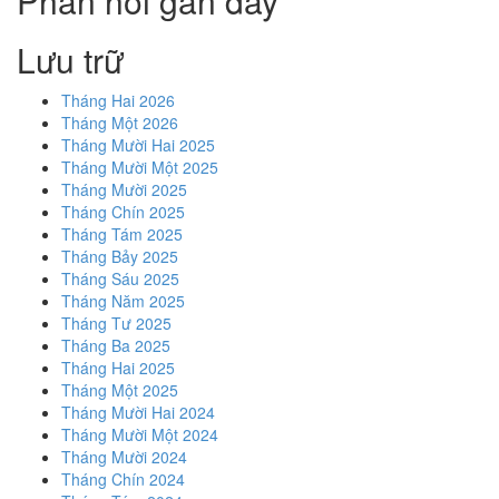
Phản hồi gần đây
Lưu trữ
Tháng Hai 2026
Tháng Một 2026
Tháng Mười Hai 2025
Tháng Mười Một 2025
Tháng Mười 2025
Tháng Chín 2025
Tháng Tám 2025
Tháng Bảy 2025
Tháng Sáu 2025
Tháng Năm 2025
Tháng Tư 2025
Tháng Ba 2025
Tháng Hai 2025
Tháng Một 2025
Tháng Mười Hai 2024
Tháng Mười Một 2024
Tháng Mười 2024
Tháng Chín 2024