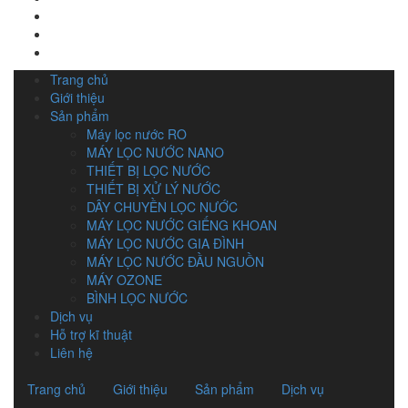
Trang chủ
Giới thiệu
Sản phẩm
Máy lọc nước RO
MÁY LỌC NƯỚC NANO
THIẾT BỊ LỌC NƯỚC
THIẾT BỊ XỬ LÝ NƯỚC
DÂY CHUYỀN LỌC NƯỚC
MÁY LỌC NƯỚC GIẾNG KHOAN
MÁY LỌC NƯỚC GIA ĐÌNH
MÁY LỌC NƯỚC ĐẦU NGUỒN
MÁY OZONE
BÌNH LỌC NƯỚC
Dịch vụ
Hỗ trợ kĩ thuật
Liên hệ
Trang chủ
Giới thiệu
Sản phẩm
Dịch vụ