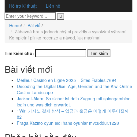
Hỗ trợ kĩ thuật
Liên hệ
Home
/
Bài viết
/
Zábavná hra s jednoduchými pravidly a vysokými výhrami
Kompletní plinko recenze a návod, jak maximal
Tìm kiếm cho:
Bài viết mới
Meilleur Casino en Ligne 2025 – Sites Fiables.7694
Decoding the Digital Dice: Age, Gender, and the Kiwi Online
Casino Landscape
Jackpot-Alarm So sicher ist dein Zugang mit spinogambino
login und was dich erwartet.
1Win 카지노 결제 방식 – 입금과 출금은 어떻게 이루어질까
82
Fraga Kazino oyun eidi hans oyunlar mvcuddur.1228