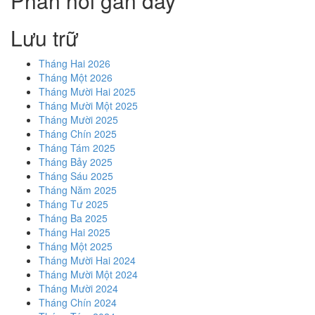
Phản hồi gần đây
Lưu trữ
Tháng Hai 2026
Tháng Một 2026
Tháng Mười Hai 2025
Tháng Mười Một 2025
Tháng Mười 2025
Tháng Chín 2025
Tháng Tám 2025
Tháng Bảy 2025
Tháng Sáu 2025
Tháng Năm 2025
Tháng Tư 2025
Tháng Ba 2025
Tháng Hai 2025
Tháng Một 2025
Tháng Mười Hai 2024
Tháng Mười Một 2024
Tháng Mười 2024
Tháng Chín 2024