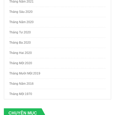
Tháng Năm 2021
Tháng Sáu 2020
Tháng Năm 2020
Tháng Tư 2020
Tháng Ba 2020
Tháng Hai 2020
Tháng Một 2020
Tháng Mười Một 2019
Tháng Năm 2016
Tháng Một 1970
CHUYÊN MỤC