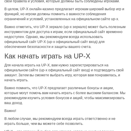
свои правила и условия, которые должны быть соблюдены игроками.
В целом, UP-X онлайн-казино предлагает игрокам широкий выбор игр и
функций, но игроки должны помнить о важности соблюдения
ограничений и условий, установленных на официальном сайте up-x.
Важно отметить, что UP-X зеркало (up-x зеркало) может быть полезным
инструментом для доступа к играм, если официальный сайт временно
недоступен. Однако, мы рекомендуем всегда использовать
официальный сайт UP-X (up-x официальный сайт вход) для
обеспечения безопасности и защиты вашего счета.
Как начать играть на UP-X
Для начала играть на UP-X, вам нужно зарегистрироваться на
официальном сайте (up-x официальный сайт вход) и подтвердить свой
аккаунт. Затем вы сможете выбрать игру, которая вам понравилась, и
начать играть.
Важно помнить, что UP-X предлагает различные бонусы и акции,
которые могут помочь вам начать играть с более высоким балансом. Мы
рекомендуем изучить условия бонусов и акций, чтобы максимизировать
ваш доход.
Важно!
В любом случае, мы рекомендуем всегда играть ответственно и не
играть больше, чем вы можете себе позволить.