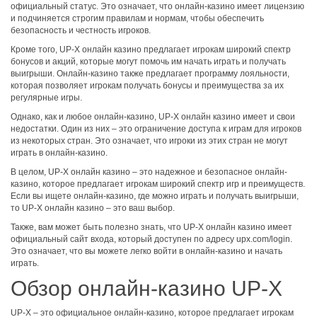
официальный статус. Это означает, что онлайн-казино имеет лицензию
и подчиняется строгим правилам и нормам, чтобы обеспечить
безопасность и честность игроков.
Кроме того, UP-X онлайн казино предлагает игрокам широкий спектр
бонусов и акций, которые могут помочь им начать играть и получать
выигрыши. Онлайн-казино также предлагает программу лояльности,
которая позволяет игрокам получать бонусы и преимущества за их
регулярные игры.
Однако, как и любое онлайн-казино, UP-X онлайн казино имеет и свои
недостатки. Один из них – это ограничение доступа к играм для игроков
из некоторых стран. Это означает, что игроки из этих стран не могут
играть в онлайн-казино.
В целом, UP-X онлайн казино – это надежное и безопасное онлайн-
казино, которое предлагает игрокам широкий спектр игр и преимуществ.
Если вы ищете онлайн-казино, где можно играть и получать выигрыши,
то UP-X онлайн казино – это ваш выбор.
Также, вам может быть полезно знать, что UP-X онлайн казино имеет
официальный сайт входа, который доступен по адресу upx.com/login.
Это означает, что вы можете легко войти в онлайн-казино и начать
играть.
Обзор онлайн-казино UP-X
UP-X – это официальное онлайн-казино, которое предлагает игрокам