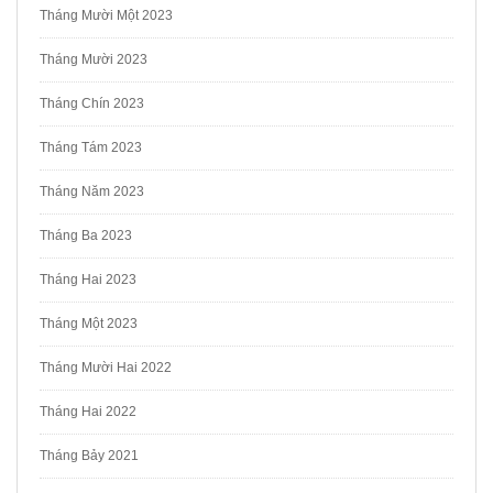
Tháng Mười Một 2023
Tháng Mười 2023
Tháng Chín 2023
Tháng Tám 2023
Tháng Năm 2023
Tháng Ba 2023
Tháng Hai 2023
Tháng Một 2023
Tháng Mười Hai 2022
Tháng Hai 2022
Tháng Bảy 2021