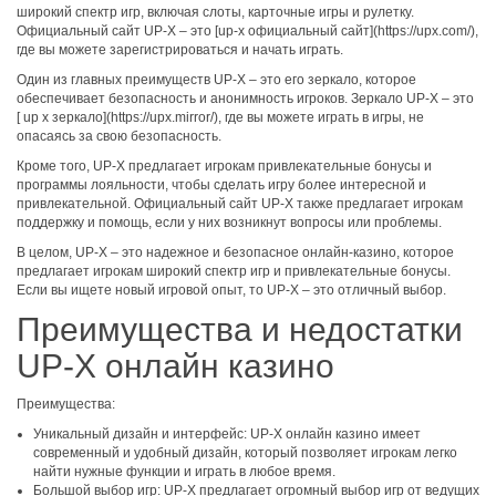
широкий спектр игр, включая слоты, карточные игры и рулетку.
Официальный сайт UP-X – это [up-x официальный сайт](https://upx.com/),
где вы можете зарегистрироваться и начать играть.
Один из главных преимуществ UP-X – это его зеркало, которое
обеспечивает безопасность и анонимность игроков. Зеркало UP-X – это
[
up x
зеркало](https://upx.mirror/), где вы можете играть в игры, не
опасаясь за свою безопасность.
Кроме того, UP-X предлагает игрокам привлекательные бонусы и
программы лояльности, чтобы сделать игру более интересной и
привлекательной. Официальный сайт UP-X также предлагает игрокам
поддержку и помощь, если у них возникнут вопросы или проблемы.
В целом, UP-X – это надежное и безопасное онлайн-казино, которое
предлагает игрокам широкий спектр игр и привлекательные бонусы.
Если вы ищете новый игровой опыт, то UP-X – это отличный выбор.
Преимущества и недостатки
UP-X онлайн казино
Преимущества:
Уникальный дизайн и интерфейс: UP-X онлайн казино имеет
современный и удобный дизайн, который позволяет игрокам легко
найти нужные функции и играть в любое время.
Большой выбор игр: UP-X предлагает огромный выбор игр от ведущих