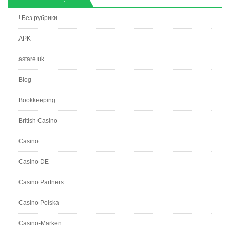
! Без рубрики
APK
astare.uk
Blog
Bookkeeping
British Casino
Casino
Casino DE
Casino Partners
Casino Polska
Casino-Marken