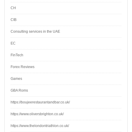
CH
CIB
Consulting services in the UAE
EC
FinTech
Forex Reviews
Games
GBA Roms
https://boujeerestaurantandbar.co.uk/
https://www.oliversbrighton.co.uk/
https://www.thelondontriathlon.co.uk/