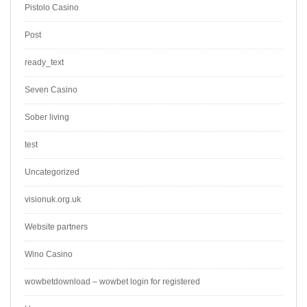
Pistolo Casino
Post
ready_text
Seven Casino
Sober living
test
Uncategorized
visionuk.org.uk
Website partners
Wino Casino
wowbetdownload – wowbet login for registered