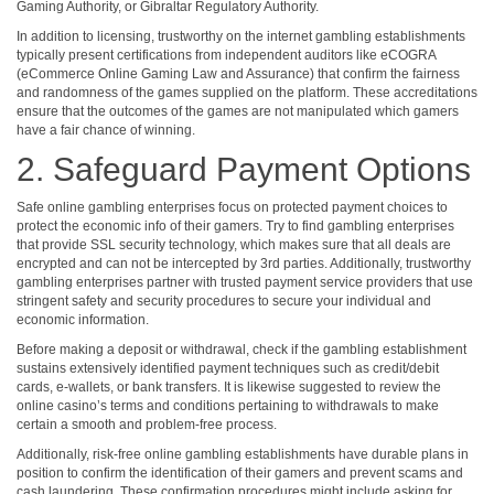
Gaming Authority, or Gibraltar Regulatory Authority.
In addition to licensing, trustworthy on the internet gambling establishments
typically present certifications from independent auditors like eCOGRA
(eCommerce Online Gaming Law and Assurance) that confirm the fairness
and randomness of the games supplied on the platform. These accreditations
ensure that the outcomes of the games are not manipulated which gamers
have a fair chance of winning.
2. Safeguard Payment Options
Safe online gambling enterprises focus on protected payment choices to
protect the economic info of their gamers. Try to find gambling enterprises
that provide SSL security technology, which makes sure that all deals are
encrypted and can not be intercepted by 3rd parties. Additionally, trustworthy
gambling enterprises partner with trusted payment service providers that use
stringent safety and security procedures to secure your individual and
economic information.
Before making a deposit or withdrawal, check if the gambling establishment
sustains extensively identified payment techniques such as credit/debit
cards, e-wallets, or bank transfers. It is likewise suggested to review the
online casino’s terms and conditions pertaining to withdrawals to make
certain a smooth and problem-free process.
Additionally, risk-free online gambling establishments have durable plans in
position to confirm the identification of their gamers and prevent scams and
cash laundering. These confirmation procedures might include asking for