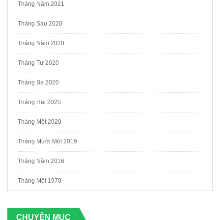
Tháng Năm 2021
Tháng Sáu 2020
Tháng Năm 2020
Tháng Tư 2020
Tháng Ba 2020
Tháng Hai 2020
Tháng Một 2020
Tháng Mười Một 2019
Tháng Năm 2016
Tháng Một 1970
CHUYÊN MỤC