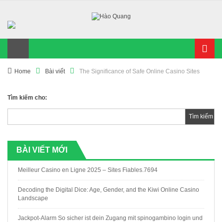
Home
Bài viết
The Significance of Safe Online Casino Sites
Tìm kiếm cho:
BÀI VIẾT MỚI
Meilleur Casino en Ligne 2025 – Sites Fiables.7694
Decoding the Digital Dice: Age, Gender, and the Kiwi Online Casino
Landscape
Jackpot-Alarm So sicher ist dein Zugang mit spinogambino login und