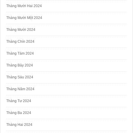
Tháng Mười Hai 2024
Tháng Mười Một 2024
Tháng Mười 2024
Tháng Chín 2024
Tháng Tám 2024
Tháng Bảy 2024
Tháng Sáu 2024
Tháng Năm 2024
Tháng Tư 2024
Tháng Ba 2024
Tháng Hai 2024