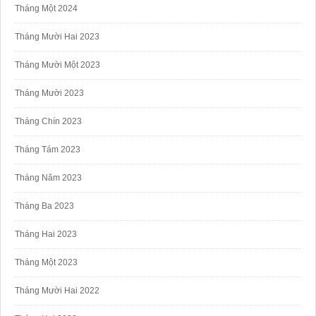
Tháng Một 2024
Tháng Mười Hai 2023
Tháng Mười Một 2023
Tháng Mười 2023
Tháng Chín 2023
Tháng Tám 2023
Tháng Năm 2023
Tháng Ba 2023
Tháng Hai 2023
Tháng Một 2023
Tháng Mười Hai 2022