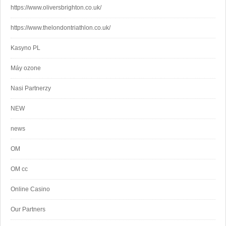
https://www.oliversbrighton.co.uk/
https://www.thelondontriathlon.co.uk/
Kasyno PL
Máy ozone
Nasi Partnerzy
NEW
news
OM
OM cc
Online Casino
Our Partners