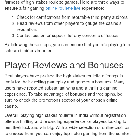
fairness of high stakes roulette games. Here are three ways to
ensure a fair gaming
online roulette live
experience:
Check for certifications from reputable third-party auditors.
Read reviews from other players to gauge the casino’s
reputation.
Contact customer support for any concerns or issues.
By following these steps, you can ensure that you are playing in a
safe and fair environment.
Player Reviews and Bonuses
Real players have praised the high stakes roulette offerings in
India for their exciting gameplay and generous bonuses. Many
users have reported substantial wins and a thrilling gaming
experience. To take advantage of bonuses and free spins, be
sure to check the promotions section of your chosen online
casino.
Overall, playing high stakes roulette in India without registration
offers a thrilling and rewarding experience for players looking to
test their luck and win big. With a wide selection of online casinos
to choose from, you can enjoy top-notch gaming from the comfort