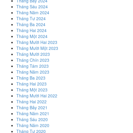
Tháng Bảy 2024
Tháng Sáu 2024
Tháng Năm 2024
Tháng Tư 2024
Tháng Ba 2024
Tháng Hai 2024
Tháng Một 2024
Tháng Mười Hai 2023
Tháng Mười Một 2023
Tháng Mười 2023
Tháng Chín 2023
Tháng Tám 2023
Tháng Năm 2023
Tháng Ba 2023
Tháng Hai 2023
Tháng Một 2023
Tháng Mười Hai 2022
Tháng Hai 2022
Tháng Bảy 2021
Tháng Năm 2021
Tháng Sáu 2020
Tháng Năm 2020
Tháng Tư 2020