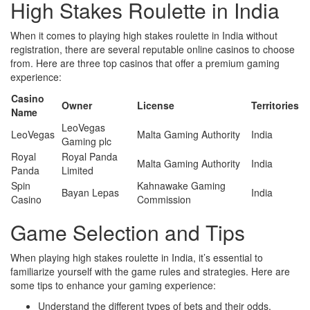
High Stakes Roulette in India
When it comes to playing high stakes roulette in India without
registration, there are several reputable online casinos to choose
from. Here are three top casinos that offer a premium gaming
experience:
Casino
Owner
License
Territories
Name
LeoVegas
LeoVegas
Malta Gaming Authority
India
Gaming plc
Royal
Royal Panda
Malta Gaming Authority
India
Panda
Limited
Spin
Kahnawake Gaming
Bayan Lepas
India
Casino
Commission
Game Selection and Tips
When playing high stakes roulette in India, it’s essential to
familiarize yourself with the game rules and strategies. Here are
some tips to enhance your gaming experience:
Understand the different types of bets and their odds.