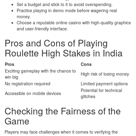
Set a budget and stick to it to avoid overspending.
Practice playing in demo mode before wagering real
money.
Choose a reputable online casino with high-quality graphics
and user-friendly interface.
Pros and Cons of Playing
Roulette High Stakes in India
Pros
Cons
Exciting gameplay with the chance to
High risk of losing money
win big
No registration required
Limited payment options
Potential for technical
Accessible on mobile devices
glitches
Checking the Fairness of the
Game
Players may face challenges when it comes to verifying the