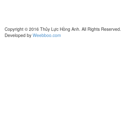
Copyright © 2016 Thủy Lực Hồng Anh. All Rights Reserved.
Developed by
Weebboo.com