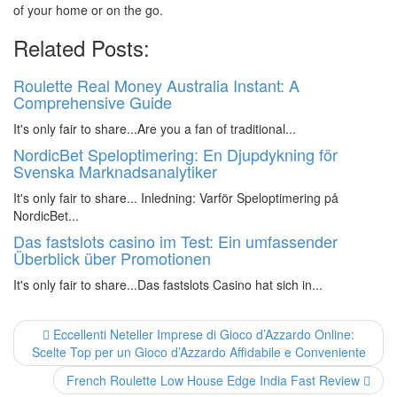
of your home or on the go.
Related Posts:
Roulette Real Money Australia Instant: A
Comprehensive Guide
It's only fair to share...Are you a fan of traditional...
NordicBet Speloptimering: En Djupdykning för
Svenska Marknadsanalytiker
It's only fair to share... Inledning: Varför Speloptimering på
NordicBet...
Das fastslots casino im Test: Ein umfassender
Überblick über Promotionen
It's only fair to share...Das fastslots Casino hat sich in...
Eccellenti Neteller Imprese di Gioco d’Azzardo Online:
Scelte Top per un Gioco d’Azzardo Affidabile e Conveniente
French Roulette Low House Edge India Fast Review