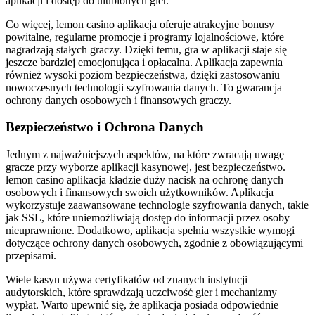
aplikacji i dostęp do ulubionych gier.
Co więcej, lemon casino aplikacja oferuje atrakcyjne bonusy
powitalne, regularne promocje i programy lojalnościowe, które
nagradzają stałych graczy. Dzięki temu, gra w aplikacji staje się
jeszcze bardziej emocjonująca i opłacalna. Aplikacja zapewnia
również wysoki poziom bezpieczeństwa, dzięki zastosowaniu
nowoczesnych technologii szyfrowania danych. To gwarancja
ochrony danych osobowych i finansowych graczy.
Bezpieczeństwo i Ochrona Danych
Jednym z najważniejszych aspektów, na które zwracają uwagę
gracze przy wyborze aplikacji kasynowej, jest bezpieczeństwo.
lemon casino aplikacja kładzie duży nacisk na ochronę danych
osobowych i finansowych swoich użytkowników. Aplikacja
wykorzystuje zaawansowane technologie szyfrowania danych, takie
jak SSL, które uniemożliwiają dostęp do informacji przez osoby
nieuprawnione. Dodatkowo, aplikacja spełnia wszystkie wymogi
dotyczące ochrony danych osobowych, zgodnie z obowiązującymi
przepisami.
Wiele kasyn używa certyfikatów od znanych instytucji
audytorskich, które sprawdzają uczciwość gier i mechanizmy
wypłat. Warto upewnić się, że aplikacja posiada odpowiednie