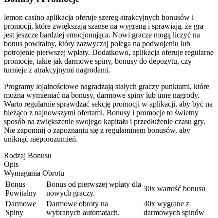
lemon casino aplikacja oferuje szereg atrakcyjnych bonusów i
promocji, które zwiększają szanse na wygraną i sprawiają, że gra
jest jeszcze bardziej emocjonująca. Nowi gracze mogą liczyć na
bonus powitalny, który zazwyczaj polega na podwojeniu lub
potrojenie pierwszej wpłaty. Dodatkowo, aplikacja oferuje regularne
promocje, takie jak darmowe spiny, bonusy do depozytu, czy
turnieje z atrakcyjnymi nagrodami.
Programy lojalnościowe nagradzają stałych graczy punktami, które
można wymieniać na bonusy, darmowe spiny lub inne nagrody.
Warto regularnie sprawdzać sekcję promocji w aplikacji, aby być na
bieżąco z najnowszymi ofertami. Bonusy i promocje to świetny
sposób na zwiększenie swojego kapitału i przedłużenie czasu gry.
Nie zapomnij o zapoznaniu się z regulaminem bonusów, aby
uniknąć nieporozumień.
Rodzaj Bonusu
Opis
Wymagania Obrotu
Bonus
Bonus od pierwszej wpłaty dla
30x wartość bonusu
Powitalny
nowych graczy.
Darmowe
Darmowe obroty na
40x wygrane z
Spiny
wybranych automatach.
darmowych spinów