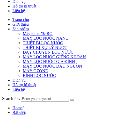
Dịch vụ
Hỗ trợ kĩ thuật
Liên hệ
Trang chủ
Giới thiệu
Sản phẩm
Máy lọc nước RO
MÁY LỌC NƯỚC NANO
THIẾT BỊ LỌC NƯỚC
THIẾT BỊ XỬ LÝ NƯỚC
DÂY CHUYỀN LỌC NƯỚC
MÁY LỌC NƯỚC GIẾNG KHOAN
MÁY LỌC NƯỚC GIA ĐÌNH
MÁY LỌC NƯỚC ĐẦU NGUỒN
MÁY OZONE
BÌNH LỌC NƯỚC
Dịch vụ
Hỗ trợ kĩ thuật
Liên hệ
Search for:
Home
/
Bài viết
/