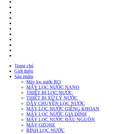
Trang chủ
Giới thiệu
Sản phẩm
Máy lọc nước RO
MÁY LỌC NƯỚC NANO
THIẾT BỊ LỌC NƯỚC
THIẾT BỊ XỬ LÝ NƯỚC
DÂY CHUYỀN LỌC NƯỚC
MÁY LỌC NƯỚC GIẾNG KHOAN
MÁY LỌC NƯỚC GIA ĐÌNH
MÁY LỌC NƯỚC ĐẦU NGUỒN
MÁY OZONE
BÌNH LỌC NƯỚC