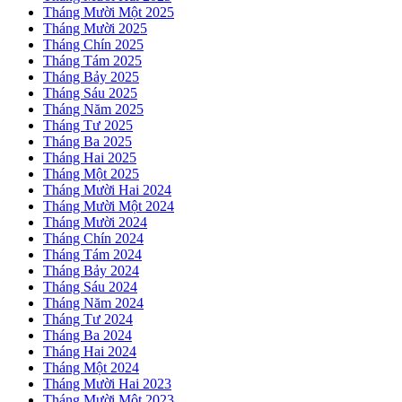
Tháng Mười Một 2025
Tháng Mười 2025
Tháng Chín 2025
Tháng Tám 2025
Tháng Bảy 2025
Tháng Sáu 2025
Tháng Năm 2025
Tháng Tư 2025
Tháng Ba 2025
Tháng Hai 2025
Tháng Một 2025
Tháng Mười Hai 2024
Tháng Mười Một 2024
Tháng Mười 2024
Tháng Chín 2024
Tháng Tám 2024
Tháng Bảy 2024
Tháng Sáu 2024
Tháng Năm 2024
Tháng Tư 2024
Tháng Ba 2024
Tháng Hai 2024
Tháng Một 2024
Tháng Mười Hai 2023
Tháng Mười Một 2023