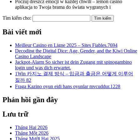
Poczuj dreszcz emocji w każdej chwili – lemon casino
aplikacja to Twoja brama do świata wygranych i
Tìm kiếm cho:
Bài viết mới
Meilleur Casino en Ligne 2025 – Sites Fiables.7694
Decoding the Digital Dice: Age, Gender, and the Kiwi Online
Casino Landscape
Jackpot-Alarm So sicher ist dein Zugang mit spinogambino
login und was dich erwartet.
1Win 카지노 결제 방식 – 입금과 출금은 어떻게 이루어
질까 82
Fraga Kazino oyun eidi hans oyunlar mvcuddur.1228
Phản hồi gần đây
Lưu trữ
Tháng Hai 2026
Tháng Một 2026
Tháng Mười Hai 2025