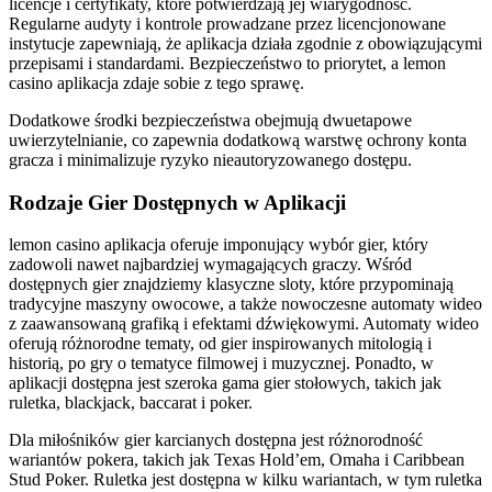
licencje i certyfikaty, które potwierdzają jej wiarygodność.
Regularne audyty i kontrole prowadzane przez licencjonowane
instytucje zapewniają, że aplikacja działa zgodnie z obowiązującymi
przepisami i standardami. Bezpieczeństwo to priorytet, a lemon
casino aplikacja zdaje sobie z tego sprawę.
Dodatkowe środki bezpieczeństwa obejmują dwuetapowe
uwierzytelnianie, co zapewnia dodatkową warstwę ochrony konta
gracza i minimalizuje ryzyko nieautoryzowanego dostępu.
Rodzaje Gier Dostępnych w Aplikacji
lemon casino aplikacja oferuje imponujący wybór gier, który
zadowoli nawet najbardziej wymagających graczy. Wśród
dostępnych gier znajdziemy klasyczne sloty, które przypominają
tradycyjne maszyny owocowe, a także nowoczesne automaty wideo
z zaawansowaną grafiką i efektami dźwiękowymi. Automaty wideo
oferują różnorodne tematy, od gier inspirowanych mitologią i
historią, po gry o tematyce filmowej i muzycznej. Ponadto, w
aplikacji dostępna jest szeroka gama gier stołowych, takich jak
ruletka, blackjack, baccarat i poker.
Dla miłośników gier karcianych dostępna jest różnorodność
wariantów pokera, takich jak Texas Hold’em, Omaha i Caribbean
Stud Poker. Ruletka jest dostępna w kilku wariantach, w tym ruletka