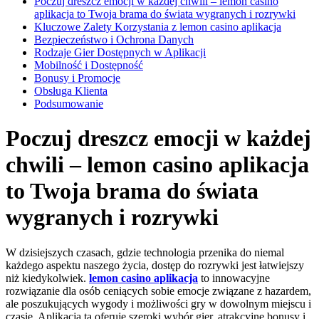
Poczuj dreszcz emocji w każdej chwili – lemon casino
aplikacja to Twoja brama do świata wygranych i rozrywki
Kluczowe Zalety Korzystania z lemon casino aplikacja
Bezpieczeństwo i Ochrona Danych
Rodzaje Gier Dostępnych w Aplikacji
Mobilność i Dostępność
Bonusy i Promocje
Obsługa Klienta
Podsumowanie
Poczuj dreszcz emocji w każdej
chwili – lemon casino aplikacja
to Twoja brama do świata
wygranych i rozrywki
W dzisiejszych czasach, gdzie technologia przenika do niemal
każdego aspektu naszego życia, dostęp do rozrywki jest łatwiejszy
niż kiedykolwiek.
lemon casino aplikacja
to innowacyjne
rozwiązanie dla osób ceniących sobie emocje związane z hazardem,
ale poszukujących wygody i możliwości gry w dowolnym miejscu i
czasie. Aplikacja ta oferuje szeroki wybór gier, atrakcyjne bonusy i