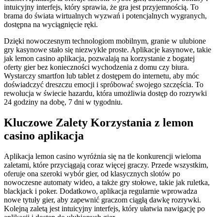
intuicyjny interfejs, który sprawia, że gra jest przyjemnością. To
brama do świata wirtualnych wyzwań i potencjalnych wygranych,
dostępna na wyciągnięcie ręki.
Dzięki nowoczesnym technologiom mobilnym, granie w ulubione
gry kasynowe stało się niezwykle proste. Aplikacje kasynowe, takie
jak lemon casino aplikacja, pozwalają na korzystanie z bogatej
oferty gier bez konieczności wychodzenia z domu czy biura.
Wystarczy smartfon lub tablet z dostępem do internetu, aby móc
doświadczyć dreszczu emocji i spróbować swojego szczęścia. To
rewolucja w świecie hazardu, która umożliwia dostęp do rozrywki
24 godziny na dobę, 7 dni w tygodniu.
Kluczowe Zalety Korzystania z lemon
casino aplikacja
Aplikacja lemon casino wyróżnia się na tle konkurencji wieloma
zaletami, które przyciągają coraz więcej graczy. Przede wszystkim,
oferuje ona szeroki wybór gier, od klasycznych slotów po
nowoczesne automaty wideo, a także gry stołowe, takie jak ruletka,
blackjack i poker. Dodatkowo, aplikacja regularnie wprowadza
nowe tytuły gier, aby zapewnić graczom ciągłą dawkę rozrywki.
Kolejną zaletą jest intuicyjny interfejs, który ułatwia nawigację po