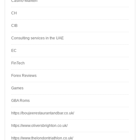
Casino-Marken
CH
CIB
Consulting services in the UAE
EC
FinTech
Forex Reviews
Games
GBA Roms
https://boujeerestaurantandbar.co.uk/
https://www.oliversbrighton.co.uk/
https://www.thelondontriathlon.co.uk/