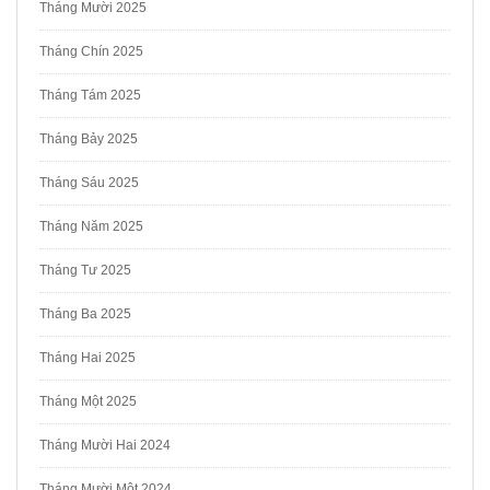
Tháng Mười 2025
Tháng Chín 2025
Tháng Tám 2025
Tháng Bảy 2025
Tháng Sáu 2025
Tháng Năm 2025
Tháng Tư 2025
Tháng Ba 2025
Tháng Hai 2025
Tháng Một 2025
Tháng Mười Hai 2024
Tháng Mười Một 2024