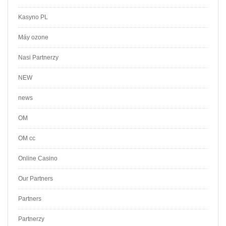
Kasyno PL
Máy ozone
Nasi Partnerzy
NEW
news
OM
OM cc
Online Casino
Our Partners
Partners
Partnerzy