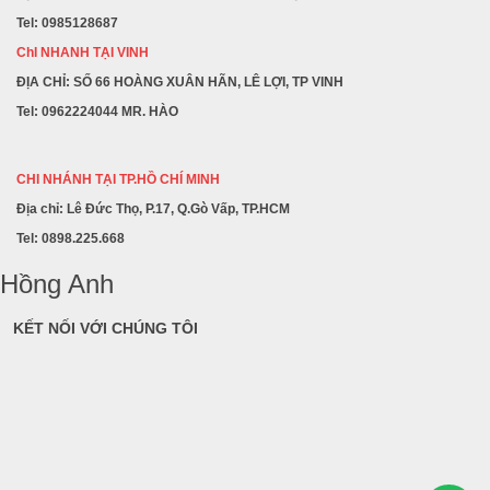
Tel: 0985128687
ChI NHANH TẠI VINH
ĐỊA CHỈ: SỐ 66 HOÀNG XUÂN HÃN, LÊ LỢI, TP VINH
Tel: 0962224044 MR. HÀO
CHI NHÁNH TẠI TP.HỒ CHÍ MINH
Địa chỉ: Lê Đức Thọ, P.17, Q.Gò Vấp, TP.HCM
Tel: 0898.225.668
Hồng Anh
KẾT NỐI VỚI CHÚNG TÔI