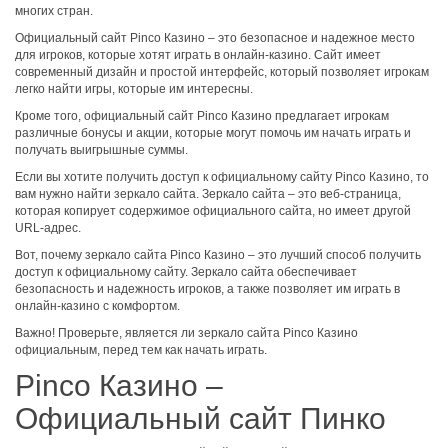
многих стран.
Официальный сайт Pinco Казино – это безопасное и надежное место
для игроков, которые хотят играть в онлайн-казино. Сайт имеет
современный дизайн и простой интерфейс, который позволяет игрокам
легко найти игры, которые им интересны.
Кроме того, официальный сайт Pinco Казино предлагает игрокам
различные бонусы и акции, которые могут помочь им начать играть и
получать выигрышные суммы.
Если вы хотите получить доступ к официальному сайту Pinco Казино, то
вам нужно найти зеркало сайта. Зеркало сайта – это веб-страница,
которая копирует содержимое официального сайта, но имеет другой
URL-адрес.
Вот, почему зеркало сайта Pinco Казино – это лучший способ получить
доступ к официальному сайту. Зеркало сайта обеспечивает
безопасность и надежность игроков, а также позволяет им играть в
онлайн-казино с комфортом.
Важно! Проверьте, является ли зеркало сайта Pinco Казино
официальным, перед тем как начать играть.
Pinco Казино –
Официальный сайт Пинко