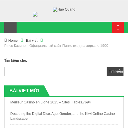
Home
Bài viết
Pinco Казино – Официальный сайт Пинко вход на зеркало.1900
Tìm kiếm cho:
BÀI VIẾT MỚI
Meilleur Casino en Ligne 2025 – Sites Fiables.7694
Decoding the Digital Dice: Age, Gender, and the Kiwi Online Casino
Landscape