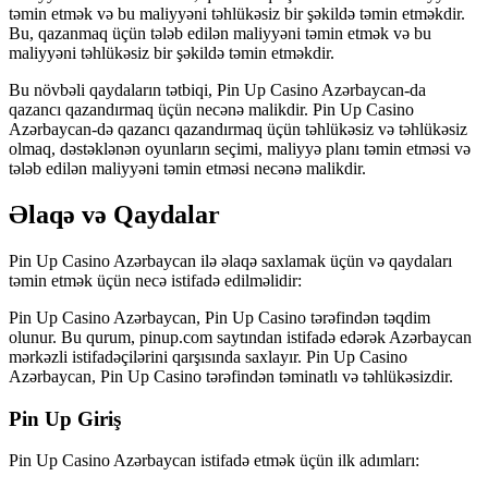
təmin etmək və bu maliyyəni təhlükəsiz bir şəkildə təmin etməkdir.
Bu, qazanmaq üçün tələb edilən maliyyəni təmin etmək və bu
maliyyəni təhlükəsiz bir şəkildə təmin etməkdir.
Bu növbəli qaydaların tətbiqi, Pin Up Casino Azərbaycan-da
qazancı qazandırmaq üçün necənə malikdir. Pin Up Casino
Azərbaycan-də qazancı qazandırmaq üçün təhlükəsiz və təhlükəsiz
olmaq, dəstəklənən oyunların seçimi, maliyyə planı təmin etməsi və
tələb edilən maliyyəni təmin etməsi necənə malikdir.
Əlaqə və Qaydalar
Pin Up Casino Azərbaycan ilə əlaqə saxlamak üçün və qaydaları
təmin etmək üçün necə istifadə edilməlidir:
Pin Up Casino Azərbaycan, Pin Up Casino tərəfindən təqdim
olunur. Bu qurum, pinup.com saytından istifadə edərək Azərbaycan
mərkəzli istifadəçilərini qarşısında saxlayır. Pin Up Casino
Azərbaycan, Pin Up Casino tərəfindən təminatlı və təhlükəsizdir.
Pin Up Giriş
Pin Up Casino Azərbaycan istifadə etmək üçün ilk adımları: