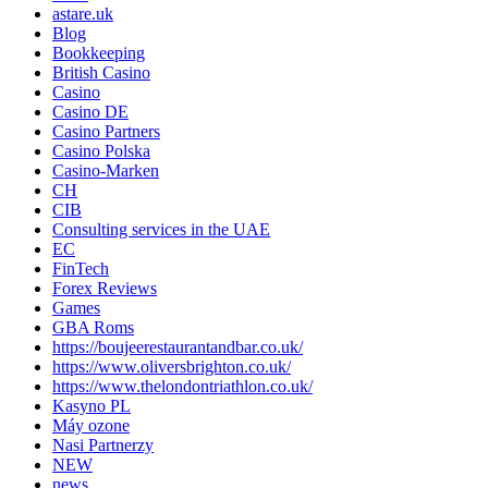
astare.uk
Blog
Bookkeeping
British Casino
Casino
Casino DE
Casino Partners
Casino Polska
Casino-Marken
CH
CIB
Consulting services in the UAE
EC
FinTech
Forex Reviews
Games
GBA Roms
https://boujeerestaurantandbar.co.uk/
https://www.oliversbrighton.co.uk/
https://www.thelondontriathlon.co.uk/
Kasyno PL
Máy ozone
Nasi Partnerzy
NEW
news