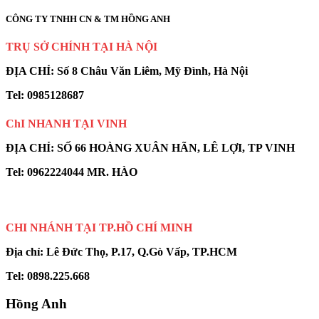
CÔNG TY TNHH CN & TM HỒNG ANH
TRỤ SỞ CHÍNH TẠI HÀ NỘI
ĐỊA CHỈ: Số 8 Châu Văn Liêm, Mỹ Đình, Hà Nội
Tel: 0985128687
ChI NHANH TẠI VINH
ĐỊA CHỈ: SỐ 66 HOÀNG XUÂN HÃN, LÊ LỢI, TP VINH
Tel: 0962224044 MR. HÀO
CHI NHÁNH TẠI TP.HỒ CHÍ MINH
Địa chỉ: Lê Đức Thọ, P.17, Q.Gò Vấp, TP.HCM
Tel: 0898.225.668
Hồng Anh