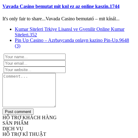
Vavada Casino bemutat mit knl ez az online kaszin.1744
It's only fair to share...Vavada Casino bemutató – mit kínál...
Kumar Siteleri Trkiye Lisansl ve Gvenilir Online Kumar
Siteleri.352
Pin Up Casino – Azrbaycanda onlayn kazino Pin-Up.9648
(3)
Post comment
HỖ TRỢ KHÁCH HÀNG
SẢN PHẨM
DỊCH VỤ
HỖ TRỢ KĨ THUẬT