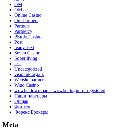
OM
OM cc
Online Casino
Our Partners
Partners
Partnerzy
Pistolo Casino
Post
ready_text
Seven Casino
Sober living
test
Uncategorized
visionuk.org.uk
Website partners
Wino Casino
wowbetdownload – wowbet login for registered
Наши партнеры
Общак
Финтех
Форекс Брокеры
Meta