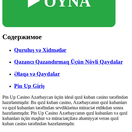
▶️ OYNA
Содержимое
Quruluş və Xidmətlər
Qazancı Qazandırmaq Üçün Növli Qaydalar
Əlaqə və Qaydalar
Pin Up Giriş
Pin Up Casino Azərbaycan üçün ideal qızıl kuban casino tərəfindən
hazırlanmışdır. Bu qızıl kuban casino, Azərbaycanın qızıl kubanları
və qızıl kubanları tərəfindən sevdiklərinə müraciət etdikdən sonra
hazırlanmışdır. Pin Up Casino Azərbaycanın qızıl kubanları və qızıl
kubanları üçün məşhur və müraciətçilərə əhəmiyyət verən qızıl
kuban casino tərəfindən hazırlanmışdır.