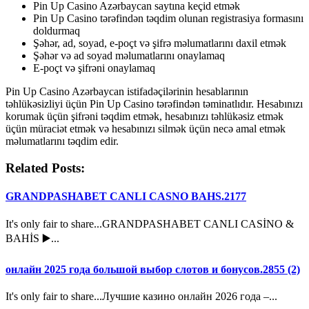
Pin Up Casino Azərbaycan saytına keçid etmək
Pin Up Casino tərəfindən təqdim olunan registrasiya formasını
doldurmaq
Şəhər, ad, soyad, e-poçt və şifrə məlumatlarını daxil etmək
Şəhər və ad soyad məlumatlarını onaylamaq
E-poçt və şifrəni onaylamaq
Pin Up Casino Azərbaycan istifadəçilərinin hesablarının
təhlükəsizliyi üçün Pin Up Casino tərəfindən təminatlıdır. Hesabınızı
korumak üçün şifrəni təqdim etmək, hesabınızı təhlükəsiz etmək
üçün müraciət etmək və hesabınızı silmək üçün necə amal etmək
məlumatlarını təqdim edir.
Related Posts:
GRANDPASHABET CANLI CASNO BAHS.2177
It's only fair to share...GRANDPASHABET CANLI CASİNO &
BAHİS ▶️...
онлайн 2025 года большой выбор слотов и бонусов.2855 (2)
It's only fair to share...Лучшие казино онлайн 2026 года –...