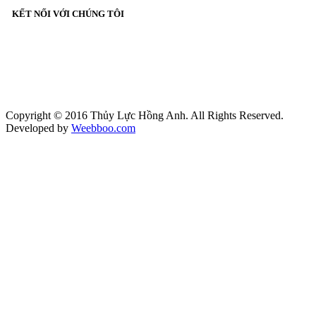
KẾT NỐI VỚI CHÚNG TÔI
Copyright © 2016 Thủy Lực Hồng Anh. All Rights Reserved.
Developed by
Weebboo.com