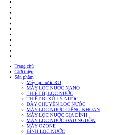
Trang chủ
Giới thiệu
Sản phẩm
Máy lọc nước RO
MÁY LỌC NƯỚC NANO
THIẾT BỊ LỌC NƯỚC
THIẾT BỊ XỬ LÝ NƯỚC
DÂY CHUYỀN LỌC NƯỚC
MÁY LỌC NƯỚC GIẾNG KHOAN
MÁY LỌC NƯỚC GIA ĐÌNH
MÁY LỌC NƯỚC ĐẦU NGUỒN
MÁY OZONE
BÌNH LỌC NƯỚC