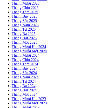
Tháng Mười 2025
Tháng Chín 2025
Tháng Tám 2025
Tháng Bảy 2025
Tháng Sáu 2025
Tháng Năm 2025
Tháng Tư 2025
Tháng Ba 2025
Tháng Hai 2025
Tháng Một 2025
Tháng Mười Hai 2024
Tháng Mười Một 2024
Tháng Mười 2024
Tháng Chín 2024
Tháng Tám 2024
Tháng Bảy 2024
Tháng Sáu 2024
Tháng Năm 2024
Tháng Tư 2024
Tháng Ba 2024
Tháng Hai 2024
Tháng Một 2024
Tháng Mười Hai 2023
Tháng Mười Một 2023
Tháng Mười 2023