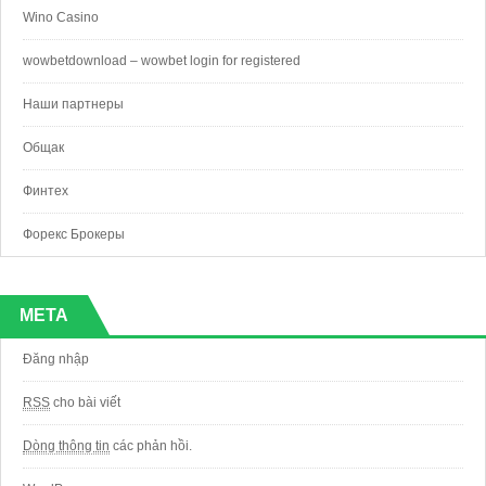
Wino Casino
wowbetdownload – wowbet login for registered
Наши партнеры
Общак
Финтех
Форекс Брокеры
META
Đăng nhập
RSS
cho bài viết
Dòng thông tin
các phản hồi.