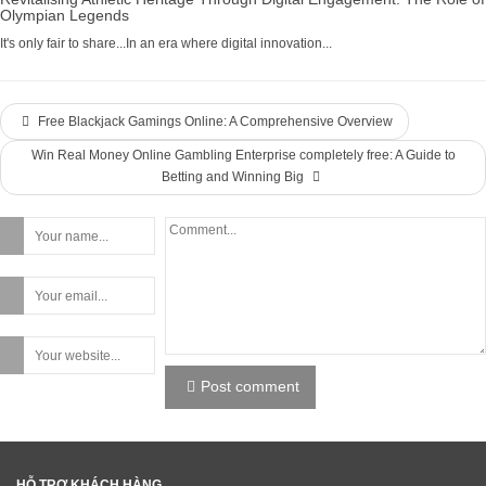
Olympian Legends
It's only fair to share...In an era where digital innovation...
Free Blackjack Gamings Online: A Comprehensive Overview
Win Real Money Online Gambling Enterprise completely free: A Guide to
Betting and Winning Big
Post comment
HỖ TRỢ KHÁCH HÀNG