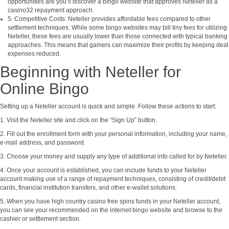
opportunities are you’ll discover a bingo website that approves Neteller as a
casino32
repayment approach.
5. Competitive Costs: Neteller provides affordable fees compared to other
settlement techniques. While some bingo websites may bill tiny fees for utilizing
Neteller, these fees are usually lower than those connected with typical banking
approaches. This means that gamers can maximize their profits by keeping deal
expenses reduced.
Beginning with Neteller for
Online Bingo
Setting up a Neteller account is quick and simple. Follow these actions to start:
1. Visit the Neteller site and click on the “Sign Up” button.
2. Fill out the enrollment form with your personal information, including your name,
e-mail address, and password.
3. Choose your money and supply any type of additional info called for by Neteller.
4. Once your account is established, you can include funds to your Neteller
account making use of a range of repayment techniques, consisting of credit/debit
cards, financial institution transfers, and other e-wallet solutions.
5. When you have
high country casino free spins
funds in your Neteller account,
you can see your recommended on the internet bingo website and browse to the
cashier or settlement section.