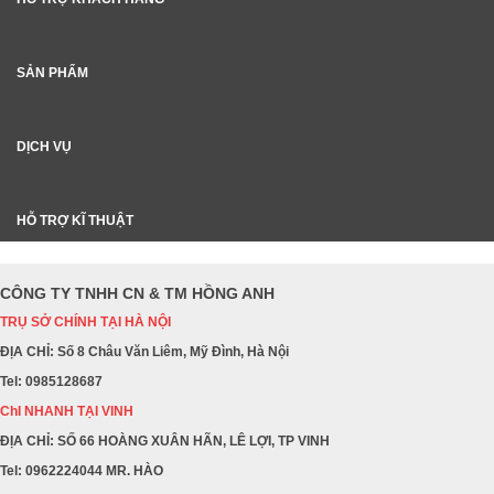
SẢN PHẨM
DỊCH VỤ
HỖ TRỢ KĨ THUẬT
CÔNG TY TNHH CN & TM HỒNG ANH
TRỤ SỞ CHÍNH TẠI HÀ NỘI
ĐỊA CHỈ: Số 8 Châu Văn Liêm, Mỹ Đình, Hà Nội
Tel: 0985128687
ChI NHANH TẠI VINH
ĐỊA CHỈ: SỐ 66 HOÀNG XUÂN HÃN, LÊ LỢI, TP VINH
Tel: 0962224044 MR. HÀO