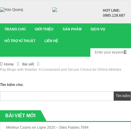
HOT LINE:
0985.128.687
TRANG CHỦ
GIỚI THIỆU
SẢN PHẨM
DỊCH VỤ
HỖ TRỢ KĨ THUẬT
LIÊN HỆ
Home
Bài viết
Pay Bingo with Neteller: A Convenient and Secure Choice for Online Athletes
Tìm kiếm cho:
BÀI VIẾT MỚI
Meilleur Casino en Ligne 2025 – Sites Fiables.7694