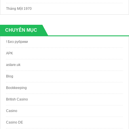
Tháng Một 1970
CHUYÊN MỤC
! Без рубрики
APK
astare.uk
Blog
Bookkeeping
British Casino
Casino
Casino DE