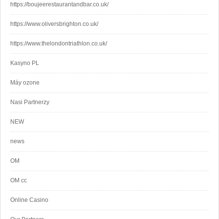
https://boujeerestaurantandbar.co.uk/
https://www.oliversbrighton.co.uk/
https://www.thelondontriathlon.co.uk/
Kasyno PL
Máy ozone
Nasi Partnerzy
NEW
news
OM
OM cc
Online Casino