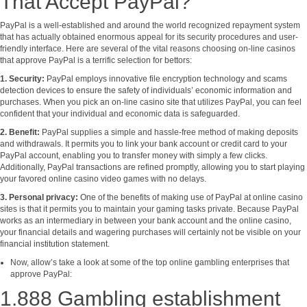
That Accept PayPal?
PayPal is a well-established and around the world recognized repayment system
that has actually obtained enormous appeal for its security procedures and user-
friendly interface. Here are several of the vital reasons choosing on-line casinos
that approve PayPal is a terrific selection for bettors:
1. Security:
PayPal employs innovative file encryption technology and scams
detection devices to ensure the safety of individuals’ economic information and
purchases. When you pick an on-line casino site that utilizes PayPal, you can feel
confident that your individual and economic data is safeguarded.
2. Benefit:
PayPal supplies a simple and hassle-free method of making deposits
and withdrawals. It permits you to link your bank account or credit card to your
PayPal account, enabling you to transfer money with simply a few clicks.
Additionally, PayPal transactions are refined promptly, allowing you to start playing
your favored online casino video games with no delays.
3. Personal privacy:
One of the benefits of making use of PayPal at online casino
sites is that it permits you to maintain your gaming tasks private. Because PayPal
works as an intermediary in between your bank account and the online casino,
your financial details and wagering purchases will certainly not be visible on your
financial institution statement.
Now, allow’s take a look at some of the top online gambling enterprises that
approve PayPal:
1.888 Gambling establishment