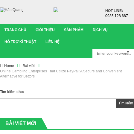
HOT LINE:
0985.128.687
TRANG CHỦ
GIỚI THIỆU
SẢN PHẨM
DỊCH VỤ
HỖ TRỢ KĨ THUẬT
LIÊN HỆ
Home
Bài viết
Online Gambling Enterprises That Utilize PayPal: A Secure and Convenient
Alternative for Bettors
Tìm kiếm cho:
BÀI VIẾT MỚI