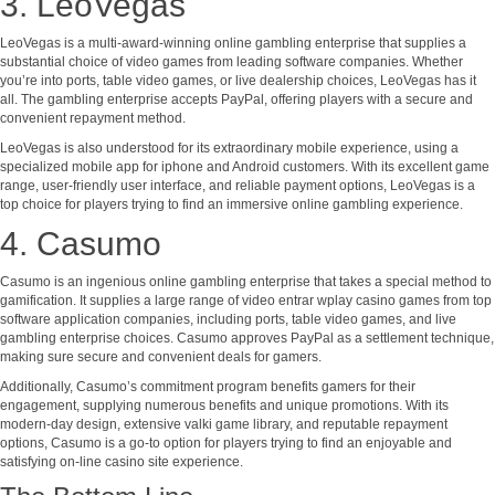
3. LeoVegas
LeoVegas is a multi-award-winning online gambling enterprise that supplies a
substantial choice of video games from leading software companies. Whether
you’re into ports, table video games, or live dealership choices, LeoVegas has it
all. The gambling enterprise accepts PayPal, offering players with a secure and
convenient repayment method.
LeoVegas is also understood for its extraordinary mobile experience, using a
specialized mobile app for iphone and Android customers. With its excellent game
range, user-friendly user interface, and reliable payment options, LeoVegas is a
top choice for players trying to find an immersive online gambling experience.
4. Casumo
Casumo is an ingenious online gambling enterprise that takes a special method to
gamification. It supplies a large range of video
entrar wplay casino
games from top
software application companies, including ports, table video games, and live
gambling enterprise choices. Casumo approves PayPal as a settlement technique,
making sure secure and convenient deals for gamers.
Additionally, Casumo’s commitment program benefits gamers for their
engagement, supplying numerous benefits and unique promotions. With its
modern-day design, extensive
valki
game library, and reputable repayment
options, Casumo is a go-to option for players trying to find an enjoyable and
satisfying on-line casino site experience.