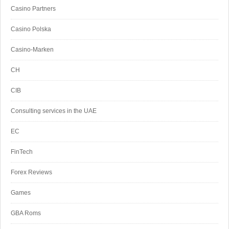
Casino Partners
Casino Polska
Casino-Marken
CH
CIB
Consulting services in the UAE
EC
FinTech
Forex Reviews
Games
GBA Roms