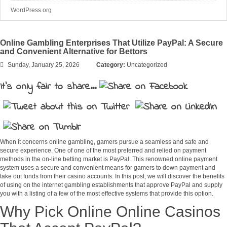
WordPress.org
Online Gambling Enterprises That Utilize PayPal: A Secure
and Convenient Alternative for Bettors
Sunday, January 25, 2026
Category:
Uncategorized
It's only fair to share...
When it concerns online gambling, gamers pursue a seamless and safe and
secure experience. One of one of the most preferred and relied on payment
methods in the on-line betting market is PayPal. This renowned online payment
system uses a secure and convenient means for gamers to down payment and
take out funds from their casino accounts. In this
post, we will discover the benefits
of using on the internet gambling establishments that approve PayPal and supply
you with a listing of a few of the most effective systems that provide this option.
Why Pick Online Online Casinos