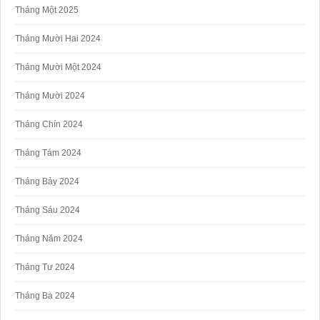
Tháng Một 2025
Tháng Mười Hai 2024
Tháng Mười Một 2024
Tháng Mười 2024
Tháng Chín 2024
Tháng Tám 2024
Tháng Bảy 2024
Tháng Sáu 2024
Tháng Năm 2024
Tháng Tư 2024
Tháng Ba 2024