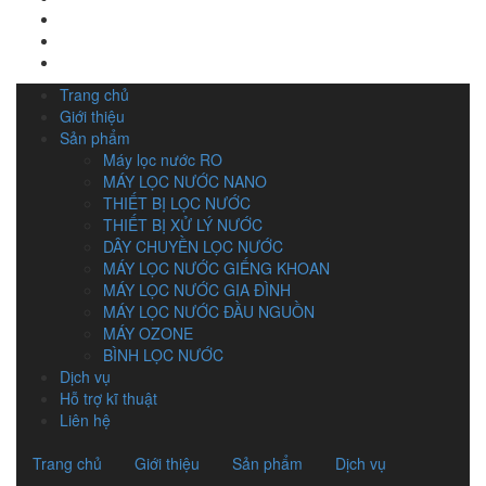
Trang chủ
Giới thiệu
Sản phẩm
Máy lọc nước RO
MÁY LỌC NƯỚC NANO
THIẾT BỊ LỌC NƯỚC
THIẾT BỊ XỬ LÝ NƯỚC
DÂY CHUYỀN LỌC NƯỚC
MÁY LỌC NƯỚC GIẾNG KHOAN
MÁY LỌC NƯỚC GIA ĐÌNH
MÁY LỌC NƯỚC ĐẦU NGUỒN
MÁY OZONE
BÌNH LỌC NƯỚC
Dịch vụ
Hỗ trợ kĩ thuật
Liên hệ
Trang chủ
Giới thiệu
Sản phẩm
Dịch vụ