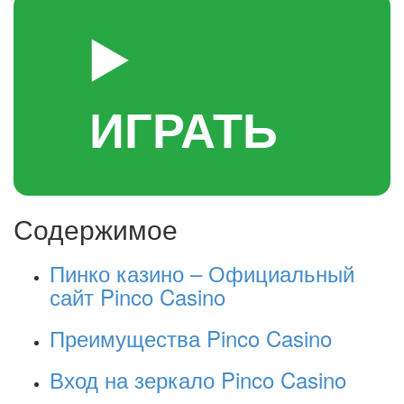
▶️
ИГРАТЬ
Содержимое
Пинко казино – Официальный
сайт Pinco Casino
Преимущества Pinco Casino
Вход на зеркало Pinco Casino