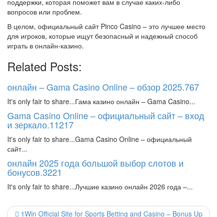
поддержки, которая поможет вам в случае каких-либо
вопросов или проблем.
В целом, официальный сайт Pinco Casino – это лучшее место
для игроков, которые ищут безопасный и надежный способ
играть в онлайн-казино.
Related Posts:
онлайн – Gama Casino Online – обзор 2025.767
It's only fair to share...Гама казино онлайн – Gama Casino...
Gama Casino Online – официальный сайт – вход
и зеркало.11217
It's only fair to share...Gama Casino Online – официальный
сайт...
онлайн 2025 года большой выбор слотов и
бонусов.3221
It's only fair to share...Лучшие казино онлайн 2026 года –...
1Win Official Site for Sports Betting and Casino – Bonus Up