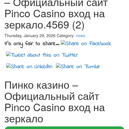
– Официальный сайт
Pinco Casino вход на
зеркало.4569 (2)
Thursday, January 29, 2026
Category:
news
It's only fair to share...
Пинко казино –
Официальный сайт
Pinco Casino вход на
зеркало