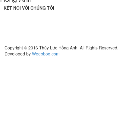
KẾT NỐI VỚI CHÚNG TÔI
Copyright © 2016 Thủy Lực Hồng Anh. All Rights Reserved.
Developed by
Weebboo.com