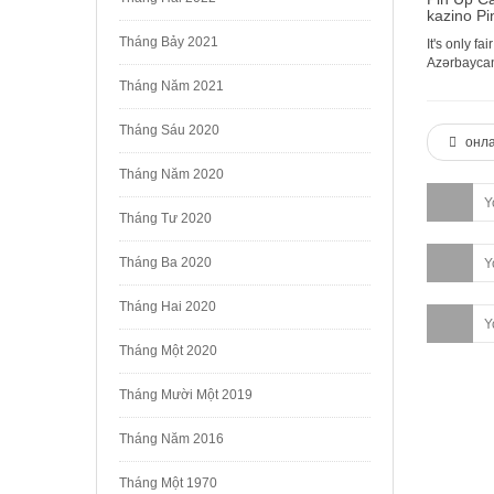
kazino P
Tháng Bảy 2021
It's only fa
Azərbaycan
Tháng Năm 2021
Tháng Sáu 2020
онла
Tháng Năm 2020
Tháng Tư 2020
Tháng Ba 2020
Tháng Hai 2020
Tháng Một 2020
Tháng Mười Một 2019
Tháng Năm 2016
Tháng Một 1970