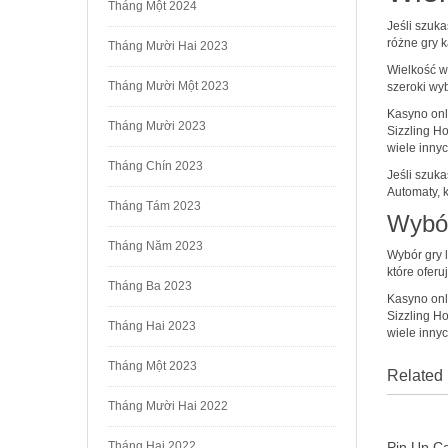
Tháng Một 2024
Jeśli szuka
różne gry k
Tháng Mười Hai 2023
Wielkość w
Tháng Mười Một 2023
szeroki wyb
Kasyno onli
Tháng Mười 2023
Sizzling Ho
wiele innyc
Tháng Chín 2023
Jeśli szuka
Automaty, k
Tháng Tám 2023
Wybó
Tháng Năm 2023
Wybór gry
które oferu
Tháng Ba 2023
Kasyno onli
Sizzling Ho
Tháng Hai 2023
wiele innyc
Tháng Một 2023
Related 
Tháng Mười Hai 2022
Tháng Hai 2022
Pin Up C