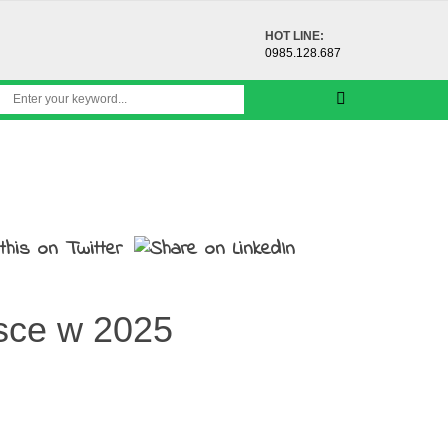
HOT LINE:
0985.128.687
sce w 2025