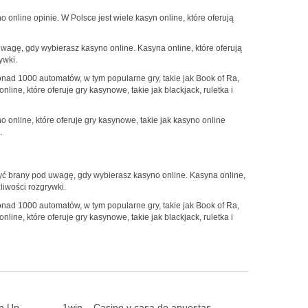
o online opinie. W Polsce jest wiele kasyn online, które oferują
wagę, gdy wybierasz kasyno online. Kasyna online, które oferują
ywki.
 ponad 1000 automatów, w tym popularne gry, takie jak Book of Ra,
nline, które oferuje gry kasynowe, takie jak blackjack, ruletka i
o online, które oferuje gry kasynowe, takie jak kasyno online
.
ć brany pod uwagę, gdy wybierasz kasyno online. Kasyna online,
liwości rozgrywki.
 ponad 1000 automatów, w tym popularne gry, takie jak Book of Ra,
nline, które oferuje gry kasynowe, takie jak blackjack, ruletka i
n Up
1win – Casino y casa de apuestas