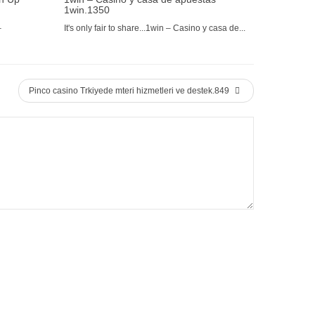
1win.1350
–
It's only fair to share...1win – Casino y casa de...
Pinco casino Trkiyede mteri hizmetleri ve destek.849