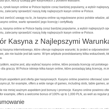
dla tych, którzy szukają gier kasynowych z polskimi walutami.
u, rynek kasyn online w Polsce będzie coraz bardziej popularny, a wybór najlepsz
iu, zalecamy sprawdzić naszą listę najlepszych kasyn online w Polsce.
ież zwrócić uwagę na to, że kasyna online są regulowane przez polskie władze, a
asyno online, warto sprawdzić jego licencję i certyfikaty.
u, kasyna online w Polsce będą coraz bardziej popularne, a wybór najlepszych opc
iu, zalecamy sprawdzić naszą listę najlepszych kasyn online w Polsce.
ór Kasyna z Najlepszymi Warunk
sz kasyna internetowego, które oferuje najlepsze warunki, to jesteś w odpowiednim 
we, ale nie każde jest tak samo. W tym artykule przedstawiamy kilka wskazówek, kt
a.
stkim, ważne jest, aby wybrać kasyno online, które posiada licencję od polskiego m
dla graczy. W Polsce istnieje kilka kasyn online, które posiadają taką licencję, m.i
nym aspektem jest oferta gier kasynowych. Kasyno online powinno oferować szerok
yno.pl, for example, offers a wide range of games, including slots, table games, a
ale nie mniej ważnym aspektem jest bonusy i promocje. Kasyno online powinno ofer
 for example, offers a welcome bonus of 100% up to 1,000 PLN, as well as regular
umowanie