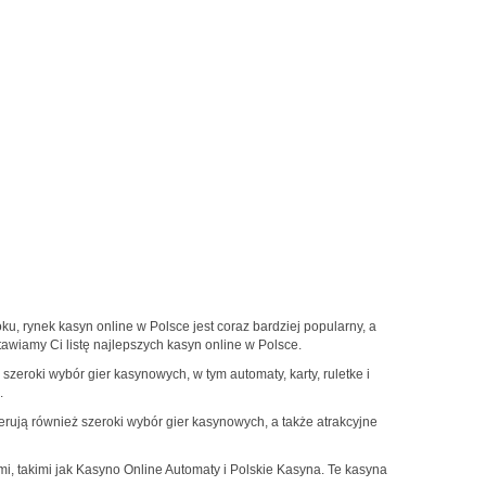
u, rynek kasyn online w Polsce jest coraz bardziej popularny, a
awiamy Ci listę najlepszych kasyn online w Polsce.
szeroki wybór gier kasynowych, w tym automaty, karty, ruletke i
.
ferują również szeroki wybór gier kasynowych, a także atrakcyjne
i, takimi jak Kasyno Online Automaty i Polskie Kasyna. Te kasyna