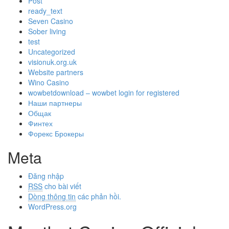
Post
ready_text
Seven Casino
Sober living
test
Uncategorized
visionuk.org.uk
Website partners
Wino Casino
wowbetdownload – wowbet login for registered
Наши партнеры
Общак
Финтех
Форекс Брокеры
Meta
Đăng nhập
RSS
cho bài viết
Dòng thông tin
các phản hồi.
WordPress.org