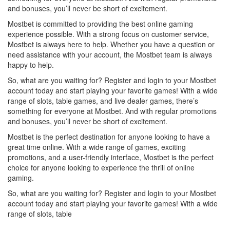
and bonuses, you’ll never be short of excitement.
Mostbet is committed to providing the best online gaming
experience possible. With a strong focus on customer service,
Mostbet is always here to help. Whether you have a question or
need assistance with your account, the Mostbet team is always
happy to help.
So, what are you waiting for? Register and login to your Mostbet
account today and start playing your favorite games! With a wide
range of slots, table games, and live dealer games, there’s
something for everyone at Mostbet. And with regular promotions
and bonuses, you’ll never be short of excitement.
Mostbet is the perfect destination for anyone looking to have a
great time online. With a wide range of games, exciting
promotions, and a user-friendly interface, Mostbet is the perfect
choice for anyone looking to experience the thrill of online
gaming.
So, what are you waiting for? Register and login to your Mostbet
account today and start playing your favorite games! With a wide
range of slots, table