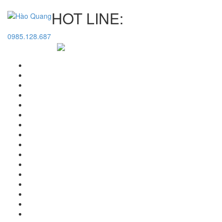
HOT LINE:
0985.128.687