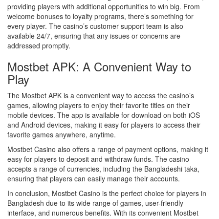
providing players with additional opportunities to win big. From
welcome bonuses to loyalty programs, there’s something for
every player. The casino’s customer support team is also
available 24/7, ensuring that any issues or concerns are
addressed promptly.
Mostbet APK: A Convenient Way to
Play
The Mostbet APK is a convenient way to access the casino’s
games, allowing players to enjoy their favorite titles on their
mobile devices. The app is available for download on both iOS
and Android devices, making it easy for players to access their
favorite games anywhere, anytime.
Mostbet Casino also offers a range of payment options, making it
easy for players to deposit and withdraw funds. The casino
accepts a range of currencies, including the Bangladeshi taka,
ensuring that players can easily manage their accounts.
In conclusion, Mostbet Casino is the perfect choice for players in
Bangladesh due to its wide range of games, user-friendly
interface, and numerous benefits. With its convenient Mostbet