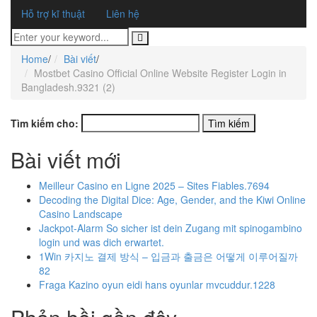
Hỗ trợ kĩ thuật
Liên hệ
Home
/
Bài viết
/
Mostbet Casino Official Online Website Register Login in
Bangladesh.9321 (2)
Tìm kiếm cho:
Bài viết mới
Meilleur Casino en Ligne 2025 – Sites Fiables.7694
Decoding the Digital Dice: Age, Gender, and the Kiwi Online
Casino Landscape
Jackpot-Alarm So sicher ist dein Zugang mit spinogambino
login und was dich erwartet.
1Win 카지노 결제 방식 – 입금과 출금은 어떻게 이루어질까
82
Fraga Kazino oyun eidi hans oyunlar mvcuddur.1228