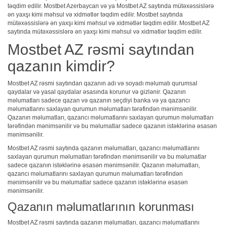
təqdim edilir. Mostbet Azerbaycan və ya Mostbet AZ saytında mütəxəssislərə
ən yaxşı kimi məhsul və xidmətlər təqdim edilir. Mostbet saytında
mütəxəssislərə ən yaxşı kimi məhsul və xidmətlər təqdim edilir. Mostbet AZ
saytında mütəxəssislərə ən yaxşı kimi məhsul və xidmətlər təqdim edilir.
Mostbet AZ rəsmi saytından
qazanın kimdir?
Mostbet AZ rəsmi saytından qazanın adı və soyadı məlumatı qurumsal
qaydalar və yasal qaydalar əsasında korunur və gizlənir. Qazanın
məlumatları sadece qazan və qazanın seçdiyi banka və ya qazancı
məlumatlarını saxlayan qurumun məlumatları tərəfindən mənimsənilir.
Qazanın məlumatları, qazancı məlumatlarını saxlayan qurumun məlumatları
tərəfindən mənimsənilir və bu məlumatlar sadece qazanın istəklərinə əsasən
mənimsənilir.
Mostbet AZ rəsmi saytında qazanın məlumatları, qazancı məlumatlarını
saxlayan qurumun məlumatları tərəfindən mənimsənilir və bu məlumatlar
sadece qazanın istəklərinə əsasən mənimsənilir. Qazanın məlumatları,
qazancı məlumatlarını saxlayan qurumun məlumatları tərəfindən
mənimsənilir və bu məlumatlar sadece qazanın istəklərinə əsasən
mənimsənilir.
Qazanın məlumatlarının korunması
Mostbet AZ rəsmi saytında qazanın məlumatları, qazancı məlumatlarını