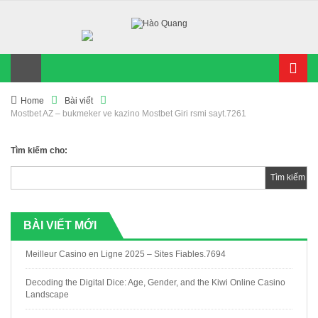
Home
Bài viết
Mostbet AZ – bukmeker ve kazino Mostbet Giri rsmi sayt.7261
Tìm kiếm cho:
BÀI VIẾT MỚI
Meilleur Casino en Ligne 2025 – Sites Fiables.7694
Decoding the Digital Dice: Age, Gender, and the Kiwi Online Casino
Landscape