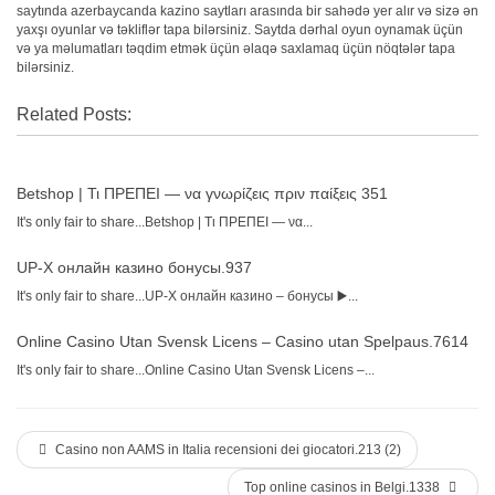
saytında azerbaycanda kazino saytları arasında bir sahədə yer alır və sizə ən
yaxşı oyunlar və təkliflər tapa bilərsiniz. Saytda dərhal oyun oynamak üçün
və ya məlumatları təqdim etmək üçün əlaqə saxlamaq üçün nöqtələr tapa
bilərsiniz.
Related Posts:
Betshop | Τι ΠΡΕΠΕΙ — να γνωρίζεις πριν παίξεις 351
It's only fair to share...Betshop | Τι ΠΡΕΠΕΙ — να...
UP-X онлайн казино бонусы.937
It's only fair to share...UP-X онлайн казино – бонусы ▶️...
Online Casino Utan Svensk Licens – Casino utan Spelpaus.7614
It's only fair to share...Online Casino Utan Svensk Licens –...
Casino non AAMS in Italia recensioni dei giocatori.213 (2)
Top online casinos in Belgi.1338