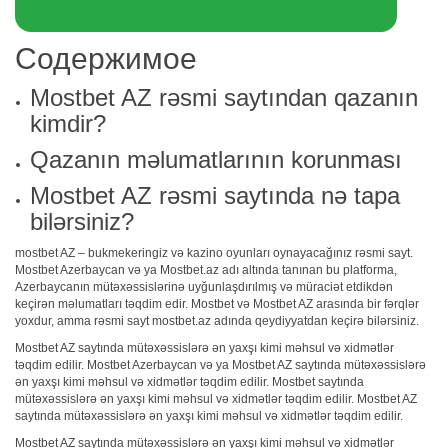
Содержимое
Mostbet AZ rəsmi saytından qazanın
kimdir?
Qazanın məlumatlarının korunması
Mostbet AZ rəsmi saytında nə tapa
bilərsiniz?
mostbet
AZ – bukmekeringiz və kazino oyunları oynayacağınız rəsmi sayt.
Mostbet Azerbaycan və ya Mostbet.az adı altında tanınan bu platforma,
Azerbaycanın mütəxəssislərinə uyğunlaşdırılmış və müraciət etdikdən
keçirən məlumatları təqdim edir. Mostbet və Mostbet AZ arasında bir fərqlər
yoxdur, amma rəsmi sayt mostbet.az adında qeydiyyatdan keçirə bilərsiniz.
Mostbet AZ saytında mütəxəssislərə ən yaxşı kimi məhsul və xidmətlər
təqdim edilir. Mostbet Azerbaycan və ya Mostbet AZ saytında mütəxəssislərə
ən yaxşı kimi məhsul və xidmətlər təqdim edilir. Mostbet saytında
mütəxəssislərə ən yaxşı kimi məhsul və xidmətlər təqdim edilir. Mostbet AZ
saytında mütəxəssislərə ən yaxşı kimi məhsul və xidmətlər təqdim edilir.
Mostbet AZ saytında mütəxəssislərə ən yaxşı kimi məhsul və xidmətlər