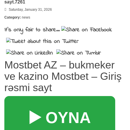
sayt.7261
Saturday, January 31, 2026
Category:
news
It's only fair to share...
Mostbet AZ – bukmeker
ve kazino Mostbet – Giriş
rəsmi sayt
▶️ OYNA