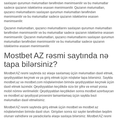
saxlayan qurumun məlumatları tərəfindən mənimsənilir və bu məlumatlar
sadece qazanın istəklərinə əsasən mənimsənilir. Qazanın məlumatları,
qazancı məlumatlarını saxlayan qurumun məlumatları tərəfindən
mənimsənilir və bu məlumatlar sadece qazanın istəklərinə əsasən
mənimsənilir.
Qazanın məlumatları, qazancı məlumatlarını saxlayan qurumun məlumatları
tərəfindən mənimsənilir və bu məlumatlar sadece qazanın istəklərinə əsasən
mənimsənilir. Qazanın məlumatları, qazancı məlumatlarını saxlayan qurumun
məlumatları tərəfindən mənimsənilir və bu məlumatlar sadece qazanın
istəklərinə əsasən mənimsənilir.
Mostbet AZ rəsmi saytında nə
tapa bilərsiniz?
Mostbet AZ rəsmi saytında siz əlaqə saxlamaq üçün məlumatları daxil etmək,
qeydiyyatdan keçmək və ya giriş etmək üçün nöqtələr tapa bilərsiniz. Saytda
mostbet.az və mostbet.com nöqtələrindən birində qeydiyyatdan keçmək üçün
daxil etmək lazımdır. Qeydiyyatdan keçdikdə sizə bir şifrə və email yoxsa
mobil nömrə verilməlidir. Qeydiyyatdan keçdikdən sonra mostbet azerbaycan
və mostbet az qeydiyyat prosesini tamamlamaq üçün saytda bəzi
məlumatları daxil etməlisiniz.
Mostbet AZ rəsmi saytında giriş etmək üçün mostbet və mostbet az
nöqtələrindən birində daxil olun. Girişdən sonra siz saytın tərəfindən təqdim
olunan vahidlərə və yaradıcılarla əlaqə saxlaya bilərsiniz. Mostbet AZ rəsmi