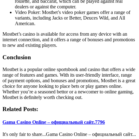
roulette, and baccarat, which can be played against real
dealers or against the computer.
Video Poker: Mostbet’s video poker games offer a range of
variants, including Jacks or Better, Deuces Wild, and All
American.
Mostbet’s casino is available for access from any device with an
internet connection, and it offers a range of bonuses and promotions
to new and existing players.
Conclusion
Mostbet is a popular online sportsbook and casino that offers a wide
range of features and games. With its user-friendly interface, range
of payment options, and bonuses and promotions, Mostbet is a great
choice for anyone looking to place bets or play games online.
Whether you’re a seasoned bettor or a newcomer to online gaming,
Mostbet is definitely worth checking out.
Related Posts:
Gama Casino Online – официальный сайт.7796
It's only fair to share...Gama Casino Online – официальный сайт...