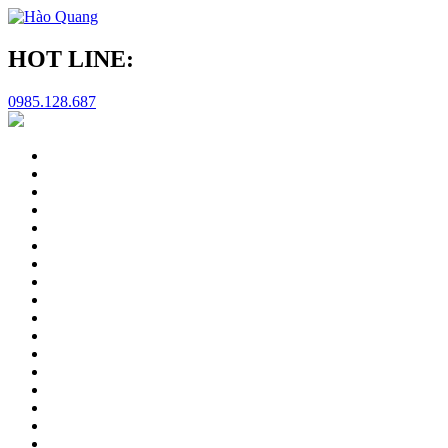
HOT LINE:
0985.128.687