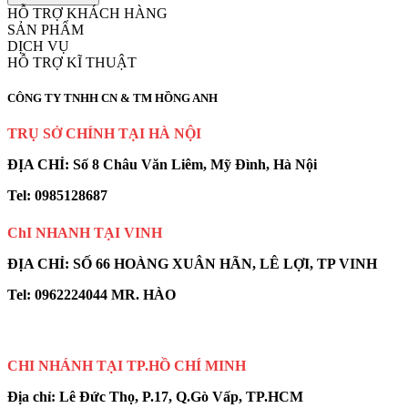
HỖ TRỢ KHÁCH HÀNG
SẢN PHẨM
DỊCH VỤ
HỖ TRỢ KĨ THUẬT
CÔNG TY TNHH CN & TM HỒNG ANH
TRỤ SỞ CHÍNH TẠI HÀ NỘI
ĐỊA CHỈ: Số 8 Châu Văn Liêm, Mỹ Đình, Hà Nội
Tel: 0985128687
ChI NHANH TẠI VINH
ĐỊA CHỈ: SỐ 66 HOÀNG XUÂN HÃN, LÊ LỢI, TP VINH
Tel: 0962224044 MR. HÀO
CHI NHÁNH TẠI TP.HỒ CHÍ MINH
Địa chỉ: Lê Đức Thọ, P.17, Q.Gò Vấp, TP.HCM