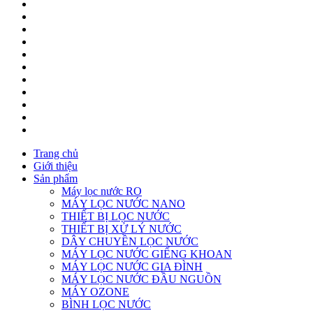
Trang chủ
Giới thiệu
Sản phẩm
Máy lọc nước RO
MÁY LỌC NƯỚC NANO
THIẾT BỊ LỌC NƯỚC
THIẾT BỊ XỬ LÝ NƯỚC
DÂY CHUYỀN LỌC NƯỚC
MÁY LỌC NƯỚC GIẾNG KHOAN
MÁY LỌC NƯỚC GIA ĐÌNH
MÁY LỌC NƯỚC ĐẦU NGUỒN
MÁY OZONE
BÌNH LỌC NƯỚC