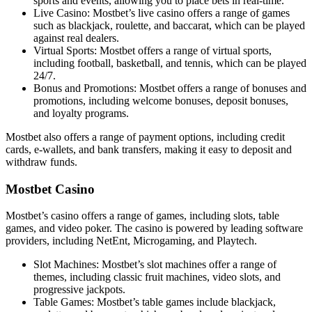
sports and events, allowing you to place bets in real-time.
Live Casino: Mostbet’s live casino offers a range of games
such as blackjack, roulette, and baccarat, which can be played
against real dealers.
Virtual Sports: Mostbet offers a range of virtual sports,
including football, basketball, and tennis, which can be played
24/7.
Bonus and Promotions: Mostbet offers a range of bonuses and
promotions, including welcome bonuses, deposit bonuses,
and loyalty programs.
Mostbet also offers a range of payment options, including credit
cards, e-wallets, and bank transfers, making it easy to deposit and
withdraw funds.
Mostbet Casino
Mostbet’s casino offers a range of games, including slots, table
games, and video poker. The casino is powered by leading software
providers, including NetEnt, Microgaming, and Playtech.
Slot Machines: Mostbet’s slot machines offer a range of
themes, including classic fruit machines, video slots, and
progressive jackpots.
Table Games: Mostbet’s table games include blackjack,