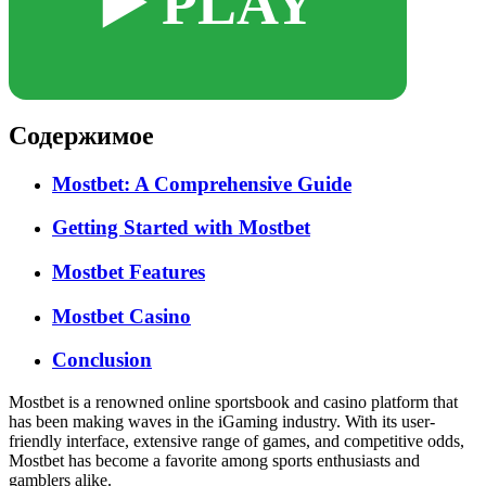
▶️ PLAY
Содержимое
Mostbet: A Comprehensive Guide
Getting Started with Mostbet
Mostbet Features
Mostbet Casino
Conclusion
Mostbet is a renowned online sportsbook and casino platform that
has been making waves in the iGaming industry. With its user-
friendly interface, extensive range of games, and competitive odds,
Mostbet has become a favorite among sports enthusiasts and
gamblers alike.