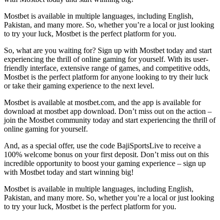
Mostbet is available in multiple languages, including English,
Pakistan, and many more. So, whether you’re a local or just looking
to try your luck, Mostbet is the perfect platform for you.
So, what are you waiting for? Sign up with Mostbet today and start
experiencing the thrill of online gaming for yourself. With its user-
friendly interface, extensive range of games, and competitive odds,
Mostbet is the perfect platform for anyone looking to try their luck
or take their gaming experience to the next level.
Mostbet is available at mostbet.com, and the app is available for
download at mostbet app download. Don’t miss out on the action –
join the Mostbet community today and start experiencing the thrill of
online gaming for yourself.
And, as a special offer, use the code BajiSportsLive to receive a
100% welcome bonus on your first deposit. Don’t miss out on this
incredible opportunity to boost your gaming experience – sign up
with Mostbet today and start winning big!
Mostbet is available in multiple languages, including English,
Pakistan, and many more. So, whether you’re a local or just looking
to try your luck, Mostbet is the perfect platform for you.