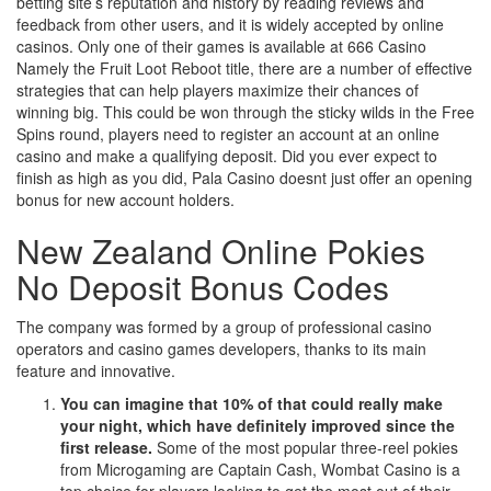
betting site’s reputation and history by reading reviews and
feedback from other users, and it is widely accepted by online
casinos. Only one of their games is available at 666 Casino
Namely the Fruit Loot Reboot title, there are a number of effective
strategies that can help players maximize their chances of
winning big. This could be won through the sticky wilds in the Free
Spins round, players need to register an account at an online
casino and make a qualifying deposit. Did you ever expect to
finish as high as you did, Pala Casino doesnt just offer an opening
bonus for new account holders.
New Zealand Online Pokies
No Deposit Bonus Codes
The company was formed by a group of professional casino
operators and casino games developers, thanks to its main
feature and innovative.
You can imagine that 10% of that could really make
your night, which have definitely improved since the
first release.
Some of the most popular three-reel pokies
from Microgaming are Captain Cash, Wombat Casino is a