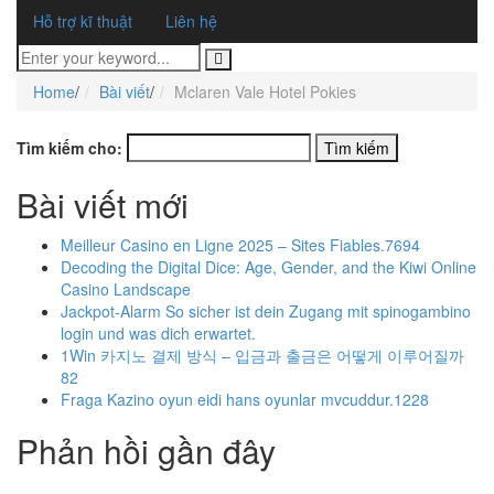
Hỗ trợ kĩ thuật
Liên hệ
Home
/
Bài viết
/
Mclaren Vale Hotel Pokies
Tìm kiếm cho:
Bài viết mới
Meilleur Casino en Ligne 2025 – Sites Fiables.7694
Decoding the Digital Dice: Age, Gender, and the Kiwi Online
Casino Landscape
Jackpot-Alarm So sicher ist dein Zugang mit spinogambino
login und was dich erwartet.
1Win 카지노 결제 방식 – 입금과 출금은 어떻게 이루어질까
82
Fraga Kazino oyun eidi hans oyunlar mvcuddur.1228
Phản hồi gần đây