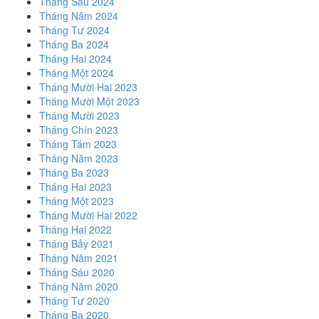
Tháng Sáu 2024
Tháng Năm 2024
Tháng Tư 2024
Tháng Ba 2024
Tháng Hai 2024
Tháng Một 2024
Tháng Mười Hai 2023
Tháng Mười Một 2023
Tháng Mười 2023
Tháng Chín 2023
Tháng Tám 2023
Tháng Năm 2023
Tháng Ba 2023
Tháng Hai 2023
Tháng Một 2023
Tháng Mười Hai 2022
Tháng Hai 2022
Tháng Bảy 2021
Tháng Năm 2021
Tháng Sáu 2020
Tháng Năm 2020
Tháng Tư 2020
Tháng Ba 2020