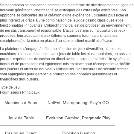
Spinogambino se positionne comme une plateforme de divertissement en ligne de
nouvelle génération, cherchant à se distinguer des offres déjà existantes. Son
approche se concentre sur la création d’une expérience utilisateur plus riche et
plus interactive grâce à une combinaison de jeux de casino classiques et de
fonctionnalités innovantes. L’objectif principal est de proposer un environnement
de jeu sûr, transparent et responsable. L’accent est mis sur la qualité des jeux
proposés, leur adaptabilité aux différents supports (ordinateurs, tablettes,
smartphones) et la mise en place d’un service client réactif et efficace.
La plateforme s’engage à offrir une sélection de jeux diversifiée, allant des
machines à sous traditionnelles aux jeux de table les plus populaires, en passant
par des expériences de casino en direct avec des croupiers réels. Un système de
bonus et de promotions est également mis en place pour récompenser la fidélité
des joueurs et attirer de nouveaux utilisateurs. Des mesures de sécurité strictes
sont appliquées pour garantir la protection des données personnelles et
financières des joueurs.
Type de Jeu
Fournisseurs Principaux
Machines à Sous
NetEnt, Microgaming, Play’n GO
Jeux de Table
Evolution Gaming, Pragmatic Play
Casino en Direct
Evolution Gaming