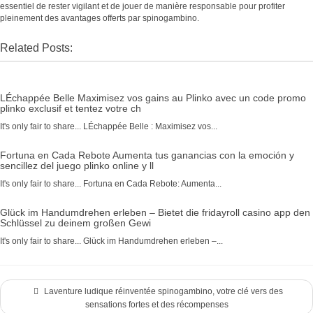
essentiel de rester vigilant et de jouer de manière responsable pour profiter
pleinement des avantages offerts par spinogambino.
Related Posts:
LÉchappée Belle Maximisez vos gains au Plinko avec un code promo
plinko exclusif et tentez votre ch
It's only fair to share... LÉchappée Belle : Maximisez vos...
Fortuna en Cada Rebote Aumenta tus ganancias con la emoción y
sencillez del juego plinko online y ll
It's only fair to share... Fortuna en Cada Rebote: Aumenta...
Glück im Handumdrehen erleben – Bietet die fridayroll casino app den
Schlüssel zu deinem großen Gewi
It's only fair to share... Glück im Handumdrehen erleben –...
Laventure ludique réinventée spinogambino, votre clé vers des
sensations fortes et des récompenses