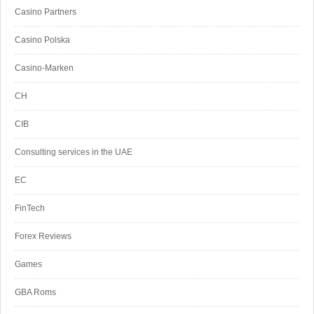
Casino Partners
Casino Polska
Casino-Marken
CH
CIB
Consulting services in the UAE
EC
FinTech
Forex Reviews
Games
GBA Roms