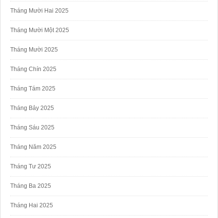
Tháng Mười Hai 2025
Tháng Mười Một 2025
Tháng Mười 2025
Tháng Chín 2025
Tháng Tám 2025
Tháng Bảy 2025
Tháng Sáu 2025
Tháng Năm 2025
Tháng Tư 2025
Tháng Ba 2025
Tháng Hai 2025