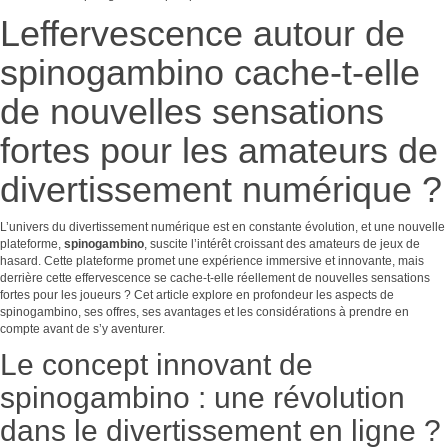
Leffervescence autour de
spinogambino cache-t-elle
de nouvelles sensations
fortes pour les amateurs de
divertissement numérique ?
L’univers du divertissement numérique est en constante évolution, et une nouvelle
plateforme,
spinogambino
, suscite l’intérêt croissant des amateurs de jeux de
hasard. Cette plateforme promet une expérience immersive et innovante, mais
derrière cette effervescence se cache-t-elle réellement de nouvelles sensations
fortes pour les joueurs ? Cet article explore en profondeur les aspects de
spinogambino, ses offres, ses avantages et les considérations à prendre en
compte avant de s’y aventurer.
Le concept innovant de
spinogambino : une révolution
dans le divertissement en ligne ?