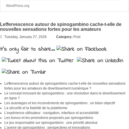
WordPress.org
Leffervescence autour de spinogambino cache-t-elle de
nouvelles sensations fortes pour les amateurs
Tuesday, January 27, 2026
Category:
Post
It's only fair to share...
Leffervescence autour de spinogambino cache-t-elle de nouvelles sensations
fortes pour les amateurs de divertissement numérique ?
Le concept innovant de spinogambino : une révolution dans le divertissement
en ligne ?
Les avantages et les inconvénients de spinogambino : un bilan objectif
La sécurité et la fiabilité de la plateforme
L’expérience utilisateur : navigation, interface et accessibilité
Les bonus et les promotions proposés par spinogambino
Le jeu responsable sur spinogambino : une priorité absolue
L’avenir de spinogambino : perspectives et innovations