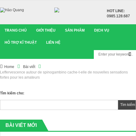
HOT LINE:
0985.128.687
TRANG CHỦ
GIỚI THIỆU
SẢN PHẨM
DỊCH VỤ
HỖ TRỢ KĨ THUẬT
LIÊN HỆ
Home
Bài viết
Leffervescence autour de spinogambino cache-t-elle de nouvelles sensations
fortes pour les amateurs
Tìm kiếm cho:
BÀI VIẾT MỚI