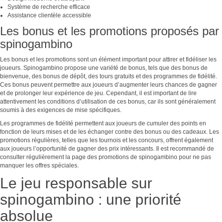
Système de recherche efficace
Assistance clientèle accessible
Les bonus et les promotions proposés par
spinogambino
Les bonus et les promotions sont un élément important pour attirer et fidéliser les
joueurs. Spinogambino propose une variété de bonus, tels que des bonus de
bienvenue, des bonus de dépôt, des tours gratuits et des programmes de fidélité.
Ces bonus peuvent permettre aux joueurs d’augmenter leurs chances de gagner
et de prolonger leur expérience de jeu. Cependant, il est important de lire
attentivement les conditions d’utilisation de ces bonus, car ils sont généralement
soumis à des exigences de mise spécifiques.
Les programmes de fidélité permettent aux joueurs de cumuler des points en
fonction de leurs mises et de les échanger contre des bonus ou des cadeaux. Les
promotions régulières, telles que les tournois et les concours, offrent également
aux joueurs l’opportunité de gagner des prix intéressants. Il est recommandé de
consulter régulièrement la page des promotions de spinogambino pour ne pas
manquer les offres spéciales.
Le jeu responsable sur
spinogambino : une priorité
absolue