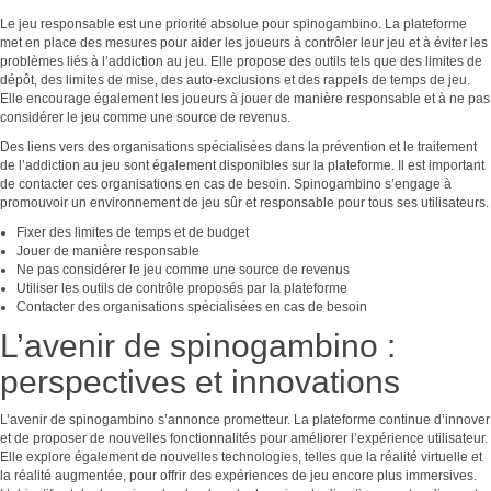
Le jeu responsable est une priorité absolue pour spinogambino. La plateforme
met en place des mesures pour aider les joueurs à contrôler leur jeu et à éviter les
problèmes liés à l’addiction au jeu. Elle propose des outils tels que des limites de
dépôt, des limites de mise, des auto-exclusions et des rappels de temps de jeu.
Elle encourage également les joueurs à jouer de manière responsable et à ne pas
considérer le jeu comme une source de revenus.
Des liens vers des organisations spécialisées dans la prévention et le traitement
de l’addiction au jeu sont également disponibles sur la plateforme. Il est important
de contacter ces organisations en cas de besoin. Spinogambino s’engage à
promouvoir un environnement de jeu sûr et responsable pour tous ses utilisateurs.
Fixer des limites de temps et de budget
Jouer de manière responsable
Ne pas considérer le jeu comme une source de revenus
Utiliser les outils de contrôle proposés par la plateforme
Contacter des organisations spécialisées en cas de besoin
L’avenir de spinogambino :
perspectives et innovations
L’avenir de spinogambino s’annonce prometteur. La plateforme continue d’innover
et de proposer de nouvelles fonctionnalités pour améliorer l’expérience utilisateur.
Elle explore également de nouvelles technologies, telles que la réalité virtuelle et
la réalité augmentée, pour offrir des expériences de jeu encore plus immersives.