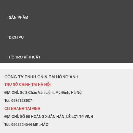
SẢN PHẨM
DỊCH VỤ
HỖ TRỢ KĨ THUẬT
CÔNG TY TNHH CN & TM HỒNG ANH
TRỤ SỞ CHÍNH TẠI HÀ NỘI
ĐỊA CHỈ: Số 8 Châu Văn Liêm, Mỹ Đình, Hà Nội
Tel: 0985128687
ChI NHANH TẠI VINH
ĐỊA CHỈ: SỐ 66 HOÀNG XUÂN HÃN, LÊ LỢI, TP VINH
Tel: 0962224044 MR. HÀO