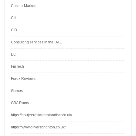
Casino-Marken
CH
CIB
Consulting services in the UAE
EC
FinTech
Forex Reviews
Games
GBA Roms
https://boujeerestaurantandbar.co.uk/
https://www.oliversbrighton.co.uk/