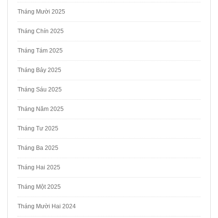
Tháng Mười 2025
Tháng Chín 2025
Tháng Tám 2025
Tháng Bảy 2025
Tháng Sáu 2025
Tháng Năm 2025
Tháng Tư 2025
Tháng Ba 2025
Tháng Hai 2025
Tháng Một 2025
Tháng Mười Hai 2024