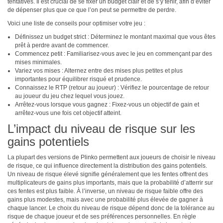
tentatives. Il est crucial de se fixer un budget clair et de s’y tenir, afin d’éviter
de dépenser plus que ce que l’on peut se permettre de perdre.
Voici une liste de conseils pour optimiser votre jeu :
Définissez un budget strict : Déterminez le montant maximal que vous êtes
prêt à perdre avant de commencer.
Commencez petit : Familiarisez-vous avec le jeu en commençant par des
mises minimales.
Variez vos mises : Alternez entre des mises plus petites et plus
importantes pour équilibrer risqué et prudence.
Connaissez le RTP (retour au joueur) : Vérifiez le pourcentage de retour
au joueur du jeu chez lequel vous jouez.
Arrêtez-vous lorsque vous gagnez : Fixez-vous un objectif de gain et
arrêtez-vous une fois cet objectif atteint.
L’impact du niveau de risque sur les
gains potentiels
La plupart des versions de Plinko permettent aux joueurs de choisir le niveau
de risque, ce qui influence directement la distribution des gains potentiels.
Un niveau de risque élevé signifie généralement que les fentes offrent des
multiplicateurs de gains plus importants, mais que la probabilité d’atterrir sur
ces fentes est plus faible. À l’inverse, un niveau de risque faible offre des
gains plus modestes, mais avec une probabilité plus élevée de gagner à
chaque lancer. Le choix du niveau de risque dépend donc de la tolérance au
risque de chaque joueur et de ses préférences personnelles. En règle