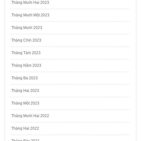
Tháng Mười Hai 2023
Tháng Mười Một 2023
Tháng Mười 2023
Tháng Chín 2023
Tháng Tám 2023
Tháng Năm 2023
Tháng Ba 2023
Tháng Hai 2023
Tháng Một 2023
Tháng Mười Hai 2022
Tháng Hai 2022