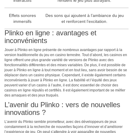
interactifs
rendent le jeu plus attrayant.
Effets sonores
Des sons qui ajoutent à l’ambiance du jeu
immersifs
et renforcent l’excitation.
Plinko en ligne : avantages et
inconvénients
Jouer à Plinko en ligne présente de nombreux avantages par rapport à la
version traditionnelle du jeu en casino terrestre. Tout d’abord, les casinos en
ligne offrent une plus grande variété de versions de Plinko avec des
fonctionnalités différentes et des mises variables. De plus, il est possible de
jouer à Plinko en ligne à tout moment et en tout lieu, sans avoir besoin de se
déplacer dans un casino physique. Cependant, il existe également certains
inconvénients à jouer à Plinko en ligne. La fiabilité et l’équité des jeux
peuvent varier d’un casino à l’autre, il est donc essentiel de choisir des
casinos en ligne réputés et certifiés. Il est également important de se méfier
des arnaques et des jeux truqués.
L’avenir du Plinko : vers de nouvelles
innovations ?
L’avenir du Plinko semble prometteur, avec des développeurs de jeux
constamment à la recherche de nouvelles façons d’innover et d’améliorer
l’expérience de jeu. On peut s’attendre à voir apparaître de nouvelles