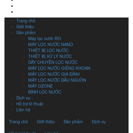
Trang chủ
Giới thiệu
Sản phẩm
Máy lọc nước RO
MÁY LỌC NƯỚC NANO
THIẾT BỊ LỌC NƯỚC
THIẾT BỊ XỬ LÝ NƯỚC
DÂY CHUYỀN LỌC NƯỚC
MÁY LỌC NƯỚC GIẾNG KHOAN
MÁY LỌC NƯỚC GIA ĐÌNH
MÁY LỌC NƯỚC ĐẦU NGUỒN
MÁY OZONE
BÌNH LỌC NƯỚC
Dịch vụ
Hỗ trợ kĩ thuật
Liên hệ
Trang chủ
Giới thiệu
Sản phẩm
Dịch vụ