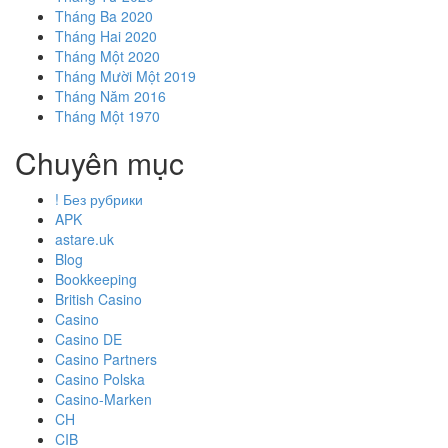
Tháng Ba 2020
Tháng Hai 2020
Tháng Một 2020
Tháng Mười Một 2019
Tháng Năm 2016
Tháng Một 1970
Chuyên mục
! Без рубрики
APK
astare.uk
Blog
Bookkeeping
British Casino
Casino
Casino DE
Casino Partners
Casino Polska
Casino-Marken
CH
CIB