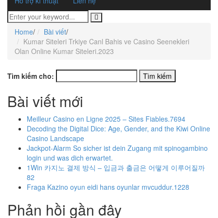
Hỗ trợ kĩ thuật
Liên hệ
Home
/
Bài viết
/
Kumar Siteleri Trkiye Canl Bahis ve Casino Seenekleri
Olan Online Kumar Siteleri.2023
Tìm kiếm cho:
Bài viết mới
Meilleur Casino en Ligne 2025 – Sites Fiables.7694
Decoding the Digital Dice: Age, Gender, and the Kiwi Online
Casino Landscape
Jackpot-Alarm So sicher ist dein Zugang mit spinogambino
login und was dich erwartet.
1Win 카지노 결제 방식 – 입금과 출금은 어떻게 이루어질까
82
Fraga Kazino oyun eidi hans oyunlar mvcuddur.1228
Phản hồi gần đây