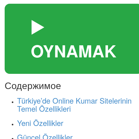
▶️
OYNAMAK
Содержимое
Türkiye’de Online Kumar Sitelerinin
Temel Özellikleri
Yeni Özellikler
Güncel Özellikler