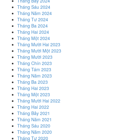
Tháng Bảy 2024
Tháng Sáu 2024
Tháng Năm 2024
Tháng Tư 2024
Tháng Ba 2024
Tháng Hai 2024
Tháng Một 2024
Tháng Mười Hai 2023
Tháng Mười Một 2023
Tháng Mười 2023
Tháng Chín 2023
Tháng Tám 2023
Tháng Năm 2023
Tháng Ba 2023
Tháng Hai 2023
Tháng Một 2023
Tháng Mười Hai 2022
Tháng Hai 2022
Tháng Bảy 2021
Tháng Năm 2021
Tháng Sáu 2020
Tháng Năm 2020
Tháng Tư 2020