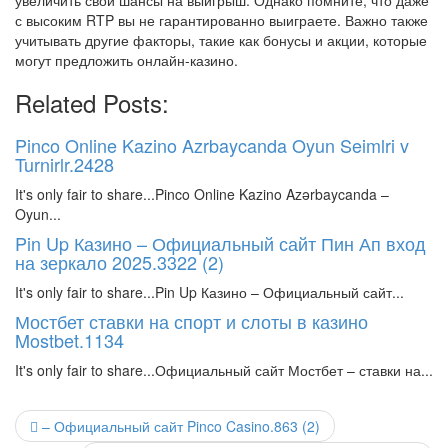
увеличить свои шансы на выигрыш. Однако помните, что даже
с высоким RTP вы не гарантированно выиграете. Важно также
учитывать другие факторы, такие как бонусы и акции, которые
могут предложить онлайн-казино.
Related Posts:
Pinco Online Kazino Azrbaycanda Oyun Seimlri v
Turnirlr.2428
It's only fair to share...Pinco Online Kazino Azərbaycanda –
Oyun...
Pin Up Казино – Официальный сайт Пин Ап вход
на зеркало 2025.3322 (2)
It's only fair to share...Pin Up Казино – Официальный сайт...
Мостбет ставки на спорт и слоты в казино
Mostbet.1134
It's only fair to share...Официальный сайт Мостбет – ставки на...
– Официальный сайт Pinco Casino.863 (2)