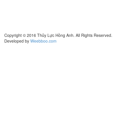
Copyright © 2016 Thủy Lực Hồng Anh. All Rights Reserved.
Developed by
Weebboo.com