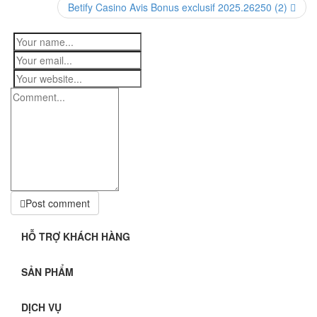
Betify Casino Avis Bonus exclusif 2025.26250 (2)
Post comment
HỖ TRỢ KHÁCH HÀNG
SẢN PHẨM
DỊCH VỤ