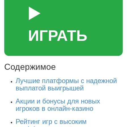
▶️
ИГРАТЬ
Содержимое
Лучшие платформы с надежной
выплатой выигрышей
Акции и бонусы для новых
игроков в онлайн-казино
Рейтинг игр с высоким