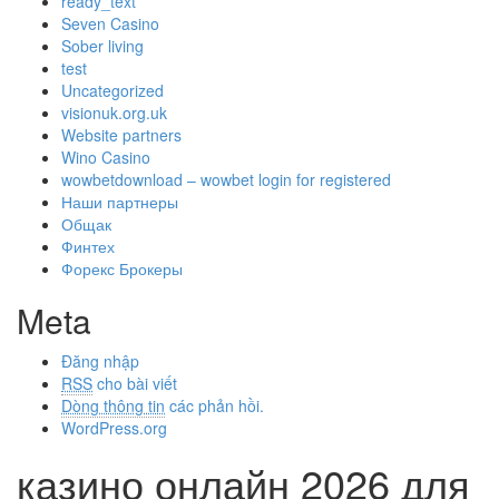
ready_text
Seven Casino
Sober living
test
Uncategorized
visionuk.org.uk
Website partners
Wino Casino
wowbetdownload – wowbet login for registered
Наши партнеры
Общак
Финтех
Форекс Брокеры
Meta
Đăng nhập
RSS
cho bài viết
Dòng thông tin
các phản hồi.
WordPress.org
казино онлайн 2026 для