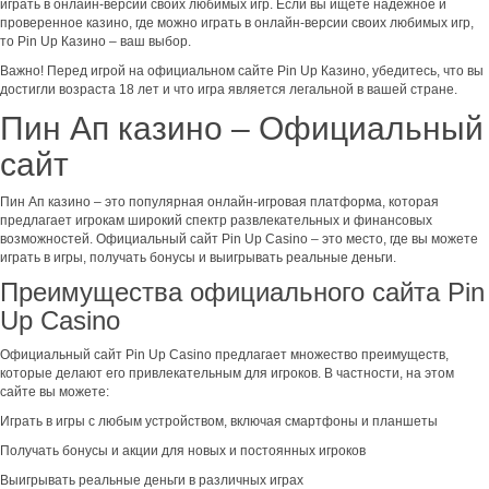
играть в онлайн-версии своих любимых игр. Если вы ищете надежное и
проверенное казино, где можно играть в онлайн-версии своих любимых игр,
то Pin Up Казино – ваш выбор.
Важно! Перед игрой на официальном сайте Pin Up Казино, убедитесь, что вы
достигли возраста 18 лет и что игра является легальной в вашей стране.
Пин Ап казино – Официальный
сайт
Пин Ап казино – это популярная онлайн-игровая платформа, которая
предлагает игрокам широкий спектр развлекательных и финансовых
возможностей. Официальный сайт Pin Up Casino – это место, где вы можете
играть в игры, получать бонусы и выигрывать реальные деньги.
Преимущества официального сайта Pin
Up Casino
Официальный сайт Pin Up Casino предлагает множество преимуществ,
которые делают его привлекательным для игроков. В частности, на этом
сайте вы можете:
Играть в игры с любым устройством, включая смартфоны и планшеты
Получать бонусы и акции для новых и постоянных игроков
Выигрывать реальные деньги в различных играх