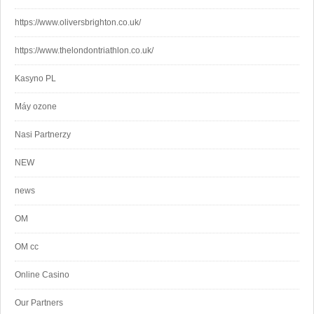
https://www.oliversbrighton.co.uk/
https://www.thelondontriathlon.co.uk/
Kasyno PL
Máy ozone
Nasi Partnerzy
NEW
news
OM
OM cc
Online Casino
Our Partners