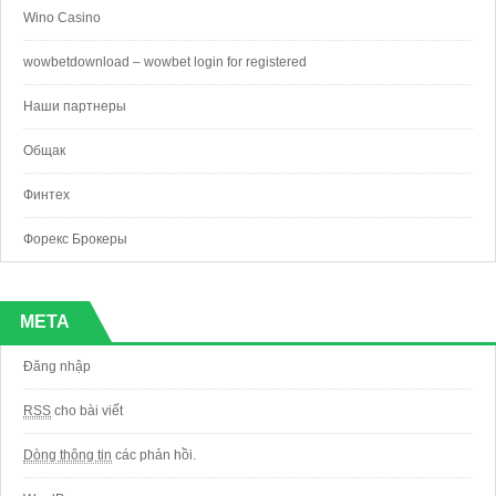
Wino Casino
wowbetdownload – wowbet login for registered
Наши партнеры
Общак
Финтех
Форекс Брокеры
META
Đăng nhập
RSS
cho bài viết
Dòng thông tin
các phản hồi.