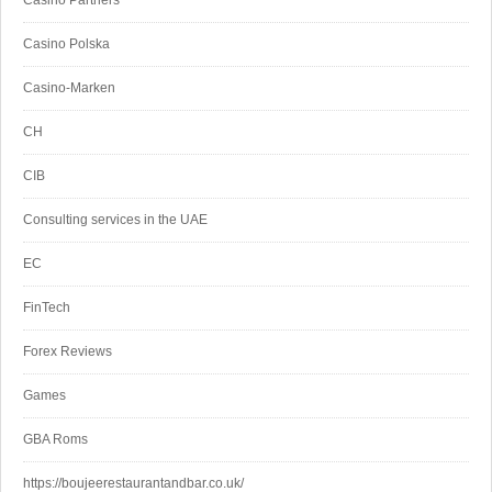
Casino Partners
Casino Polska
Casino-Marken
CH
CIB
Consulting services in the UAE
EC
FinTech
Forex Reviews
Games
GBA Roms
https://boujeerestaurantandbar.co.uk/