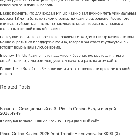
подтвердить ее. После регистрации вы сможете авторизоваться на сайте,
используя ваш логин и пароль.
Важно помнить, что для входа в Pin Up Казино вам нужно иметь минимальный
возраст 18 лет и быть жителем страны, где казино разрешено. Кроме того,
вам нужно убедиться, что вы не нарушаете местные законы и правила,
связанные с игрой в онлайн-казино.
Если у вас возникли вопросы или проблемы с входом в Pin Up Казино, то вам
можно обратиться к поддержке казино, которая работает круглосуточно и
готовит помочь вам в любое время.
В целом, Pin Up Казино – это надежное и безопасное место для игры в
онлайн-казино, и мы рекомендуем вам начать играть на этом сайте.
Важно! Не забывайте о безопасности и ответственности при игре в онлайн-
казино.
Related Posts:
Казино – Официальный сайт Pin Up Casino Входи и играй
2025.4949
It's only fair to share...Пин Ап Казино – Официальный сайт...
Pinco Online Kazino 2025 Yeni Trendlr v nnovasiyalar.3093 (3)