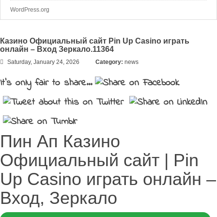
WordPress.org
Казино Официальный сайт Pin Up Casino играть
онлайн – Вход Зеркало.11364
Saturday, January 24, 2026
Category:
news
It's only fair to share...
Пин Ап Казино
Официальный сайт | Pin
Up Casino играть онлайн –
Вход, Зеркало