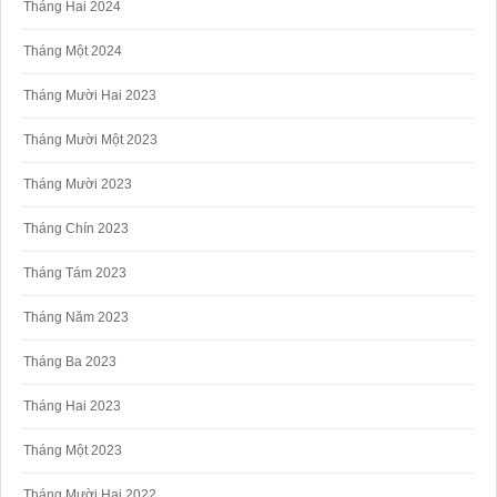
Tháng Hai 2024
Tháng Một 2024
Tháng Mười Hai 2023
Tháng Mười Một 2023
Tháng Mười 2023
Tháng Chín 2023
Tháng Tám 2023
Tháng Năm 2023
Tháng Ba 2023
Tháng Hai 2023
Tháng Một 2023
Tháng Mười Hai 2022