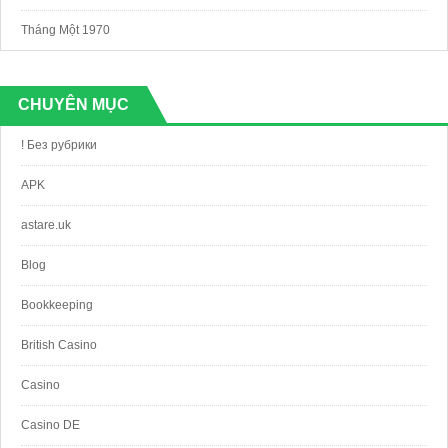
Tháng Một 1970
CHUYÊN MỤC
! Без рубрики
APK
astare.uk
Blog
Bookkeeping
British Casino
Casino
Casino DE