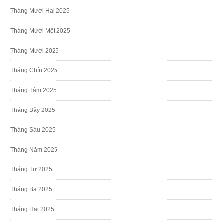
Tháng Mười Hai 2025
Tháng Mười Một 2025
Tháng Mười 2025
Tháng Chín 2025
Tháng Tám 2025
Tháng Bảy 2025
Tháng Sáu 2025
Tháng Năm 2025
Tháng Tư 2025
Tháng Ba 2025
Tháng Hai 2025