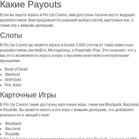
Какие Payouts
Если вы ищете играть в Pin Up Casino, вам доступны тысячи игр от ведущих
разработчиков. Вам предлагается широкий выбор слотов, карточных игр, а
также игр с живыми дилерами.
Слоты
В Pin Up Casino вы можете играть в более 3 000 слотов от таких известных
разработчиков, как NetEnt, Microgaming, и Pragmatic Play. Это означает, что у
вас есть возможность играть в игры с высоким качеством и интересными
функциями.
Book of Dead
Starburst
Wolf Gold
Fire Joker
Карточные Игры
В Pin Up Casino также доступны карточные игры, такие как Blackjack, Baccarat,
и Roulette. Вы можете играть в эти игры с живыми дилерами, что добавляет
реальности и эмоций к игре.
Blackjack
Baccarat
Roulette