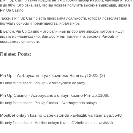
В Pin Up Casino также предлагается широкий выбор Payouts, начиная от 95%
и до 98%. Это означает, что вы можете получать высокие выигрыши, играя в
Pin Up Casino.
Также, в Pin Up Casino есть программа лояльности, которая позволяет вам
получать бонусы и преимущества, играя в игры.
В целом, Pin Up Casino – это отличный выбор для игроков, которые ищут
играть в онлайн-казино. Вам доступны тысячи игр, высокие Payouts, и
программа лояльности.
Related Posts:
Pin Up – Azrbaycann n yax kazinosu Rsmi sayt.3023 (2)
It's only fair to share...Pin Up – Azərbaycanın ən yaxşı...
Pin Up Casino – Azrbaycanda onlayn kazino Pin-Up.11085
It's only fair to share...Pin Up Casino – Azərbaycanda onlayn...
Mostbet onlayn kazino Ozbekistonda xavfsizlik va litsenziya.3540
It's only fair to share...Mostbet onlayn kazino O‘zbekistonda – xavfsizlik...