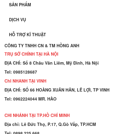
SẢN PHẨM
DỊCH VỤ
HỖ TRỢ KĨ THUẬT
CÔNG TY TNHH CN & TM HỒNG ANH
TRỤ SỞ CHÍNH TẠI HÀ NỘI
ĐỊA CHỈ: Số 8 Châu Văn Liêm, Mỹ Đình, Hà Nội
Tel: 0985128687
ChI NHANH TẠI VINH
ĐỊA CHỈ: SỐ 66 HOÀNG XUÂN HÃN, LÊ LỢI, TP VINH
Tel: 0962224044 MR. HÀO
CHI NHÁNH TẠI TP.HỒ CHÍ MINH
Địa chỉ: Lê Đức Thọ, P.17, Q.Gò Vấp, TP.HCM
Tel: 0898.225.668