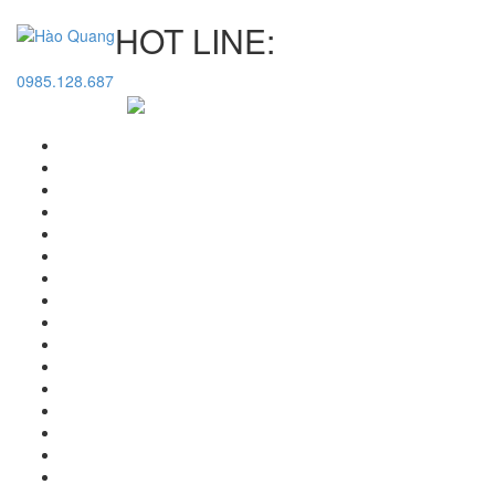
HOT LINE:
0985.128.687