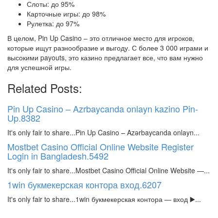
Слоты: до 95%
Карточные игры: до 98%
Рулетка: до 97%
В целом, Pin Up Casino – это отличное место для игроков,
которые ищут разнообразие и выгоду. С более 3 000 играми и
высокими payouts, это казино предлагает все, что вам нужно
для успешной игры.
Related Posts:
Pin Up Casino – Azrbaycanda onlayn kazino Pin-
Up.8382
It's only fair to share...Pin Up Casino – Azərbaycanda onlayn...
Mostbet Casino Official Online Website Register
Login in Bangladesh.5492
It's only fair to share...Mostbet Casino Official Online Website —...
1win букмекерская контора вход.6207
It's only fair to share...1win букмекерская контора — вход ▶️...