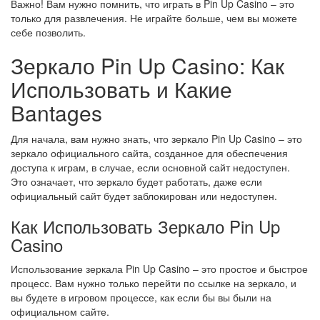
Важно! Вам нужно помнить, что играть в Pin Up Casino – это
только для развлечения. Не играйте больше, чем вы можете
себе позволить.
Зеркало Pin Up Casino: Как
Использовать и Какие
Вantages
Для начала, вам нужно знать, что зеркало Pin Up Casino – это
зеркало официального сайта, созданное для обеспечения
доступа к играм, в случае, если основной сайт недоступен.
Это означает, что зеркало будет работать, даже если
официальный сайт будет заблокирован или недоступен.
Как Использовать Зеркало Pin Up
Casino
Использование зеркала Pin Up Casino – это простое и быстрое
процесс. Вам нужно только перейти по ссылке на зеркало, и
вы будете в игровом процессе, как если бы вы были на
официальном сайте.