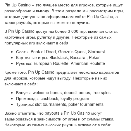
Pin Up Casino – это лучшее место для игроков, которые ищут
разнообразие и выгоду. В этом разделе мы рассмотрим игры,
которые доступны на официальном сайте Pin Up Casino, а
также payouts, которые вы можете получить.
В Pin Up Casino доступны более 3 000 игр, включая слоты,
карточные игры, рулетку и другие. Некоторые из самых
популярных игр включают в себя:
Слоты: Book of Dead, Gonzo’s Quest, Starburst
Карточные игры: BlackJack, Baccarat, Poker
Рулетка: European Roulette, American Roulette
Кроме того, Pin Up Casino предлагает несколько вариантов
для игроков, которые ищут выгоду. Некоторые из них
включают в себя:
Бонусы: welcome bonus, deposit bonus, free spins
Промокоды: cashback, loyalty program
Турниры: slot tournaments, poker tournaments
Важно отметить, что payouts в Pin Up Casino могут
варьироваться в зависимости от игры и от суммы ставки.
Некоторые из самых высоких payouts включают в себя: