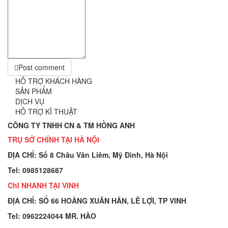
Post comment
HỖ TRỢ KHÁCH HÀNG
SẢN PHẨM
DỊCH VỤ
HỖ TRỢ KĨ THUẬT
CÔNG TY TNHH CN & TM HỒNG ANH
TRỤ SỞ CHÍNH TẠI HÀ NỘI
ĐỊA CHỈ: Số 8 Châu Văn Liêm, Mỹ Đình, Hà Nội
Tel: 0985128687
ChI NHANH TẠI VINH
ĐỊA CHỈ: SỐ 66 HOÀNG XUÂN HÃN, LÊ LỢI, TP VINH
Tel: 0962224044 MR. HÀO