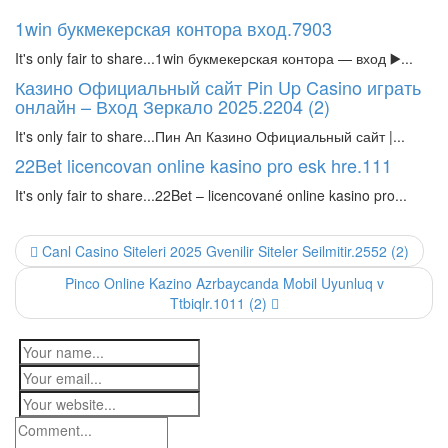
1win букмекерская контора вход.7903
It's only fair to share...1win букмекерская контора — вход ▶️...
Казино Официальный сайт Pin Up Casino играть
онлайн – Вход Зеркало 2025.2204 (2)
It's only fair to share...Пин Ап Казино Официальный сайт |...
22Bet licencovan online kasino pro esk hre.111
It's only fair to share...22Bet – licencované online kasino pro...
Canl Casino Siteleri 2025 Gvenilir Siteler Seilmitir.2552 (2)
Pinco Online Kazino Azrbaycanda Mobil Uyunluq v
Ttbiqlr.1011 (2)