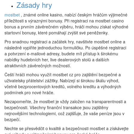
Zásady hry
mostbet
, známé online kasino, nabízí českým hráčům výjimečné
příležitosti s výraznými bonusy. Při registraci na mostbet casino
bonus a prvním závěrečném výběru, hráči mohou získat výhodné
startovní bonusy, které pomáhají zvýšit své peněženky.
Pro snadnou registraci a začátek hry, navštivte mostbet online a
následně vyplňte jednoduchou formuličku. Po úspěšné registraci
a potvrzení e-mailové adresy, budete mít přístup k širokému
nabídky hudebních her, live dealerových stolů a dalších
atraktivních závěrečných možností.
Čeští hráči mohou využít mostbet cz pro zajištění bezpečné a
uživatelsky přátelství zážitky. Nabízejí si širokou škálu výhod,
včetně bezprocentových kreditů, volného kreditu a výhodných
podmínek pro nové hráče.
Nezapomeňte, že mostbet je vždy založen na transparentnosti a
bezpečnosti. Všechny finanční transakce jsou zajištěny
nejnovějšími technologiemi, což zajišťuje, že vaše peníze jsou v
bezpečí.
Nechte se přesvědčit o kvalitě a bezpečnosti mostbet a získávejte