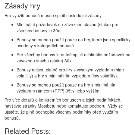
Zásady hry
Pro využití bonusů musíte splnit následující zásady:
Minimální požadavek na závaznou stavbu (stake) pro
všechny bonusy je 30x.
Bonusy se mohou použít pouze na hry, které jsou specificky
uvedeny v kategoriích bonusů.
Pro všechny bonusy je nutné splnit minimální požadavek na
závaznou stavbu (stake) 30x.
Bonusy nejsou platné pro hry s vysokým výplodem (high
volatility) a hry s minimálním výplodem (low volatility).
Bonusy se mohou použít pouze na hry s minimálním
výplatním rámcem (RTP) 95% nebo vyšším.
Pro více detailů o konkrétních bonusech a jejich podmínkách,
navštivte stránky Mostbetu nebo kontaktujte podporu. Vždy se
ujistěte, že plně pochopíte všechny podmínky před využitím
bonusů.
Related Posts: