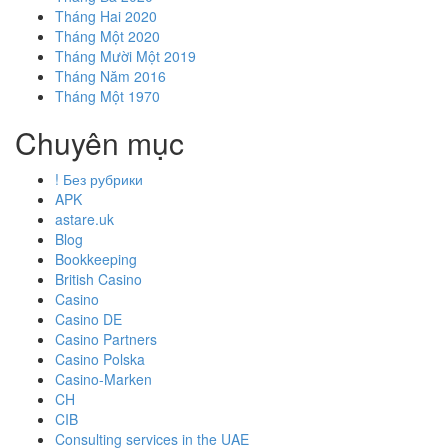
Tháng Hai 2020
Tháng Một 2020
Tháng Mười Một 2019
Tháng Năm 2016
Tháng Một 1970
Chuyên mục
! Без рубрики
APK
astare.uk
Blog
Bookkeeping
British Casino
Casino
Casino DE
Casino Partners
Casino Polska
Casino-Marken
CH
CIB
Consulting services in the UAE