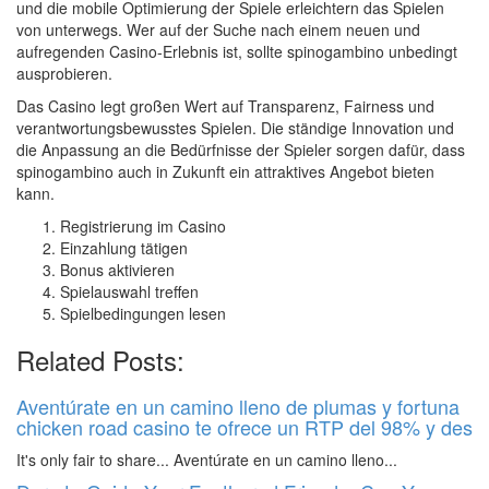
und die mobile Optimierung der Spiele erleichtern das Spielen
von unterwegs. Wer auf der Suche nach einem neuen und
aufregenden Casino-Erlebnis ist, sollte spinogambino unbedingt
ausprobieren.
Das Casino legt großen Wert auf Transparenz, Fairness und
verantwortungsbewusstes Spielen. Die ständige Innovation und
die Anpassung an die Bedürfnisse der Spieler sorgen dafür, dass
spinogambino auch in Zukunft ein attraktives Angebot bieten
kann.
Registrierung im Casino
Einzahlung tätigen
Bonus aktivieren
Spielauswahl treffen
Spielbedingungen lesen
Related Posts:
Aventúrate en un camino lleno de plumas y fortuna
chicken road casino te ofrece un RTP del 98% y des
It's only fair to share... Aventúrate en un camino lleno...