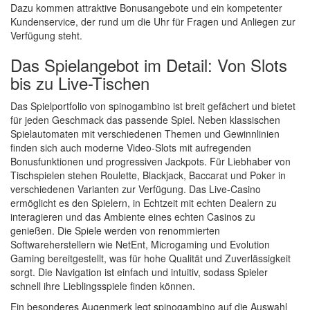
Dazu kommen attraktive Bonusangebote und ein kompetenter
Kundenservice, der rund um die Uhr für Fragen und Anliegen zur
Verfügung steht.
Das Spielangebot im Detail: Von Slots
bis zu Live-Tischen
Das Spielportfolio von spinogambino ist breit gefächert und bietet
für jeden Geschmack das passende Spiel. Neben klassischen
Spielautomaten mit verschiedenen Themen und Gewinnlinien
finden sich auch moderne Video-Slots mit aufregenden
Bonusfunktionen und progressiven Jackpots. Für Liebhaber von
Tischspielen stehen Roulette, Blackjack, Baccarat und Poker in
verschiedenen Varianten zur Verfügung. Das Live-Casino
ermöglicht es den Spielern, in Echtzeit mit echten Dealern zu
interagieren und das Ambiente eines echten Casinos zu
genießen. Die Spiele werden von renommierten
Softwareherstellern wie NetEnt, Microgaming und Evolution
Gaming bereitgestellt, was für hohe Qualität und Zuverlässigkeit
sorgt. Die Navigation ist einfach und intuitiv, sodass Spieler
schnell ihre Lieblingsspiele finden können.
Ein besonderes Augenmerk legt spinogambino auf die Auswahl