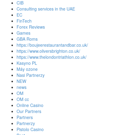
CIB
Consulting services in the UAE
EC
FinTech
Forex Reviews
Games
GBA Roms
https://boujeerestaurantandbar.co.uk/
https://www.oliversbrighton.co.uk/
https://www.thelondontriathlon.co.uk/
Kasyno PL
Máy ozone
Nasi Partnerzy
NEW
news
OM
OM cc
Online Casino
Our Partners
Partners
Partnerzy
Pistolo Casino