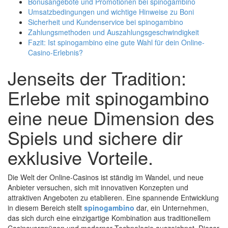
Bonusangebote und Promotionen bei spinogambino
Umsatzbedingungen und wichtige Hinweise zu Boni
Sicherheit und Kundenservice bei spinogambino
Zahlungsmethoden und Auszahlungsgeschwindigkeit
Fazit: Ist spinogambino eine gute Wahl für dein Online-
Casino-Erlebnis?
Jenseits der Tradition:
Erlebe mit spinogambino
eine neue Dimension des
Spiels und sichere dir
exklusive Vorteile.
Die Welt der Online-Casinos ist ständig im Wandel, und neue
Anbieter versuchen, sich mit innovativen Konzepten und
attraktiven Angeboten zu etablieren. Eine spannende Entwicklung
in diesem Bereich stellt
spinogambino
dar, ein Unternehmen,
das sich durch eine einzigartige Kombination aus traditionellem