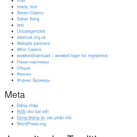
Post
ready_text
Seven Casino
Sober living
test
Uncategorized
visionuk.org.uk
Website partners
Wino Casino
wowbetdownload – wowbet login for registered
Наши партнеры
Общак
Финтех
Форекс Брокеры
Meta
Đăng nhập
RSS
cho bài viết
Dòng thông tin
các phản hồi.
WordPress.org