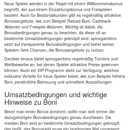
Neue Spieler werden in der Regel mit einem Willkommensbonus
begrüßt, der aus einem Einzahlungsbonus und Freispielen
besteht. Auch für Bestandskunden gibt es regelmäßig attraktive
Bonusangebote, wie zum Beispiel Reload-Boni, Cashback-
Aktionen und Freispiel-Aktionen. Wichtig ist dabei, die
Bonusbedingungen genau zu beachten, da diese oft an
bestimmte Umsatzbedingungen geknüpft sind. spinogambino
setzt auf transparente Bonusbedingungen und bietet seinen
Spielern faire Chancen, die Bonusangebote zu nutzen.
Darüber hinaus bietet spinogambino regelmäßig Turniere und
Wettbewerbe an, bei denen Spieler attraktive Preise gewinnen
können. Auch ein VIP-Programm steht zur Verfügung, welches
exklusive Vorteile für treue Spieler bietet, wie zum Beispiel höhere
Boni, persönliche Betreuung und schnellere Auszahlungen.
Umsatzbedingungen und wichtige
Hinweise zu Boni
Bevor man einen Bonus annimmt, sollte man sich immer die
dazugehörigen Bonusbedingungen genau durchlesen. Die
meisten Boni sind an bestimmte Umsatzbedingungen geknüpft,
das heißt, das Bonusgeld muss ein bestimmtes Mal umgesetzt