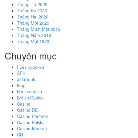
Tháng Tư 2020
Tháng Ba 2020
Tháng Hai 2020
Tháng Một 2020
Tháng Mười Một 2019
Tháng Năm 2016
Tháng Một 1970
Chuyên mục
! Без рубрики
APK
astare.uk
Blog
Bookkeeping
British Casino
Casino
Casino DE
Casino Partners
Casino Polska
Casino-Marken
CH