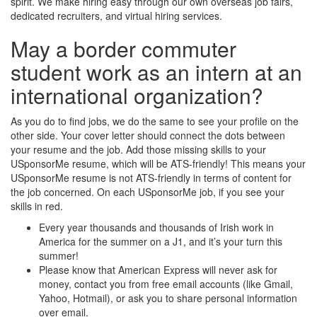
spirit. We make hiring easy through our own overseas job fairs,
dedicated recruiters, and virtual hiring services.
May a border commuter
student work as an intern at an
international organization?
As you do to find jobs, we do the same to see your profile on the
other side. Your cover letter should connect the dots between
your resume and the job. Add those missing skills to your
USponsorMe resume, which will be ATS-friendly! This means your
USponsorMe resume is not ATS-friendly in terms of content for
the job concerned. On each USponsorMe job, if you see your
skills in red.
Every year thousands and thousands of Irish work in
America for the summer on a J1, and it’s your turn this
summer!
Please know that American Express will never ask for
money, contact you from free email accounts (like Gmail,
Yahoo, Hotmail), or ask you to share personal information
over email.