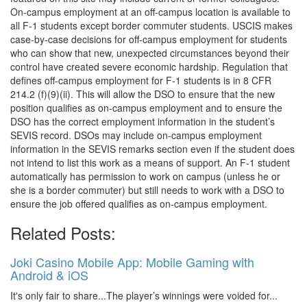
On-campus employment at an off-campus location is available to
all F-1 students except border commuter students. USCIS makes
case-by-case decisions for off-campus employment for students
who can show that new, unexpected circumstances beyond their
control have created severe economic hardship. Regulation that
defines off-campus employment for F-1 students is in 8 CFR
214.2 (f)(9)(ii). This will allow the DSO to ensure that the new
position qualifies as on-campus employment and to ensure the
DSO has the correct employment information in the student’s
SEVIS record. DSOs may include on-campus employment
information in the SEVIS remarks section even if the student does
not intend to list this work as a means of support. An F-1 student
automatically has permission to work on campus (unless he or
she is a border commuter) but still needs to work with a DSO to
ensure the job offered qualifies as on-campus employment.
Related Posts:
Joki Casino Mobile App: Mobile Gaming with
Android & iOS
It's only fair to share...The player’s winnings were voided for...