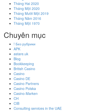
Tháng Hai 2020
Tháng Một 2020
Tháng Mười Một 2019
Tháng Năm 2016
Tháng Một 1970
Chuyên mục
! Без рубрики
APK
astare.uk
Blog
Bookkeeping
British Casino
Casino
Casino DE
Casino Partners
Casino Polska
Casino-Marken
CH
CIB
Consulting services in the UAE