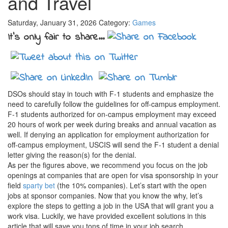
and Travel
Saturday, January 31, 2026
Category:
Games
It's only fair to share...
DSOs should stay in touch with F-1 students and emphasize the
need to carefully follow the guidelines for off-campus employment.
F-1 students authorized for on-campus employment may exceed
20 hours of work per week during breaks and annual vacation as
well. If denying an application for employment authorization for
off-campus employment, USCIS will send the F-1 student a denial
letter giving the reason(s) for the denial.
As per the figures above, we recommend you focus on the job
openings at companies that are open for visa sponsorship in your
field
sparty bet
(the 10% companies). Let’s start with the open
jobs at sponsor companies. Now that you know the why, let’s
explore the steps to getting a job in the USA that will grant you a
work visa. Luckily, we have provided excellent solutions in this
article that will save you tons of time in your job search.