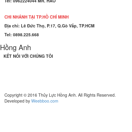
Tel: 0962224044 MR. HÀO
CHI NHÁNH TẠI TP.HỒ CHÍ MINH
Địa chỉ: Lê Đức Thọ, P.17, Q.Gò Vấp, TP.HCM
Tel: 0898.225.668
Hồng Anh
KẾT NỐI VỚI CHÚNG TÔI
Copyright © 2016 Thủy Lực Hồng Anh. All Rights Reserved.
Developed by
Weebboo.com