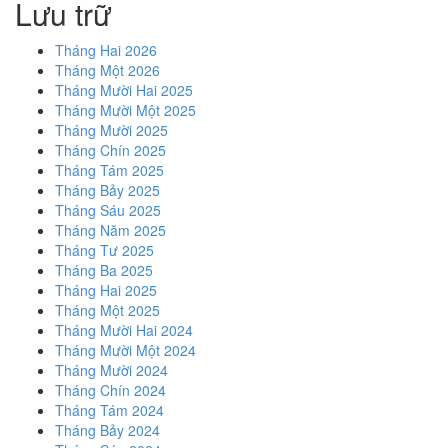
Lưu trữ
Tháng Hai 2026
Tháng Một 2026
Tháng Mười Hai 2025
Tháng Mười Một 2025
Tháng Mười 2025
Tháng Chín 2025
Tháng Tám 2025
Tháng Bảy 2025
Tháng Sáu 2025
Tháng Năm 2025
Tháng Tư 2025
Tháng Ba 2025
Tháng Hai 2025
Tháng Một 2025
Tháng Mười Hai 2024
Tháng Mười Một 2024
Tháng Mười 2024
Tháng Chín 2024
Tháng Tám 2024
Tháng Bảy 2024