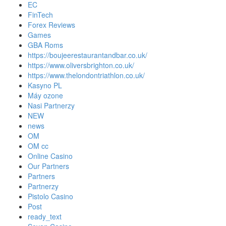
EC
FinTech
Forex Reviews
Games
GBA Roms
https://boujeerestaurantandbar.co.uk/
https://www.oliversbrighton.co.uk/
https://www.thelondontriathlon.co.uk/
Kasyno PL
Máy ozone
Nasi Partnerzy
NEW
news
OM
OM cc
Online Casino
Our Partners
Partners
Partnerzy
Pistolo Casino
Post
ready_text