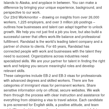
Islands to Alaska, and anyplace in between. You can make a
difference by bringing your unique experience, background, and
perspective to our work.
Our 23rd Workmonitor – drawing on insights from over 26,000
workers, 1,225 employers, and over 3 million job postings –
outlines how businesses and talent can adapt together to unlock
growth. We help you not just find a job you love, but also build a
successful career that offers work-life balance and professional
fulfillment. Randstad is the world’s leading talent company and a
partner of choice to clients. For 65 years, Randstad has
connected people with work and businesses with the talent they
need to succeed. Organizations across industries need
specialized skills. We are your partner for talent in finding the right
work and helping you secure meaningful roles and develop
relevant skills.
These categories include EB-2 and EB-3 visas for professionals
with advanced degrees and skilled workers. There are five
categories of immigrant visas for permanent workers. Share
sensitive information only on official, secure websites. We walk
them through the process with clear instruction and assistance for
everything from obtaining a visa to travel advice. Each candidate
is pre-screened for English skills, a positive attitude, and team