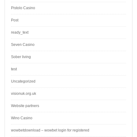
Pistolo Casino
Post
ready_text
Seven Casino
Sober living
test
Uncategorized
visionuk.org.uk
Website partners
Wino Casino
wowbetdownload – wowbet login for registered