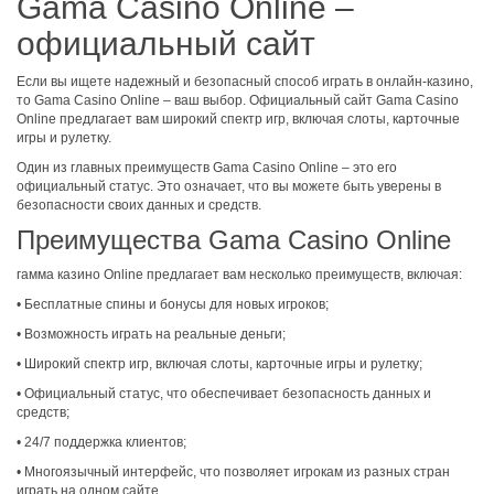
Gama Casino Online –
официальный сайт
Если вы ищете надежный и безопасный способ играть в онлайн-казино,
то Gama Casino Online – ваш выбор. Официальный сайт Gama Casino
Online предлагает вам широкий спектр игр, включая слоты, карточные
игры и рулетку.
Один из главных преимуществ Gama Casino Online – это его
официальный статус. Это означает, что вы можете быть уверены в
безопасности своих данных и средств.
Преимущества Gama Casino Online
гамма казино
Online предлагает вам несколько преимуществ, включая:
• Бесплатные спины и бонусы для новых игроков;
• Возможность играть на реальные деньги;
• Широкий спектр игр, включая слоты, карточные игры и рулетку;
• Официальный статус, что обеспечивает безопасность данных и
средств;
• 24/7 поддержка клиентов;
• Многоязычный интерфейс, что позволяет игрокам из разных стран
играть на одном сайте.