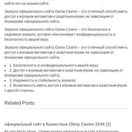
найти его на нашем сайте.
Зеркало официального сайта Gama Casino – это отличный способ иметь
доступ к игровым автоматам и азартным играм, не зависящим от
блокировки официального сайта.
Зеркало официального сайта Gama Casino – это безопасное и
надежное зеркало, которое обеспечивает конфиденциальность и
безопасность вашей игры.
Зеркало официального сайта Gama Casino – это отличный способ иметь
доступ к игровым автоматам и азартным играм, не зависящим от
блокировки официального сайта.
1. Безопасность и конфиденциальность вашей игры;
2. Доступ к игровым автоматам и азартным играм, не зависящим от
блокировки официального сайта;
3. Надежность и стабильность зеркала;
4. Возможность иметь доступ к игровым автоматам и азартным играм
с другой стороны.
Related Posts:
официальный сайт в Казахстане Olimp Casino.1549 (2)
It's only fair to share...Олимп казино официальный сайт в Казахстане...