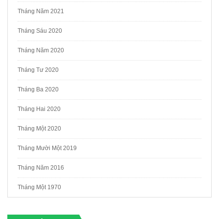
Tháng Năm 2021
Tháng Sáu 2020
Tháng Năm 2020
Tháng Tư 2020
Tháng Ba 2020
Tháng Hai 2020
Tháng Một 2020
Tháng Mười Một 2019
Tháng Năm 2016
Tháng Một 1970