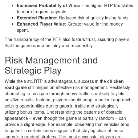
Increased Probability of Wins:
The higher RTP translates
to more frequent payouts.
Extended Playtime:
Reduced risk of quickly losing funds.
Enhanced Player Value:
Greater value for the money
spent.
The transparency of the RTP also fosters trust, assuring players
that the game operates fairly and responsibly.
Risk Management and
Strategic Play
While the 98% RTP is advantageous, success in the
chicken
road game
still hinges on effective risk management. Recklessly
attempting to navigate through heavy traffic is unlikely to yield
positive results. Instead, players should adopt a patient approach,
seizing opportunities during gaps in traffic and strategically
utilizing bonus items. Understanding the patterns of obstacle
appearance – even though the game is partially random – can
provide a slight edge. For example, observing that vehicles tend
to gather in certain lanes suggests that staying clear of those
lanes is a prudent strategy. The most successful players are