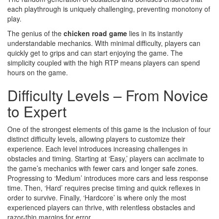
each playthrough is uniquely challenging, preventing monotony of
play.
The genius of the
chicken road game
lies in its instantly
understandable mechanics. With minimal difficulty, players can
quickly get to grips and can start enjoying the game. The
simplicity coupled with the high RTP means players can spend
hours on the game.
Difficulty Levels – From Novice
to Expert
One of the strongest elements of this game is the inclusion of four
distinct difficulty levels, allowing players to customize their
experience. Each level introduces increasing challenges in
obstacles and timing. Starting at ‘Easy,’ players can acclimate to
the game’s mechanics with fewer cars and longer safe zones.
Progressing to ‘Medium’ introduces more cars and less response
time. Then, ‘Hard’ requires precise timing and quick reflexes in
order to survive. Finally, ‘Hardcore’ is where only the most
experienced players can thrive, with relentless obstacles and
razor-thin margins for error.