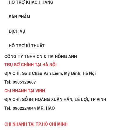
HỖ TRỢ KHÁCH HÀNG
SẢN PHẨM
DỊCH VỤ
HỖ TRỢ KĨ THUẬT
CÔNG TY TNHH CN & TM HỒNG ANH
TRỤ SỞ CHÍNH TẠI HÀ NỘI
ĐỊA CHỈ: Số 8 Châu Văn Liêm, Mỹ Đình, Hà Nội
Tel: 0985128687
ChI NHANH TẠI VINH
ĐỊA CHỈ: SỐ 66 HOÀNG XUÂN HÃN, LÊ LỢI, TP VINH
Tel: 0962224044 MR. HÀO
CHI NHÁNH TẠI TP.HỒ CHÍ MINH