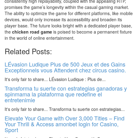
consistently high replayability, coupled with the appealing RTP,
promises the game’s longevity within the casual gaming market.
The ability to optimize the game for different platforms, like mobile
devices, would only increase its accessibility and broaden its
player base. The future looks bright with a dedicated player base,
the
chicken road game
is poised to become a permanent fixture
in the world of online entertainment.
Related Posts:
LÉvasion Ludique Plus de 500 Jeux et des Gains
Exceptionnels vous Attendent chez circus casino.
It's only fair to share... LÉvasion Ludique : Plus de...
Transforma tu suerte con estrategias ganadoras y
spinmama la plataforma que redefine el
entretenimie
It's only fair to share... Transforma tu suerte con estrategias...
Elevate Your Game with Over 3,000 Titles – Find
Your Thrill & Access amonbet login for Casino,
Sport