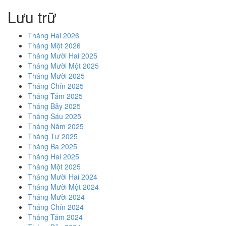
Lưu trữ
Tháng Hai 2026
Tháng Một 2026
Tháng Mười Hai 2025
Tháng Mười Một 2025
Tháng Mười 2025
Tháng Chín 2025
Tháng Tám 2025
Tháng Bảy 2025
Tháng Sáu 2025
Tháng Năm 2025
Tháng Tư 2025
Tháng Ba 2025
Tháng Hai 2025
Tháng Một 2025
Tháng Mười Hai 2024
Tháng Mười Một 2024
Tháng Mười 2024
Tháng Chín 2024
Tháng Tám 2024