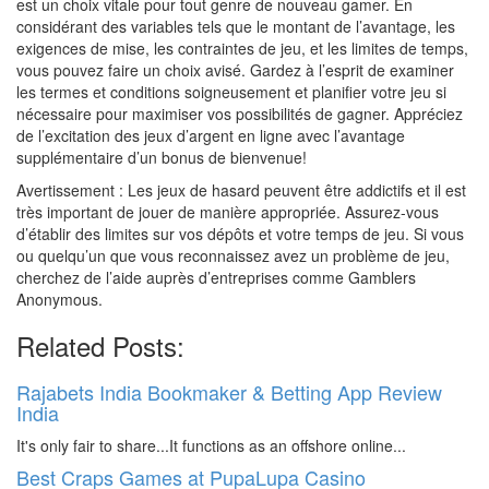
est un choix vitale pour tout genre de nouveau gamer. En
considérant des variables tels que le montant de l’avantage, les
exigences de mise, les contraintes de jeu, et les limites de temps,
vous pouvez faire un choix avisé. Gardez à l’esprit de examiner
les termes et conditions soigneusement et planifier votre jeu si
nécessaire pour maximiser vos possibilités de gagner. Appréciez
de l’excitation des jeux d’argent en ligne avec l’avantage
supplémentaire d’un bonus de bienvenue!
Avertissement : Les jeux de hasard peuvent être addictifs et il est
très important de jouer de manière appropriée. Assurez-vous
d’établir des limites sur vos dépôts et votre temps de jeu. Si vous
ou quelqu’un que vous reconnaissez avez un problème de jeu,
cherchez de l’aide auprès d’entreprises comme Gamblers
Anonymous.
Related Posts:
Rajabets India Bookmaker & Betting App Review
India
It's only fair to share...It functions as an offshore online...
Best Craps Games at PupaLupa Casino