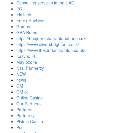
Consulting services in the UAE
EC
FinTech
Forex Reviews
Games
GBA Roms
https://boujeerestaurantandbar.co.uk/
https://www.oliversbrighton.co.uk/
https://www.thelondontriathlon.co.uk/
Kasyno PL
Máy ozone
Nasi Partnerzy
NEW
news
OM
OM cc
Online Casino
Our Partners
Partners
Partnerzy
Pistolo Casino
Post