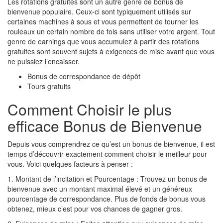
Les rotations gratuites sont un autre genre de bonus de
bienvenue populaire. Ceux-ci sont typiquement utilisés sur
certaines machines à sous et vous permettent de tourner les
rouleaux un certain nombre de fois sans utiliser votre argent. Tout
genre de earnings que vous accumulez à partir des rotations
gratuites sont souvent sujets à exigences de mise avant que vous
ne puissiez l’encaisser.
Bonus de correspondance de dépôt
Tours gratuits
Comment Choisir le plus
efficace Bonus de Bienvenue
Depuis vous comprendrez ce qu’est un bonus de bienvenue, il est
temps d’découvrir exactement comment choisir le meilleur pour
vous. Voici quelques facteurs à penser :
1. Montant de l’incitation et Pourcentage : Trouvez un bonus de
bienvenue avec un montant maximal élevé et un généreux
pourcentage de correspondance. Plus de fonds de bonus vous
obtenez, mieux c’est pour vos chances de gagner gros.