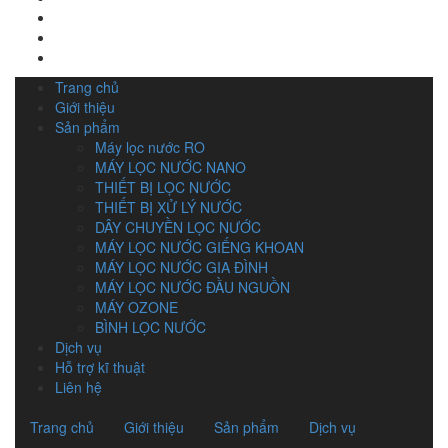
Trang chủ
Giới thiệu
Sản phẩm
Máy lọc nước RO
MÁY LỌC NƯỚC NANO
THIẾT BỊ LỌC NƯỚC
THIẾT BỊ XỬ LÝ NƯỚC
DÂY CHUYỀN LỌC NƯỚC
MÁY LỌC NƯỚC GIẾNG KHOAN
MÁY LỌC NƯỚC GIA ĐÌNH
MÁY LỌC NƯỚC ĐẦU NGUỒN
MÁY OZONE
BÌNH LỌC NƯỚC
Dịch vụ
Hỗ trợ kĩ thuật
Liên hệ
Trang chủ
Giới thiệu
Sản phẩm
Dịch vụ