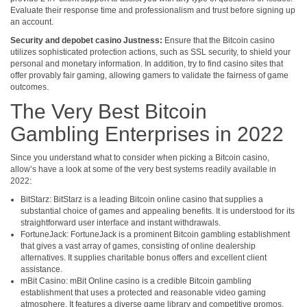
Evaluate their response time and professionalism and trust before signing up
an account.
Security and
depobet casino
Justness:
Ensure that the Bitcoin casino
utilizes sophisticated protection actions, such as SSL security, to shield your
personal and monetary information. In addition, try to find casino sites that
offer provably fair gaming, allowing gamers to validate the fairness of game
outcomes.
The Very Best Bitcoin
Gambling Enterprises in 2022
Since you understand what to consider when picking a Bitcoin casino,
allow’s have a look at some of the very best systems readily available in
2022:
BitStarz: BitStarz is a leading Bitcoin online casino that supplies a
substantial choice of games and appealing benefits. It is understood for its
straightforward user interface and instant withdrawals.
FortuneJack: FortuneJack is a prominent Bitcoin gambling establishment
that gives a vast array of games, consisting of online dealership
alternatives. It supplies charitable bonus offers and excellent client
assistance.
mBit Casino: mBit Online casino is a credible Bitcoin gambling
establishment that uses a protected and reasonable video gaming
atmosphere. It features a diverse game library and competitive promos.