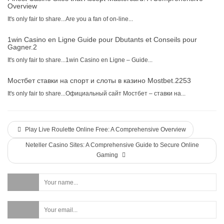
Overview
It's only fair to share...Are you a fan of on-line...
1win Casino en Ligne Guide pour Dbutants et Conseils pour
Gagner.2
It's only fair to share...1win Casino en Ligne – Guide...
Мостбет ставки на спорт и слоты в казино Mostbet.2253
It's only fair to share...Официальный сайт Мостбет – ставки на...
Play Live Roulette Online Free: A Comprehensive Overview
Neteller Casino Sites: A Comprehensive Guide to Secure Online
Gaming