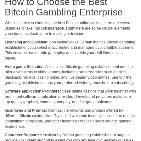
How to Choose the Best
Bitcoin Gambling Enterprise
When it comes to choosing the best Bitcoin online casino, there are several
variables to take into consideration. Right here are some crucial elements
you should evaluate prior to making a decision:
Licensing and Guideline:
boo casino
Make Certain that the Bitcoin gambling
establishment you select is accredited and managed by a credible authority.
This ensures reasonable gameplay and shields your civil liberties as a
player.
Video game Selection:
A first-class Bitcoin gambling establishment need to
offer a vast array of video games, including preferred titles such as slots,
blackjack, roulette, casino poker, and live dealer video games. See to it the
gambling establishment has your preferred video games before subscribing.
Software application Providers:
Seek online casinos that work together with
prominent software application providers. Developed providers make sure
top quality graphics, smooth gameplay, and fair game outcomes.
Incentives and Promos:
Contrast the rewards and promos offered by
different Bitcoin casino sites. Try to find welcome incentives, cost-free rotates,
commitment programs, and other incentives that can boost your pc gaming
experience.
Customer Support:
A trustworthy Bitcoin gambling establishment ought to
provide 24/7 client support to assist you with any type of questions or issues.