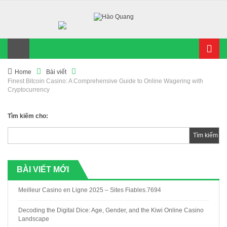
Home
Bài viết
Finest Bitcoin Casino: A Comprehensive Guide to Online Wagering with
Cryptocurrency
Tìm kiếm cho:
BÀI VIẾT MỚI
Meilleur Casino en Ligne 2025 – Sites Fiables.7694
Decoding the Digital Dice: Age, Gender, and the Kiwi Online Casino
Landscape