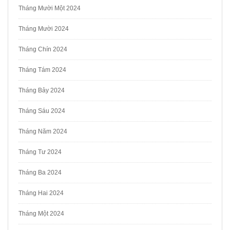
Tháng Mười Một 2024
Tháng Mười 2024
Tháng Chín 2024
Tháng Tám 2024
Tháng Bảy 2024
Tháng Sáu 2024
Tháng Năm 2024
Tháng Tư 2024
Tháng Ba 2024
Tháng Hai 2024
Tháng Một 2024