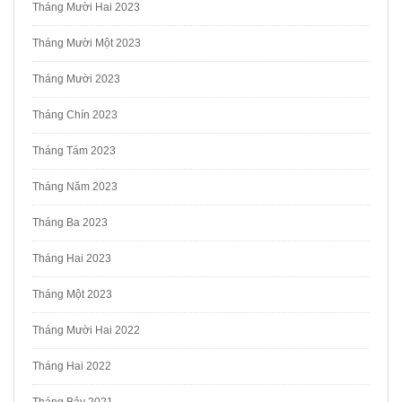
Tháng Mười Hai 2023
Tháng Mười Một 2023
Tháng Mười 2023
Tháng Chín 2023
Tháng Tám 2023
Tháng Năm 2023
Tháng Ba 2023
Tháng Hai 2023
Tháng Một 2023
Tháng Mười Hai 2022
Tháng Hai 2022