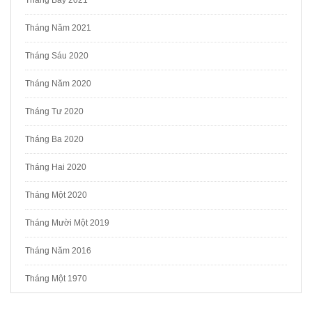
Tháng Bảy 2021
Tháng Năm 2021
Tháng Sáu 2020
Tháng Năm 2020
Tháng Tư 2020
Tháng Ba 2020
Tháng Hai 2020
Tháng Một 2020
Tháng Mười Một 2019
Tháng Năm 2016
Tháng Một 1970