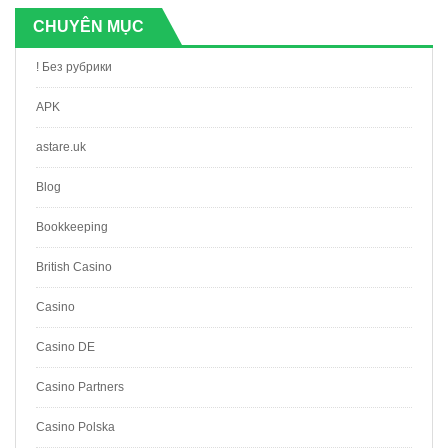
CHUYÊN MỤC
! Без рубрики
APK
astare.uk
Blog
Bookkeeping
British Casino
Casino
Casino DE
Casino Partners
Casino Polska