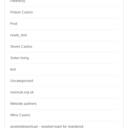
Partnerzy
Pistolo Casino
Post
ready_text
Seven Casino
Sober living
test
Uncategorized
visionuk.org.uk
Website partners
Wino Casino
wowbetdownload – wowbet login for registered