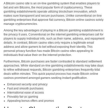
A Bitcoin casino site is an on-line gambling system that enables players to
bet and win Bitcoins, the most popular form of cryptocurrency. These
gambling establishments operate utilizing blockchain innovation, which
makes sure transparent and secure purchases. Unlike conventional on-line
gambling enterprises that approve fiat currency, Bitcoin online casinos solely
manage cryptocurrencies.
Among the key advantages of playing in a Bitcoin gambling establishment is
the privacy it uses. Conventional on the internet gambling enterprises call for
players to supply individual info, such as their name, address, and repayment
details. In contrast, Bitcoin casino sites only require a legitimate email
address and allow gamers to bet without exposing their identity. This
personal privacy function has made Bitcoin casino sites appealing to
individuals that value their on the internet protection.
Furthermore, Bitcoin purchases are faster contrasted to standard settlement
approaches. While standard on-line gambling establishments may take days
to refine withdrawal requests, Bitcoin gambling enterprises frequently total
deals within minutes. This quick payout process has made Bitcoin online
casinos prominent amongst gamers seeking instant gratification.
Enhanced security and privacy
Fast and smooth purchases
International ease of access
Provably fair pc gaming
Appealing bonus offers and promos