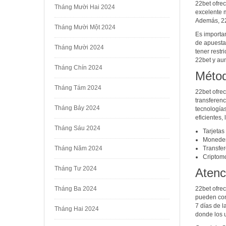
22bet ofre
Tháng Mười Hai 2024
excelente m
Además, 22
Tháng Mười Một 2024
Es importa
de apuesta
Tháng Mười 2024
tener rest
22bet y au
Tháng Chín 2024
Métod
Tháng Tám 2024
22bet ofrec
transferenc
Tháng Bảy 2024
tecnología
eficientes,
Tháng Sáu 2024
Tarjetas
Monedero
Tháng Năm 2024
Transfer
Criptomo
Tháng Tư 2024
Atenc
Tháng Ba 2024
22bet ofrec
pueden cont
7 días de 
Tháng Hai 2024
donde los 