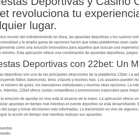
estas Deportivas y Casino O
et revoluciona tu experienc
quier lugar.
ico mundo del entretenimiento en línea, las apuestas deportivas y los casinos on
 comodidad y la amplia gama de opciones hacen que estas plataformas sean cada v
presenta como una solución innovadora para aquellos que buscan una experiencia 
s móviles. Esta aplicación ofrece una combinación de apuestas deportivas, juegos 
stas Deportivas con 22bet: Un M
s deportivas son una de las principales atracciones de la plataforma 22bet. La ap
ncluyendo fútbol, baloncesto, tenis, eSports y muchos más. Los usuarios pueden r
, el número de goles, los marcadores individuales y muchas otras opciones. La interfa
s. Además, 22bet ofrece cuotas competitivas y promociones especiales para mejora
la emoción de apostar en vivo está al alcance de tu mano. La aplicación ofrece un
izar apuestas en tiempo real mientras el evento deportivo se está desarrollando. 
 del juego y tomar decisiones más informadas. La transmisión en vivo de algunos e
guir la acción en tiempo real mientras realizan sus apuestas.
puestas
omedio