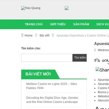
TRANG CHỦ
GIỚI THIỆU
SẢN PHẨM
DỊCH VỤ
Home
Bài viết
Apuestas Deportivas y Casino Online La
Apuesta
Tìm kiếm cho:
Wednesd
It's onl
BÀI VIẾT MỚI
Apuestas
Meilleur Casino en Ligne 2025 – Sites
Apuesta
Fiables.7694
Casino O
Bonos y
Métodos
Decoding the Digital Dice: Age, Gender,
Atención
and the Kiwi Online Casino Landscape