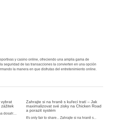
eportivas y casino online, ofreciendo una amplia gama de
 y la seguridad de las transacciones la convierten en una opción
ormando la manera en que disfrutas del entretenimiento online.
 vybrat
Zahrajte si na hraně s kuřecí tratí – Jak
 zážitek
maximalizovat své zisky na Chicken Road
a porazit systém
na dosah:...
It's only fair to share... Zahrajte si na hraně s...