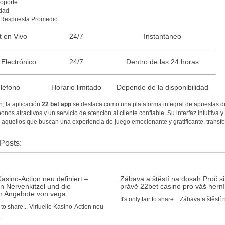
oporte
idad
 Respuesta Promedio
 en Vivo
24/7
Instantáneo
Electrónico
24/7
Dentro de las 24 horas
léfono
Horario limitado
Depende de la disponibilidad
, la aplicación
22 bet app
se destaca como una plataforma integral de apuestas d
onos atractivos y un servicio de atención al cliente confiable. Su interfaz intuitiva
 aquellos que buscan una experiencia de juego emocionante y gratificante, transf
Posts:
Kasino-Action neu definiert –
Zábava a štěstí na dosah Proč si
n Nervenkitzel und die
právě 22bet casino pro váš herní
en Angebote von vega
It's only fair to share... Zábava a štěstí 
ir to share... Virtuelle Kasino-Action neu
.