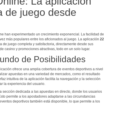
nline: La aplicación
ia de juego desde
line han experimentado un crecimiento exponencial. La facilidad de
ez más populares entre los aficionados al juego. La aplicación
22
de juego completa y satisfactoria, directamente desde sus
de casino y promociones atractivas, todo en un solo lugar.
undo de Posibilidades
licación ofrece una amplia cobertura de eventos deportivos a nivel
ealizar apuestas en una variedad de mercados, como el resultado
z intuitiva de la aplicación facilita la navegación y la selección
r la experiencia del usuario.
a sección dedicada a las apuestas en directo, donde los usuarios
Esto permite a los apostadores adaptarse a las circunstancias
ventos deportivos también está disponible, lo que permite a los