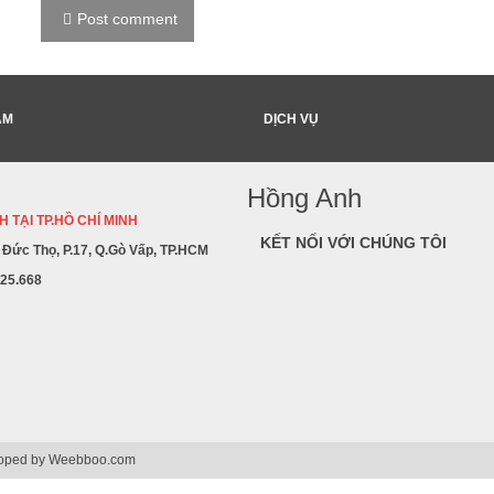
Post comment
ẨM
DỊCH VỤ
Hồng Anh
 TẠI TP.HỒ CHÍ MINH
KẾT NỐI VỚI CHÚNG TÔI
ê Đức Thọ, P.17, Q.Gò Vấp, TP.HCM
225.668
loped by
Weebboo.com