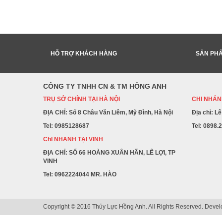
HỖ TRỢ KHÁCH HÀNG
SẢN PH
CÔNG TY TNHH CN & TM HỒNG ANH
TRỤ SỞ CHÍNH TẠI HÀ NỘI
CHI NHÁNH
ĐỊA CHỈ: Số 8 Châu Văn Liêm, Mỹ Đình, Hà Nội
Địa chỉ: L
Tel: 0985128687
Tel: 0898.
ChI NHANH TẠI VINH
ĐỊA CHỈ: SỐ 66 HOÀNG XUÂN HÃN, LÊ LỢI, TP
VINH
Tel: 0962224044 MR. HÀO
Copyright © 2016 Thủy Lực Hồng Anh. All Rights Reserved. Deve