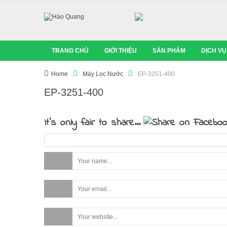
TRANG CHỦ
GIỚI THIỆU
SẢN PHẨM
DỊCH VỤ
Home
Máy Lọc Nước
EP-3251-400
EP-3251-400
It's only fair to share...