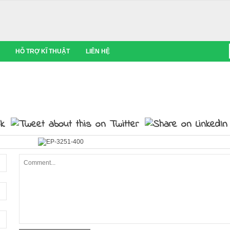
HỖ TRỢ KĨ THUẬT
LIÊN HỆ