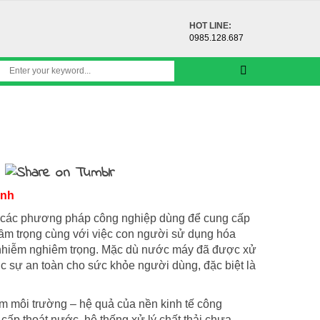
HOT LINE:
0985.128.687
ình
i các phương pháp công nghiệp dùng để cung cấp
 trầm trọng cùng với việc con người sử dụng hóa
 ô nhiễm nghiêm trọng. Mặc dù nước máy đã được xử
sự an toàn cho sức khỏe người dùng, đặc biệt là
ễm môi trường – hệ quả của nền kinh tế công
cấp thoát nước, hệ thống xử lý chất thải chưa