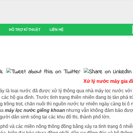
HỖ TRỢ KĨ THUẬT
LIÊN HỆ
Xử lý nước máy gia đ
y là loại nước đã được xử lý thông qua nhà máy lọc nước vớ
 các hộ gia đình. Trước tình trạng thiên nhiên đang bị tàn phá
ng trồng trọt, chăn nuôi thì nguồn nước tự nhiên ngày càng bị
qua
máy lọc nước giếng khoan
nhưng vẫn không đảm bảo được 
ười dân sinh sống tại các khu đô thị, thành phố lớn.
phố và các miền nông thông đồng bằng xảy ra tình trạng ô nhi
óa, hiện đại hóa chưa đồng nhất, dân cư đông đúc và hệ thống 