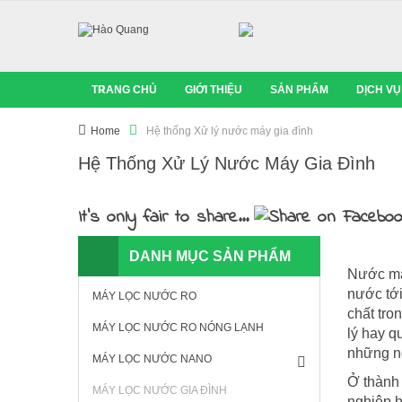
TRANG CHỦ
GIỚI THIỆU
SẢN PHẨM
DỊCH VỤ
Home
Hệ thống Xử lý nước máy gia đình
Hệ Thống Xử Lý Nước Máy Gia Đình
It's only fair to share...
DANH MỤC SẢN PHẨM
Nước má
nước tới
MÁY LỌC NƯỚC RO
chất tro
MÁY LỌC NƯỚC RO NÓNG LẠNH
lý hay 
những ng
MÁY LỌC NƯỚC NANO
Ở thành 
MÁY LỌC NƯỚC GIA ĐÌNH
nghiệp h