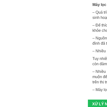
Máy lọc
– Quá tr
sinh hoạ
– Để thí
khỏe cho
– Nguồn 
đình đã 
– Nhiều 
Tuy nhiê
còn đảm 
– Nhiều 
muộn để 
trên thị
– Máy lọ
XỬ LÝ 