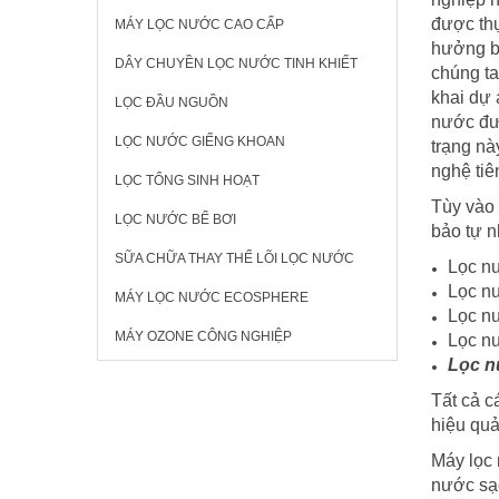
được thự
MÁY LỌC NƯỚC CAO CẤP
hưởng b
DÂY CHUYỀN LỌC NƯỚC TINH KHIẾT
chúng ta
khai dự 
LỌC ĐẦU NGUỒN
nước đư
LỌC NƯỚC GIẾNG KHOAN
trạng nà
nghệ tiê
LỌC TỔNG SINH HOẠT
Tùy vào 
LỌC NƯỚC BỂ BƠI
bảo tự n
SỮA CHỮA THAY THẾ LÕI LỌC NƯỚC
Lọc n
Lọc n
MÁY LỌC NƯỚC ECOSPHERE
Lọc n
MÁY OZONE CÔNG NGHIỆP
Lọc n
Lọc n
Tất cả c
hiệu quả
Máy lọc 
nước sạc