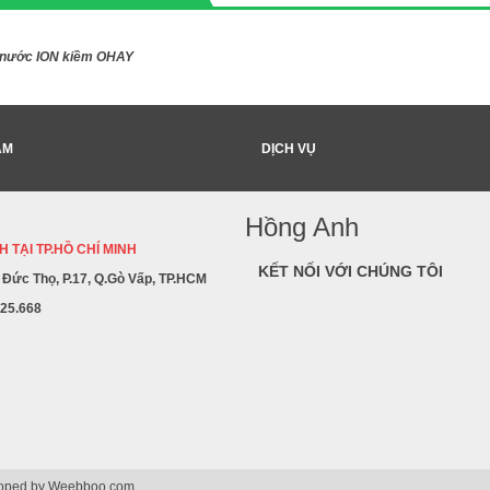
 nước ION kiềm OHAY
ẨM
DỊCH VỤ
Hồng Anh
 TẠI TP.HỒ CHÍ MINH
KẾT NỐI VỚI CHÚNG TÔI
ê Đức Thọ, P.17, Q.Gò Vấp, TP.HCM
225.668
loped by
Weebboo.com