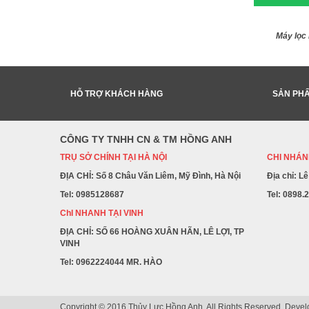
Máy lọc
HỖ TRỢ KHÁCH HÀNG
SẢN PH
CÔNG TY TNHH CN & TM HỒNG ANH
TRỤ SỞ CHÍNH TẠI HÀ NỘI
CHI NHÁNH
ĐỊA CHỈ: Số 8 Châu Văn Liêm, Mỹ Đình, Hà Nội
Địa chỉ: L
Tel: 0985128687
Tel: 0898.
ChI NHANH TẠI VINH
ĐỊA CHỈ: SỐ 66 HOÀNG XUÂN HÃN, LÊ LỢI, TP
VINH
Tel: 0962224044 MR. HÀO
Copyright © 2016 Thủy Lực Hồng Anh. All Rights Reserved. Deve