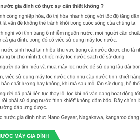
 nước gia đình có thực sự cần thiết không ?
ình công nghiệp hóa, đô thị hóa nhanh cộng với tốc độ tăng dân
t là vấn đề không thể tránh khỏi trong cuộc sống của chúng ta.
ch nghi với tình trạng ô nhiễm nguồn nước, mọi người cần chu
 cả gia đình, trong đó có việc sử dụng máy lọc nước.
nước sinh hoạt tại nhiều khu vực trong cả nước được cho là 
trang bị cho mình 1 chiếc máy lọc nước sạch để sử dụng.
người đã tìm hiểu và mua máy lọc nước để sử dụng lâu dài tron
n, việc sử dụng máy lọc nước cho nhu cầu nước tinh khiết hàng
bảo chất lượng hay không, khi mà sau mỗi lần sử dụng, hệ thốn
người đã phải liên tục thay lõi lọc khi nó vẫn đang hoạt động tốt 
rồi phải sử dụng nước “tinh khiết” không đảm bảo. Đây chính
 trường đáp ứng được.
c nước gia đình như: Nano Geyser, Nagakawa, kangaroo đang là
NƯỚC MÁY GIA ĐÌNH