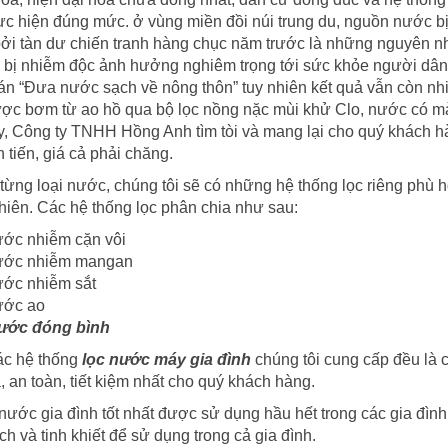
c hiện đúng mức. ở vùng miền đồi núi trung du, nguồn nước bị
ởi tàn dư chiến tranh hàng chục năm trước là những nguyên 
 bị nhiễm độc ảnh hưởng nghiêm trọng tới sức khỏe người dân
án “Đưa nước sạch về nông thôn” tuy nhiên kết quả vẫn còn n
ợc bơm từ ao hồ qua bộ lọc nồng nặc mùi khử Clo, nước có mà
y, Công ty TNHH Hồng Anh tìm tòi và mang lại cho quý khách h
n tiến, giá cả phải chăng.
từng loại nước, chúng tôi sẽ có những hệ thống lọc riêng phù h
hiên. Các hệ thống lọc phân chia như sau:
ước nhiễm cặn vôi
ước nhiễm mangan
ước nhiễm sắt
ước ao
ước đóng bình
ác hệ thống
lọc nước máy gia đình
chúng tôi cung cấp đều là c
, an toàn, tiết kiệm nhất cho quý khách hàng.
nước gia đình tốt nhất được sử dụng hầu hết trong các gia đình 
h và tinh khiết để sử dụng trong cả gia đình.