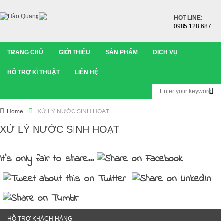
HOT LINE:
0985.128.687
TRANG CHỦ
GIỚI THIỆU
SẢN PHẨM
DỊCH VỤ
HỖ TRỢ KĨ THUẬT
LIÊN HỆ
Home
XỬ LÝ NƯỚC SINH HOẠT
XỬ LÝ NƯỚC SINH HOẠT
It's only fair to share...
HỖ TRỢ KHÁCH HÀNG