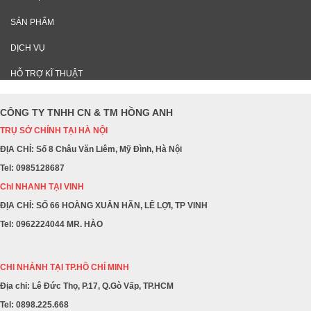
SẢN PHẨM
DỊCH VỤ
HỖ TRỢ KĨ THUẬT
CÔNG TY TNHH CN & TM HỒNG ANH
TRỤ SỞ CHÍNH TẠI HÀ NỘI
ĐỊA CHỈ: Số 8 Châu Văn Liêm, Mỹ Đình, Hà Nội
Tel: 0985128687
ChI NHANH TẠI VINH
ĐỊA CHỈ: SỐ 66 HOÀNG XUÂN HÃN, LÊ LỢI, TP VINH
Tel: 0962224044 MR. HÀO
CHI NHÁNH TẠI TP.HỒ CHÍ MINH
Địa chỉ: Lê Đức Thọ, P.17, Q.Gò Vấp, TP.HCM
Tel: 0898.225.668