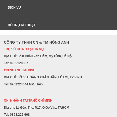
DỊCH VỤ
HỖ TRỢ KĨ THUẬT
CÔNG TY TNHH CN & TM HỒNG ANH
TRỤ SỞ CHÍNH TẠI HÀ NỘI
ĐỊA CHỈ: Số 8 Châu Văn Liêm, Mỹ Đình, Hà Nội
Tel: 0985128687
ChI NHANH TẠI VINH
ĐỊA CHỈ: SỐ 66 HOÀNG XUÂN HÃN, LÊ LỢI, TP VINH
Tel: 0962224044 MR. HÀO
CHI NHÁNH TẠI TP.HỒ CHÍ MINH
Địa chỉ: Lê Đức Thọ, P.17, Q.Gò Vấp, TP.HCM
Tel: 0898.225.668