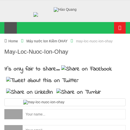
Home
Máy nước Ion Kiềm OHAY
may-loc-nuoc-ion-ohay
May-Loc-Nuoc-Ion-Ohay
It's only fair to share...