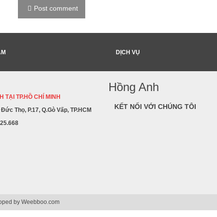
Post comment
ẨM
DỊCH VỤ
Hồng Anh
 TẠI TP.HỒ CHÍ MINH
KẾT NỐI VỚI CHÚNG TÔI
ê Đức Thọ, P.17, Q.Gò Vấp, TP.HCM
225.668
loped by
Weebboo.com