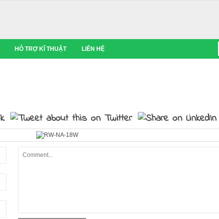
HỖ TRỢ KĨ THUẬT
LIÊN HỆ