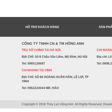
HỖ TRỢ KHÁCH HÀNG
SẢN PH
CÔNG TY TNHH CN & TM HỒNG ANH
TRỤ SỞ CHÍNH TẠI HÀ NỘI
CHI NHÁNH
ĐỊA CHỈ: Số 8 Châu Văn Liêm, Mỹ Đình, Hà Nội
Địa chỉ: L
Tel: 0985128687
Tel: 0898.
ChI NHANH TẠI VINH
ĐỊA CHỈ: SỐ 66 HOÀNG XUÂN HÃN, LÊ LỢI, TP
VINH
Tel: 0962224044 MR. HÀO
Copyright © 2016 Thủy Lực Hồng Anh. All Rights Reserved. Deve