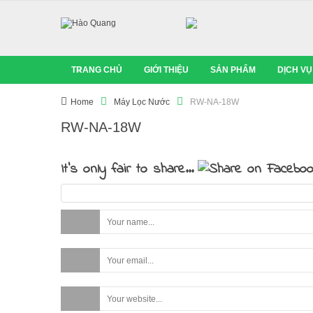
TRANG CHỦ
GIỚI THIỆU
SẢN PHẨM
DỊCH VỤ
Home
Máy Lọc Nước
RW-NA-18W
RW-NA-18W
It's only fair to share...